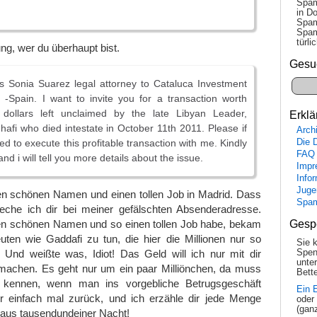
Spam
in Do
Spam
Spam
tür­l
ng, wer du überhaupt bist.
Gesu
 Sonia Suarez legal attorney to Cataluсa Investment
-Spain. I want to invite you for a transaction worth
n dollars left unclaimed by the late Libyan Leader,
Erklä
i who died intestate in October 11th 2011. Please if
Arch
Die 
ed to execute this profitable transaction with me. Kindly
FAQ
nd i will tell you more details about the issue.
Impr
Info
Juge
nen schönen Namen und einen tollen Job in Madrid. Dass
Spa
eche ich dir bei meiner gefälschten Absenderadresse.
Gesp
nen schönen Namen und so einen tollen Job habe, bekam
uten wie Gaddafi zu tun, die hier die Millionen nur so
Sie 
Spen
. Und weißte was, Idiot! Das Geld will ich nur mit dir
unte
achen. Es geht nur um ein paar Milliönchen, da muss
Bette
 kennen, wenn man ins vorgebliche Betrugsgeschäft
Ein 
 einfach mal zurück, und ich erzähle dir jede Menge
oder
(gan
 aus tausendundeiner Nacht!