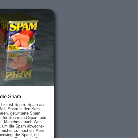
 die Spam
s hier ist Spam. Spam aus
Mail, Spam in den Kom­
aren, ge­twit­ter­te Spam,
 für Spam und Spam und
. Manch­mal auch Wer­
, um die Spam ab­wechs­
­reich­er zu mach­en. Aber
ber­wiegt die Spam, ob