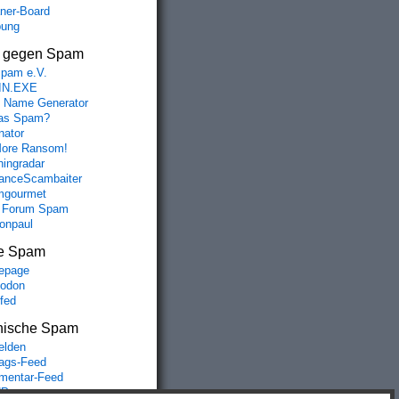
aner-Board
bung
s gegen Spam
spam e.V.
IN.EXE
 Name Generator
das Spam?
nator
ore Ransom!
hingradar
nceScambaiter
mgourmet
 Forum Spam
fonpaul
e Spam
epage
odon
lfed
nische Spam
lden
rags-Feed
entar-Feed
Press.org