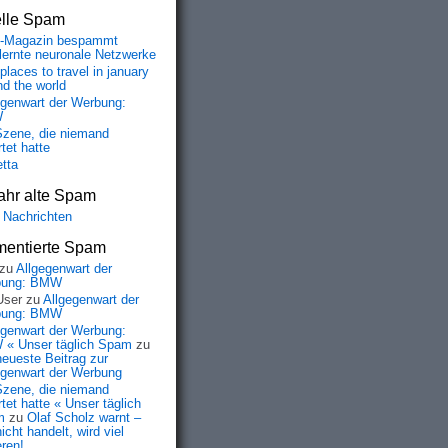
elle Spam
-Magazin bespammt
lernte neuronale Netzwerke
places to travel in january
nd the world
egenwart der Werbung:
W
Szene, die niemand
tet hatte
etta
ahr alte Spam
 Nachrichten
entierte Spam
zu
Allgegenwart der
bung: BMW
User
zu
Allgegenwart der
bung: BMW
egenwart der Werbung:
« Unser täglich Spam
zu
neueste Beitrag zur
egenwart der Werbung
Szene, die niemand
tet hatte « Unser täglich
m
zu
Olaf Scholz warnt –
icht handelt, wird viel
eren!