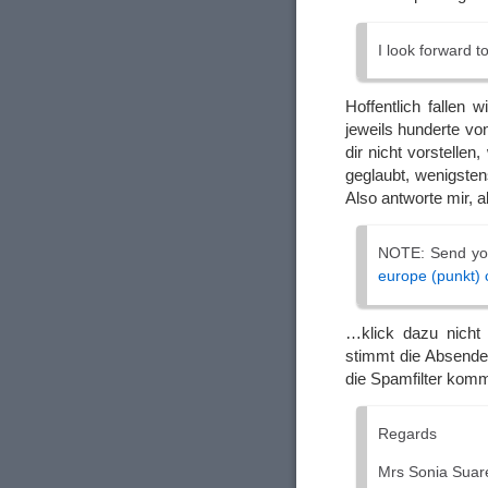
I look forward 
Hoffentlich fallen 
jeweils hunderte vo
dir nicht vorstelle
geglaubt, wenigste
Also antworte mir, 
NOTE: Send you
europe (punkt)
…klick dazu nicht 
stimmt die Absende
die Spamfilter kom
Regards
Mrs Sonia Suar