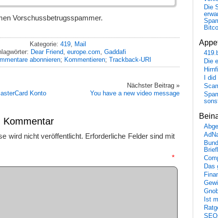
Die 
erwar
men Vorschussbetrugsspammer.
Spa
Bitc
Appet
Kategorie:
419
,
Mail
lagwörter:
Dear Friend
,
europe.com
,
Gaddafi
419.
mmentare abonnieren
;
Kommentieren
;
Trackback-URI
Die 
Hirn
I did
Nächster Beitrag »
Scam
MasterCard Konto
You have a new video message
Spam
sons
Bein
en Kommentar
Abge
AdN
 wird nicht veröffentlicht.
Erforderliche Felder sind mit
Bund
Brie
mmentar
*
Comp
Das 
Fina
Gewi
Gnob
Ist 
Ratge
SEO