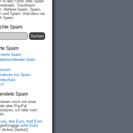
 in den Fo­ren oder Spam
wn­loads, Track­back-
, Re­fe­rer-Spam, Spam,
 und Spam. Und da­zu na­
ich Spam.
chte Spam
rte Spam
ivierte Spam
Datenschleuder-Seite
essum
rmatives zur Spam
ndschutz
m?
endete Spam
können mich mit einer
de über PayPal
rstützen, ich lebe vom
ln:
Euro
,
drei Euro
,
fünf Euro
 großzügige
zehn Euro
z dickes Danke!)