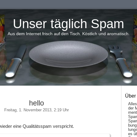
Unser täglich Spam
Aus dem Internet frisch auf den Tisch. Köstlich und aromatisch.
Über
hello
Alle
der 
Freitag, 1. November 2013, 2:19 Uhr
men­t
Spam
Spam
bung
 wieder eine Qualitätsspam verspricht.
lungs
es ü