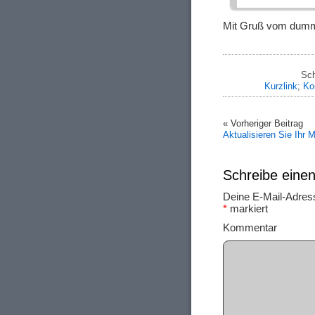
Mit Gruß vom dum
Sch
Kurzlink
;
Ko
« Vorheriger Beitrag
Aktualisieren Sie Ihr 
Schreibe ein
Deine E-Mail-Adresse
*
markiert
Ko