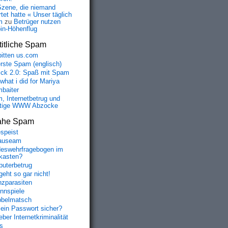
Szene, die niemand
tet hatte « Unser täglich
m
zu
Betrüger nutzen
oin-Höhenflug
itliche Spam
bitten us.com
erste Spam (englisch)
fick 2.0: Spaß mit Spam
 what i did for Mariya
baiter
, Internetbetrug und
tige WWW Abzocke
ahe Spam
speist
auseam
eswehrfragebogen im
fkasten?
uterbetrug
geht so gar nicht!
nzparasiten
nnspiele
belmatsch
mein Passwort sicher?
ber Internetkriminalität
s