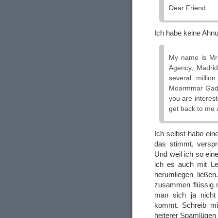
Dear Friend
Ich habe keine Ahnu
My name is Mrs
Agency, Madrid 
several millio
Moarmmar Gadhaf
you are interest
get back to me a
Ich selbst habe ei
das stimmt, verspr
Und weil ich so ei
ich es auch mit Le
herumliegen ließen
zusammen flüssig m
man sich ja nicht
kommt. Schreib mir
heiterer Spamlügen