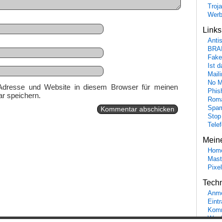
Troj
Wer
Link
Anti
BRA
Fake
Ist 
Maili
No M
Adresse und Website in diesem Browser für meinen
Phis
r speichern.
Roma
Spa
Stop
Tele
Mein
Hom
Mast
Pixe
Tech
Anme
Eint
Komm
Word