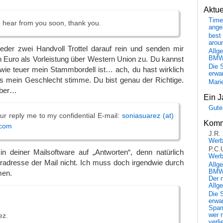
Aktu
Time
to hear from you soon, thank you.
ange
best 
arou
wieder zwei Handvoll Trottel darauf rein und senden mir
Allg
BM
n Euro als Vorleistung über Western Union zu. Du kannst
Die 
n, wie teuer mein Stammbordell ist… ach, du hast wirklich
erwar
ns mein Geschlecht stimme. Du bist genau der Richtige.
Mari
aber…
Ein J
Gute
r reply me to my confidential E-mail:
soniasuarez (at)
Komm
 com
J.R.
Wer
P.C.
in deiner Mailsoftware auf „Antworten“, denn natürlich
Wer
radresse der Mail nicht. Ich muss doch irgendwie durch
Allg
BMW 
men.
Der 
Allg
Die 
erwar
Spa
wer n
ez.
verli