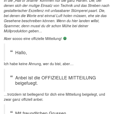
In die „Hall of Shame“ kommen nur die ganz Harten. Die, bei
denen sich der mutige Einsatz von Technik und das Streben nach
gestalterischer Exzellenz mit unfassbarer Stümperei paart. Die,
bei denen die Worte erst einmal Luft holen müssen, ehe sie das
Gesehene beschreiben können. Wenn du hier landen willst,
Spammer, denn musst du dir schon Mühe bei deiner
Müllproduktion geben…
Aber soooo eine offizielle Mitteilung!
Hallo,
Ich habe keine Ahnung, wer du bist, aber…
Anbei ist die OFFIZIELLE MITTEILUNG
beigefuegt.
…trotzdem ist beiliegend für dich eine Mitteilung beigelegt, und
zwar ganz offiziell anbei.
Mit freundlichen Grussen