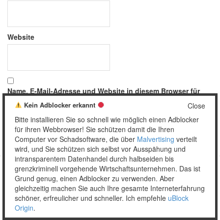
Website
Name, E-Mail-Adresse und Website in diesem Browser für
meinen nächsten Kommentar speichern.
Kein Adblocker erkannt
Close
Bitte installieren Sie so schnell wie möglich einen Adblocker
für ihren Webbrowser! Sie schützen damit die Ihren
Computer vor Schadsoftware, die über
Malvertising
verteilt
wird, und Sie schützen sich selbst vor Ausspähung und
intransparentem Datenhandel durch halbseiden bis
grenzkriminell vorgehende Wirtschaftsunternehmen. Das ist
Grund genug, einen Adblocker zu verwenden. Aber
Copyright © 2026 Unser täglich Spam.
gleichzeitig machen Sie auch Ihre gesamte Interneterfahrung
Mobile
WordPress Theme by themehall.com
schöner, erfreulicher und schneller. Ich empfehle
uBlock
Origin
.