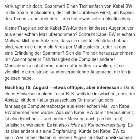
Verklagt mich doch, Spammer! Einen Text einfach von Kabel BW
in die Spam reinkopieren, der mit der Jurakeule winkt, um Kopien
des Textes zu unterbinden… das hat etwas sehr realsatirisches.
Kleine Frage an echte Kabel-BW-Kunden: Ist dieses Augenpulver
aus einer echten Mail übernommen? Schreibt Kabel BW in echten
Mails wirklich den Satz rein, dass sie nicht für Schäden haftbar
sind, wenn sie einem ein Virus per Mail zustellen, oder ist das
eine Erfindung der Spammer? Sich die Freiheit herauszunehmen,
mit Absicht oder in Fahrlässigkeit die Computer anderer
Menschen zu sabotieren, ohne dafür haften zu wollen, ist so
ziemlich die dreisteste kundenverachtende Ansprache, die ich je
gelesen habe.
Nachtrag 15. August – etwas offtopic, aber interessant:
Dank
eines Hinweises meines Leser B. K. weiß ich inzwischen, dass der
Absatz mit dem Haftungsausschluss für mutwillige oder
fahrlässige Computersabotage aus einer echten Mail von Kabel
BW übernommen wurde. Was sich Kabel BW damit herausnimmt,
ist eine Frechheit – und meiner Meinung nach (ich bin Laie)
juristisch unwirksam. Es ist also
nichts als Kundenverachtung
. Es
ist alles andere als eine Empfehlung, Kunde bei Kabel BW zu
sein. Wer immer diesen in meinen Augen juristisch unwirksamen