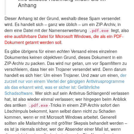
Anhang
Dieser Anhang ist der Grund, weshalb diese Spam versendet
wird. Es handelt sich – ganz wie üblich – um ein ZIP-Archiv, in
dem eine Datei mit der Namenserweiterung
liegt, also
.pdf.exe
eine ausführbare Datei für Microsoft Windows, die als ein PDF-
Dokument getarnt werden soll
.
Es gäbe übrigens für einen
echten
Versand eines einzelnen
Dokumentes keinen objektiven Grund, dieses Dokument in ein
ZIP-Archiv zu packen. Das wird nur getan, um vor Spamfiltern zu
verschleiern, dass hier ein Trojaner versendet wird. Denn darum
handelt es sich hier: Um einen Trojaner. Und zwar um einen,
der
zurzeit nur von einem Viertel der gängigen Antivirusprogramme
als das erkannt wird, was er sicher ist: Gefährliche
Schadsoftware
. Wer sich auf sein Antivirus-Schlangenöl verlassen
hat, ist also wieder einmal verlassen; wer hingegen beim Anblick
des antiken
-Tricks in einem ZIP-Archiv sofort den
.pdf.exe
Löschimpuls bekommt, kann selbst dann nicht zu Schaden
kommen, wenn er mit Microsoft Windows arbeitet. Generell
sollten alle Mailanhänge mit größter Skepsis behandelt werden –
es ist ja niemals sicher, wer der Absender einer Mail ist, wenn