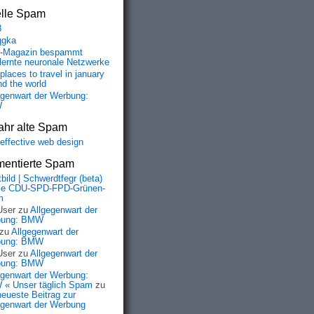
elle Spam
8
qgka
-Magazin bespammt
lernte neuronale Netzwerke
places to travel in january
nd the world
egenwart der Werbung:
W
ahr alte Spam
-effective web design
entierte Spam
bild | Schwerdtfegr (beta)
ie CDU-SPD-FPD-Grünen-
m
User
zu
Allgegenwart der
bung: BMW
zu
Allgegenwart der
bung: BMW
User
zu
Allgegenwart der
bung: BMW
egenwart der Werbung:
« Unser täglich Spam
zu
neueste Beitrag zur
egenwart der Werbung