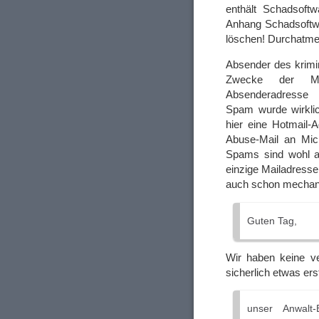
enthält Schadsoft
Anhang Schadsoftwar
löschen! Durchatme
Absender des krimin
Zwecke der Mit
Absenderadresse
Spam wurde wirklic
hier eine Hotmail-
Abuse-Mail an Micr
Spams sind wohl au
einzige Mailadresse
auch schon mechan
Guten Tag,
Wir haben keine v
sicherlich etwas er
unser Anwalt