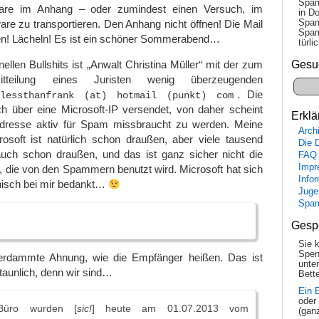
Spam
ware im Anhang – oder zumindest einen Versuch, im
in Do
Spam
e zu transportieren. Den Anhang nicht öffnen! Die Mail
Spam
n! Lächeln! Es ist ein schöner Sommerabend…
tür­l
Gesu
ellen Bullshits ist „Anwalt Christina Müller“ mit der zum
teilung eines Juristen wenig überzeugenden
. Die
lessthanfrank (at) hotmail (punkt) com
h über eine Microsoft-IP versendet, von daher scheint
Erklä
Adresse aktiv für Spam missbraucht zu werden. Meine
Arch
osoft ist natürlich schon draußen, aber viele tausend
Die 
ch schon draußen, und das ist ganz sicher nicht die
FAQ
Impr
, die von den Spammern benutzt wird. Microsoft hat sich
Info
isch bei mir bedankt…
Juge
Spa
Gesp
Sie 
Spen
erdammte Ahnung, wie die Empfänger heißen. Das ist
unte
staunlich, denn wir sind…
Bette
Ein 
oder
-Büro wurden [
sic!
] heute am 01.07.2013 vom
(gan