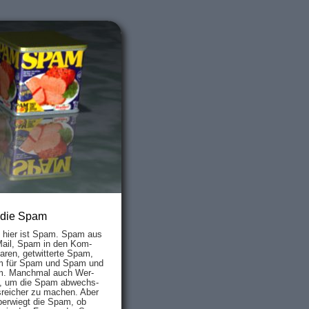
 die Spam
s hier ist Spam. Spam aus
Mail, Spam in den Kom­
aren, ge­twit­ter­te Spam,
 für Spam und Spam und
. Manch­mal auch Wer­
, um die Spam ab­wechs­
­reich­er zu mach­en. Aber
ber­wiegt die Spam, ob