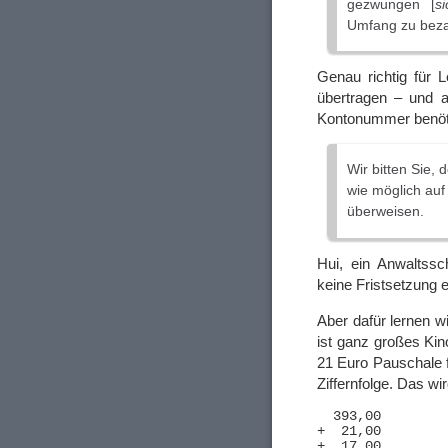
gezwungen [
si
Umfang zu beza
Genau richtig für 
übertragen – und 
Kontonummer benöt
Wir bitten Sie,
wie möglich au
überweisen.
Hui, ein Anwaltssc
keine Fristsetzung 
Aber dafür lernen w
ist ganz großes K
21 Euro Pauschale f
Ziffernfolge. Das wi
  393,00

+  21,00

+  17,00
