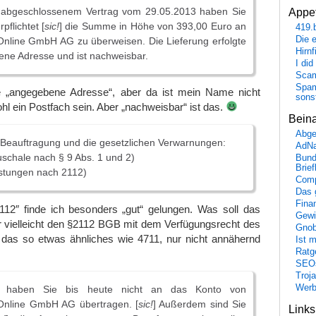
 abgeschlossenem Vertrag vom 29.05.2013 haben Sie
Appet
rpflichtet [
sic!
] die Summe in Höhe von 393,00 Euro an
419.
Die 
Online GmbH AG zu überweisen. Die Lieferung erfolgte
Hirn
ene Adresse und ist nachweisbar.
I did
Scam
Spam
ne „angegebene Adresse“, aber da ist mein Name nicht
sons
l ein Postfach sein. Aber „nachweisbar“ ist das.
Bein
Abge
 Beauftragung und die gesetzlichen Verwarnungen:
AdN
schale nach § 9 Abs. 1 und 2)
Bund
Brie
istungen nach 2112)
Comp
Das 
Fina
112″ finde ich besonders „gut“ gelungen. Was soll das
Gewi
r vielleicht den §2112 BGB mit dem Verfügungsrecht des
Gnob
 das so etwas ähnliches wie 4711, nur nicht annähernd
Ist 
Ratge
SEO
Troj
Wer
 haben Sie bis heute nicht an das Konto von
Online GmbH AG übertragen. [
sic!
] Außerdem sind Sie
Link