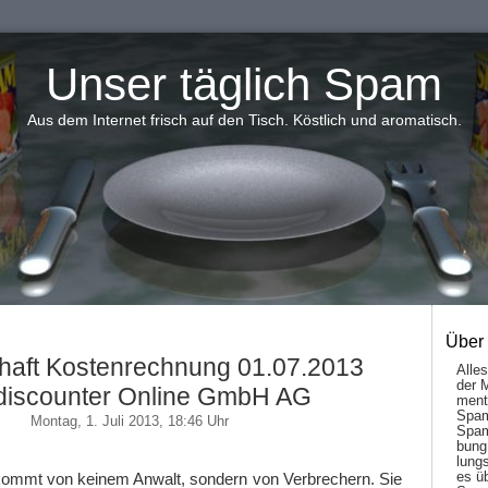
Unser täglich Spam
Aus dem Internet frisch auf den Tisch. Köstlich und aromatisch.
Über
haft Kostenrechnung 01.07.2013
Alle
der 
discounter Online GmbH AG
men­t
Spam
Montag, 1. Juli 2013, 18:46 Uhr
Spam
bung
lungs
es ü
kommt von keinem Anwalt, sondern von Verbrechern. Sie