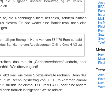
c!
] die Ausgaben unserer Beauftragung im vollen
Anti
hlen.
BRA
Fake
Ist 
Leute, die Rechnungen nicht bezahlen, sondern einfach
Maili
aus diesem Grunde weder eine Bankleitzahl noch eine
No M
Phis
igen.
Roma
Spa
Stop
 den fälligen Betrag in Höhe von von 534,79 Euro so bald
Tele
f das Bankkonto von Apodiscounter Online GmbH AG zu
Mein
Hom
Mast
hreiben, das mir ein „Gerichtsverfahren“ androht, aber
Pixe
enthält. Wie überzeugend!
Tech
ir jetzt mal, wie diese Spezialanwälte rechnen. Denn das
Anme
Eint
ino. Zum Rechnungsbetrag von 393 Euro kommen einmal
Komm
ür Bullshit und einmal 17 Euro für 4711 oder eine andere
Word
rd dann fröhlich in folgender Weise addiert: