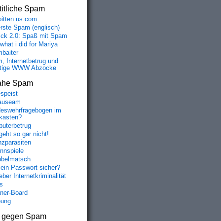
itliche Spam
bitten us.com
erste Spam (englisch)
fick 2.0: Spaß mit Spam
 what i did for Mariya
baiter
, Internetbetrug und
tige WWW Abzocke
ahe Spam
speist
auseam
eswehrfragebogen im
fkasten?
uterbetrug
geht so gar nicht!
nzparasiten
nnspiele
belmatsch
mein Passwort sicher?
ber Internetkriminalität
s
aner-Board
bung
s gegen Spam