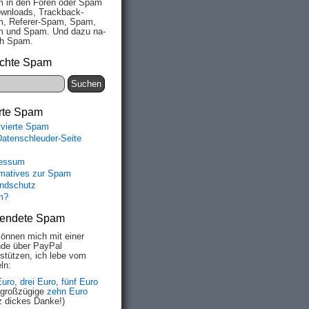
 in den Fo­ren oder Spam
wn­loads, Track­back-
, Re­fe­rer-Spam, Spam,
 und Spam. Und da­zu na­
ich Spam.
chte Spam
rte Spam
ivierte Spam
Datenschleuder-Seite
essum
rmatives zur Spam
ndschutz
m?
endete Spam
können mich mit einer
de über PayPal
rstützen, ich lebe vom
ln:
Euro
,
drei Euro
,
fünf Euro
 großzügige
zehn Euro
z dickes Danke!)