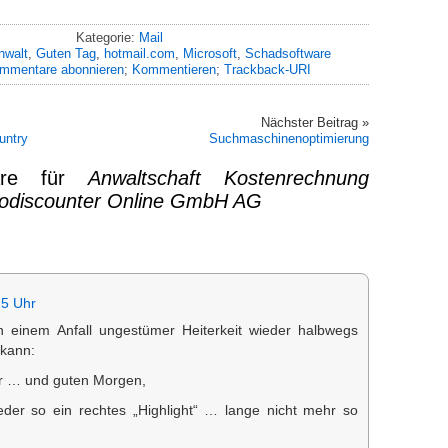
Kategorie:
Mail
nwalt
,
Guten Tag
,
hotmail.com
,
Microsoft
,
Schadsoftware
mmentare abonnieren
;
Kommentieren
;
Trackback-URI
Nächster Beitrag »
untry
Suchmaschinenoptimierung
are für
Anwaltschaft Kostenrechnung
odiscounter Online GmbH AG
25 Uhr
 einem Anfall ungestümer Heiterkeit wieder halbwegs
 kann:
r … und guten Morgen,
eder so ein rechtes „Highlight“ … lange nicht mehr so