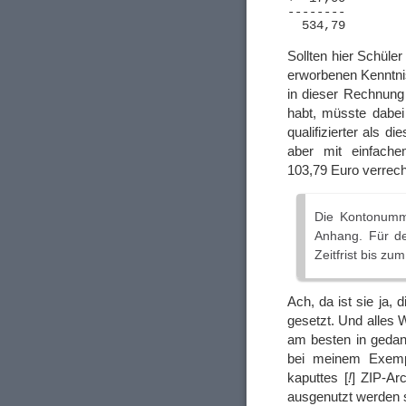
--------

  534,79
Sollten hier Schüler
erworbenen Kenntnis
in dieser Rechnung 
habt, müsste dabe
qualifizierter als 
aber mit einfache
103,79 Euro verrec
Die Kontonumme
Anhang. Für de
Zeitfrist bis zu
Ach, da ist sie ja, 
gesetzt. Und alles 
am besten in gedan
bei meinem Exempl
kaputtes [
!
] ZIP-Ar
ausgenutzt werden s