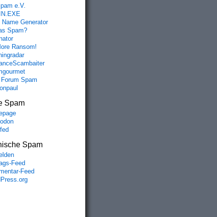
spam e.V.
IN.EXE
 Name Generator
das Spam?
nator
ore Ransom!
hingradar
nceScambaiter
mgourmet
 Forum Spam
fonpaul
e Spam
epage
odon
lfed
nische Spam
lden
rags-Feed
entar-Feed
Press.org