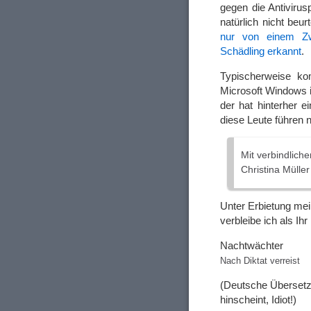
gegen die Antiviru
natürlich nicht beur
nur von einem Zwa
Schädling erkannt
.
Typischerweise ko
Microsoft Windows i
der hat hinterher 
diese Leute führen 
Mit verbindlich
Christina Müller
Unter Erbietung me
verbleibe ich als Ihr
Nachtwächter
Nach Diktat verreist
(Deutsche Übersetz
hinscheint, Idiot!)