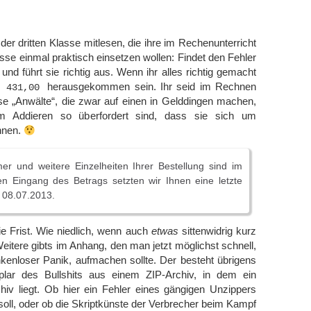
 der dritten Klasse mitlesen, die ihre im Rechenunterricht
se einmal praktisch einsetzen wollen: Findet den Fehler
und führt sie richtig aus. Wenn ihr alles richtig gemacht
i
herausgekommen sein. Ihr seid im Rechnen
431,00
diese „Anwälte“, die zwar auf einen in Gelddingen machen,
m Addieren so überfordert sind, dass sie sich um
hnen.
r und weitere Einzelheiten Ihrer Bestellung sind im
n Eingang des Betrags setzten wir Ihnen eine letzte
m 08.07.2013.
die Frist. Wie niedlich, wenn auch
etwas
sittenwidrig kurz
Weitere gibts im Anhang, den man jetzt möglichst schnell,
kenloser Panik, aufmachen sollte. Der besteht übrigens
ar des Bullshits aus einem ZIP-Archiv, in dem ein
chiv liegt. Ob hier ein Fehler eines gängigen Unzippers
oll, oder ob die Skriptkünste der Verbrecher beim Kampf