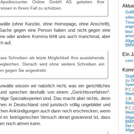
 Apodiscounter Online GmbH AG gebeten Ihre
Aktu
eressen in Ihrem Fall zu schützen.
Go8
xdie
Time
älte (ohne Kanzlei, ohne Homepage, ohne Anschrift),
ange
e Sache gegen eine Person haben und nicht gegen eine
best 
ine oder andere Komma fehlt uns auch manchmal, aber
arou
Allg
ch auf.
BM
Ein J
eses Schreiben als letzte Möglichkeit Ihre ausstehende
cost
egleichen. Danach wird ohne weitere Schreiben ein
Komm
en gegen Sie angestrebt.
Stadt
zu
D
Spa
 Anwälte wissen wir natürlich nicht, was ein gerichtliches
P.C.
und sprechen deshalb von einem „Gerichtsverfahren“.
Wer
chtige Spezialexperten sind. Das macht aber nichts, denn
J.R.
Wer
n in Deutschland sind juristisch völlig ungebildet und
P.C.
lchen Ankündigungen auch dann noch erschrecken, wenn
Wer
 im betrügerischen Versuch derart gravierend ist, dass
Allg
BMW 
um noch atmen kann.
Der 
Allg