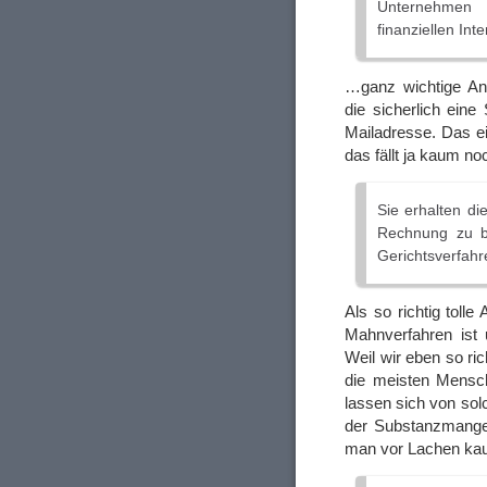
Unternehmen
finanziellen Int
…ganz wichtige Anw
die sicherlich ein
Mailadresse. Das e
das fällt ja kaum no
Sie erhalten di
Rechnung zu b
Gerichtsverfahr
Als so richtig tolle
Mahnverfahren ist 
Weil wir eben so ri
die meisten Mensche
lassen sich von so
der Substanzmangel
man vor Lachen ka