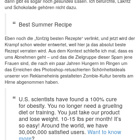
dann gibt es sogar noch
gesundes
Essen. Ich befürchte, Lakritz
und Schokolade gehören nicht dazu.
Best Summer Recipe
Eben noch die „fünfzig besten Rezepte“ verlinkt, und jetzt wird der
Krampf schon wieder entwertet, weil hier ja das absolut beste
Rezept verraten wird. Aus dem Kontext schließe ich mal, dass es
ums Abnehmen geht – und das die Zielgruppe dieser Spam jene
Frauen sind, die nach ein paar Jahren Hungern im Ringen um
das Erreichen des Photoshop-retuschierten Schönheitsideals
unserer von Reklameheinis gestalteten Zombie-Kultur bereits am
Hirne abgenommen haben.
U.S. scientists have found a 100% cure
for obesity. You no longer need a grueling
diet or training. You just take our product
and lose weight. 10-15 lbs per month! It’s
so easy! Around the world, we have
30,000,000 satisfied users.
Want to know
more
?