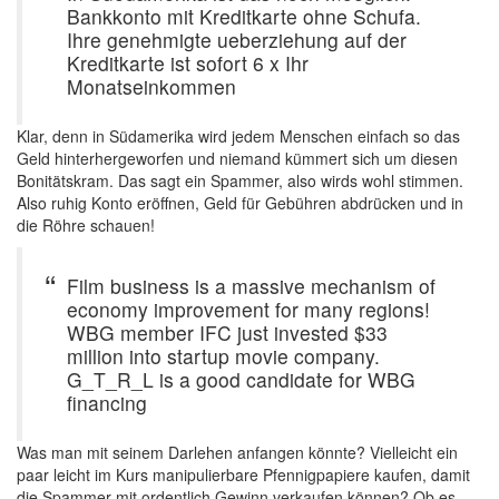
Bankkonto mit Kreditkarte ohne Schufa.
Ihre genehmigte ueberziehung auf der
Kreditkarte ist sofort 6 x Ihr
Monatseinkommen
Klar, denn in Südamerika wird jedem Menschen einfach so das
Geld hinterhergeworfen und niemand kümmert sich um diesen
Bonitätskram. Das sagt ein Spammer, also wirds wohl stimmen.
Also ruhig Konto eröffnen, Geld für Gebühren abdrücken und in
die Röhre schauen!
Film business is a massive mechanism of
economy improvement for many regions!
WBG member IFC just invested $33
million into startup movie company.
G_T_R_L is a good candidate for WBG
financing
Was man mit seinem Darlehen anfangen könnte? Vielleicht ein
paar leicht im Kurs manipulierbare Pfennigpapiere kaufen, damit
die Spammer mit ordentlich Gewinn verkaufen können? Ob es