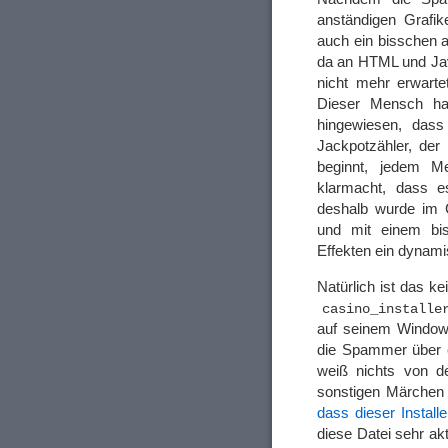
anständigen Grafik
auch ein bisschen 
da an HTML und Java
nicht mehr erwarte
Dieser Mensch ha
hingewiesen, dass 
Jackpotzähler, der
beginnt, jedem M
klarmacht, dass e
deshalb wurde im 
und mit einem bis
Effekten ein dynami
Natürlich ist das k
casino_installe
auf seinem Windows
die Spammer über ei
weiß nichts von 
sonstigen Märchen 
dass dieser Installe
diese Datei sehr ak