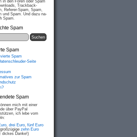
 in den Fo­ren oder Spam
wn­loads, Track­back-
, Re­fe­rer-Spam, Spam,
 und Spam. Und da­zu na­
ich Spam.
chte Spam
rte Spam
ivierte Spam
Datenschleuder-Seite
essum
rmatives zur Spam
ndschutz
m?
endete Spam
können mich mit einer
de über PayPal
rstützen, ich lebe vom
ln:
Euro
,
drei Euro
,
fünf Euro
 großzügige
zehn Euro
z dickes Danke!)