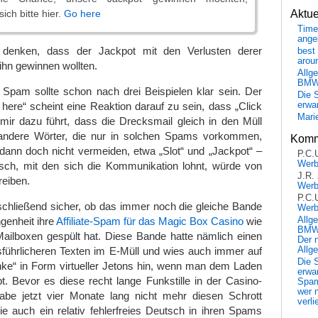
Aktu
sich bitte hier.
Go here
Time
ange
denken, dass der Jackpot mit den Verlusten derer
best 
arou
ihn gewinnen wollten.
Allg
BM
 Spam sollte schon nach drei Beispielen klar sein. Der
Die 
o here“ scheint eine Reaktion darauf zu sein, dass „Click
erwar
Mari
 mir dazu führt, dass die Drecksmail gleich in den Müll
r andere Wörter, die nur in solchen Spams vorkommen,
Komm
 dann doch nicht vermeiden, etwa „Slot“ und „Jackpot“ –
P.C.
Wer
sch, mit den sich die Kommunikation lohnt, würde von
J.R.
reiben.
Wer
P.C.
bschließend sicher, ob das immer noch die gleiche Bande
Wer
ngenheit ihre
Affiliate-Spam für das Magic Box Casino
wie
Allg
BMW 
e Mailboxen gespült hat. Diese Bande hatte nämlich einen
Der 
führlicheren Texten im E-Müll und wies auch immer auf
Allg
Die 
nke“ in Form virtueller Jetons hin, wenn man dem Laden
erwar
t. Bevor es diese recht lange Funkstille in der Casino-
Spa
wer n
be jetzt vier Monate lang nicht mehr diesen Schrott
verli
e auch ein relativ fehlerfreies Deutsch in ihren Spams