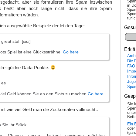
Spam
sgedacht, aber sie formulieren ihre Spam inzwischen
in Do
 heißt aber noch lange nicht, dass sie ihre Spam
Spam
Spam
t formulieren würden.
tür­l
rlich ausgewählte Beispiele der letzten Tage:
Gesu
 great stuff [
sic!
]
Erklä
lots Spiel ist eine Glückssträhne.
Go here
Arch
Die 
FAQ
 drei güldne Dada-Punkte.
Impr
Info
Juge
t es
Spa
viel Geld können Sie an den Slots zu machen
Go here
Gesp
Sie 
Spen
mit wie viel Geld man die Zockomaten vollmacht…
unte
Bette
Ein 
Sie Ihr Stück
oder
(gan
e Chance, unsere Jackpot gewinnen möchten,