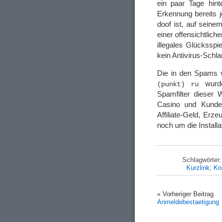
ein paar Tage hint
Erkennung bereits j
doof ist, auf seine
einer offensichtlich
illegales Glücksspie
kein Antivirus-Schl
Die in den Spams 
wurde
(punkt) ru
Spamfilter dieser
Casino und Kunden
Affiliate-Geld, Erz
noch um die Install
Schlagwörter
Kurzlink
;
Ko
« Vorheriger Beitrag
Anmeldebestaetigung