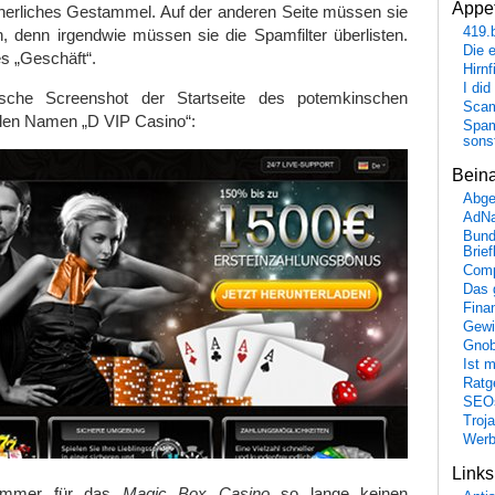
Appet
cherliches Gestammel. Auf der anderen Seite müssen sie
419.
n, denn irgendwie müssen sie die Spamfilter überlisten.
Die 
es „Geschäft“.
Hirn
I did
rische Screenshot der Startseite des potemkinschen
Scam
llen Namen „D VIP Casino“:
Spam
sons
Bein
Abge
AdN
Bund
Brie
Comp
Das 
Fina
Gewi
Gnob
Ist 
Ratge
SEO
Troj
Wer
Link
ammer für das
Magic Box Casino
so lange keinen