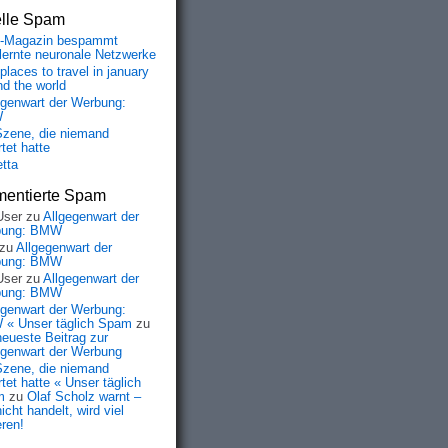
elle Spam
-Magazin bespammt
lernte neuronale Netzwerke
places to travel in january
nd the world
egenwart der Werbung:
W
Szene, die niemand
tet hatte
etta
entierte Spam
User
zu
Allgegenwart der
bung: BMW
zu
Allgegenwart der
bung: BMW
User
zu
Allgegenwart der
bung: BMW
egenwart der Werbung:
« Unser täglich Spam
zu
neueste Beitrag zur
egenwart der Werbung
Szene, die niemand
tet hatte « Unser täglich
m
zu
Olaf Scholz warnt –
icht handelt, wird viel
eren!