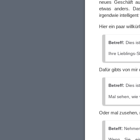
neues Geschäft au
etwas anders. Das
irgendwie intelligen
Hier ein paar willkü
Betreff:
Dies ist
Ihre Lieblings-S
Dafür gibts von mir
Betreff:
Dies is
Mal sehen, wie 
Oder mal zusehen, 
Beteff:
Nehmen 
Wenn Sie ein