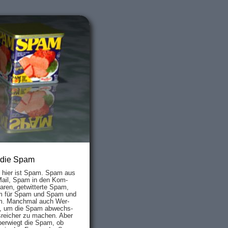
 die Spam
s hier ist Spam. Spam aus
Mail, Spam in den Kom­
aren, ge­twit­ter­te Spam,
 für Spam und Spam und
. Manch­mal auch Wer­
, um die Spam ab­wechs­
­reich­er zu mach­en. Aber
ber­wiegt die Spam, ob