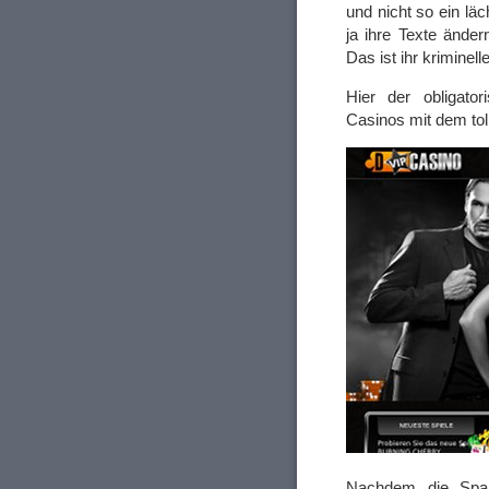
und nicht so ein lä
ja ihre Texte änder
Das ist ihr kriminell
Hier der obligato
Casinos mit dem to
Nachdem die Sp