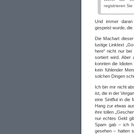
registrieren Sie 
Und immer daran 
gespeist wurde, die 
Die Machart dieser
lustige Linktext „G
here“ nicht nur bei
sortiert wird. Abe
konnten die Idioten
kein fühlender Men
solchen Dingen sch
Ich bin mir nicht a
ist, die in der Verga
eine Sintflut in di
Hang zur etwas aus
ihre tollen „Gesche
nur echtes Geld gib
Spam gab – ich ha
gesehen – hatten si