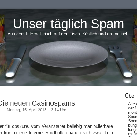
Unser täglich Spam
Aus dem Internet frisch auf den Tisch. Köstlich und aromatisch.
Über
Die neuen Casinospams
Alle
der 
Montag, 15. April 2013, 13:14 Uhr
men­t
Spam
Spam
bung
er für obskure, vom Veranstalter beliebig manipulierbare
lungs
ontrollierte Internet-Spielhöllen haben sich zwar kein
es ü