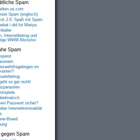
itliche Spam
bitten us.com
erste Spam (englisch)
fick 2.0: Spaß mit Spam
 what i did for Mariya
baiter
, Internetbetrug und
tige WWW Abzocke
ahe Spam
speist
auseam
eswehrfragebogen im
fkasten?
uterbetrug
geht so gar nicht!
nzparasiten
nnspiele
belmatsch
mein Passwort sicher?
ber Internetkriminalität
s
aner-Board
bung
s gegen Spam