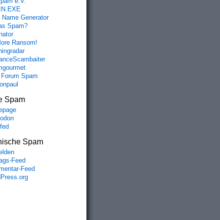
spam e.V.
IN.EXE
 Name Generator
das Spam?
nator
ore Ransom!
hingradar
nceScambaiter
mgourmet
 Forum Spam
fonpaul
e Spam
epage
odon
lfed
nische Spam
lden
rags-Feed
entar-Feed
Press.org