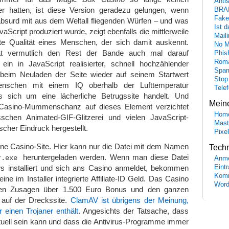
Anti
er hatten, ist diese Version geradezu gelungen, wenn
BRA
Fake
absurd mit aus dem Weltall fliegenden Würfen – und was
Ist 
Script produziert wurde, zeigt ebenfalls die mittlerweile
Maili
te Qualität eines Menschen, der sich damit auskennt.
No M
t vermutlich den Rest der Bande auch mal darauf
Phis
Roma
ein in JavaScript realisierter, schnell hochzählender
Spa
 beim Neuladen der Seite wieder auf seinem Startwert
Stop
enschen mit einem IQ oberhalb der Lufttemperatur
Tele
s sich um eine lächerliche Betrugssite handelt. Und
Mein
Casino-Mummenschanz auf dieses Element verzichtet
Hom
schen Animated-GIF-Glitzerei und vielen JavaScript-
Mast
scher Eindruck hergestellt.
Pixe
eine Casino-Site. Hier kann nur die Datei mit dem Namen
Tech
heruntergeladen werden. Wenn man diese Datei
r.exe
Anme
 installiert und sich ans Casino anmeldet, bekommen
Eint
Komm
ne im Installer integrierte Affiliate-ID Geld. Das Casino
Word
den Zusagen über 1.500 Euro Bonus und den ganzen
auf der Dreckssite.
ClamAV ist übrigens der Meinung,
r einen Trojaner enthält
. Angesichts der Tatsache, dass
tuell sein kann und dass die Antivirus-Programme immer