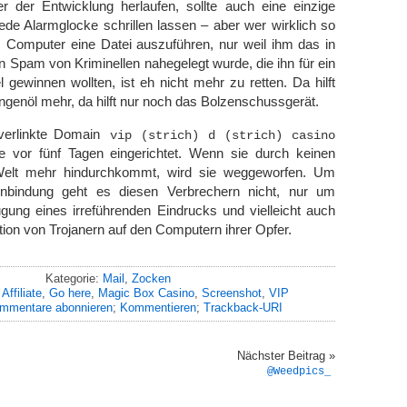
er der Entwicklung herlaufen, sollte auch eine einzige
ede Alarmglocke schrillen lassen – aber wer wirklich so
m Computer eine Datei auszuführen, nur weil ihm das in
en Spam von Kriminellen nahegelegt wurde, die ihn für ein
l gewinnen wollten, ist eh nicht mehr zu retten. Da hilft
angenöl mehr, da hilft nur noch das Bolzenschussgerät.
verlinkte Domain
vip (strich) d (strich) casino
 vor fünf Tagen eingerichtet. Wenn sie durch keinen
 Welt mehr hindurchkommt, wird sie weggeworfen. Um
bindung geht es diesen Verbrechern nicht, nur um
eugung eines irreführenden Eindrucks und vielleicht auch
ation von Trojanern auf den Computern ihrer Opfer.
Kategorie:
Mail
,
Zocken
:
Affiliate
,
Go here
,
Magic Box Casino
,
Screenshot
,
VIP
mmentare abonnieren
;
Kommentieren
;
Trackback-URI
Nächster Beitrag »
@Weedpics_