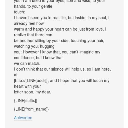
you: I am used to your eyes, soft and wise, to your
hands, to your gentle
touch:
I haven’t seen you in real life, but inside, in my soul, I
already feel how
warm and happy your heart can be just from love. I
realize that there can
be another sitting by your side, touching your hair,
watching you, hugging
you: However I know that, you can’t imagine my
confidence, but I know that
we can match.
I don’t think that our silence will help us, so I am here,
at
[http://{LINE[addr]}, and I hope that you will touch my
heart with your
letter soon, my dear.
{LINE[suffix]}
{LINE[from_name]}
Antworten