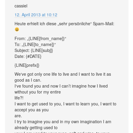
cassiel
12. April 2013 at 10:12
Heute erhielt ich diese „sehr persönliche“ Spam-Mail:
From: „{LINE[from_name]}“
To: „{LINE[to_name]}“
Subject: {LINE[subj]}
Date: {#DATE}
{LINE[prefix]}
We‘ve got only one life to live and I want to live it as
good as I can.
I‘ve found you and now I can’t imagine how I lived
without you for my entire
life?!
I want to get used to you, I want to learn you, I want to
accept you as you
are.
I try to imagine you and in my own imagination I am
already getting used to