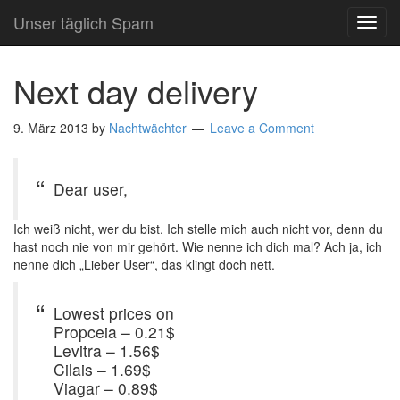
Unser täglich Spam
TOG
NAVI
Next day delivery
9. März 2013
by
Nachtwächter
Leave a Comment
Dear user,
Ich weiß nicht, wer du bist. Ich stelle mich auch nicht vor, denn du
hast noch nie von mir gehört. Wie nenne ich dich mal? Ach ja, ich
nenne dich „Lieber User“, das klingt doch nett.
Lowest prices on
Propceia – 0.21$
Levitra – 1.56$
Cilais – 1.69$
Viagar – 0.89$