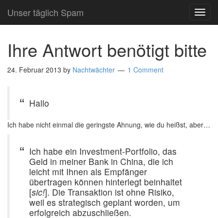
Unser täglich Spam
TOG
NAVI
Ihre Antwort benötigt bitte
24. Februar 2013
by
Nachtwächter
1 Comment
Hallo
Ich habe nicht einmal die geringste Ahnung, wie du heißst, aber…
Ich habe ein Investment-Portfolio, das
Geld in meiner Bank in China, die ich
leicht mit Ihnen als Empfänger
übertragen können hinterlegt beinhaltet
[
sic!
]. Die Transaktion ist ohne Risiko,
weil es strategisch geplant worden, um
erfolgreich abzuschließen.