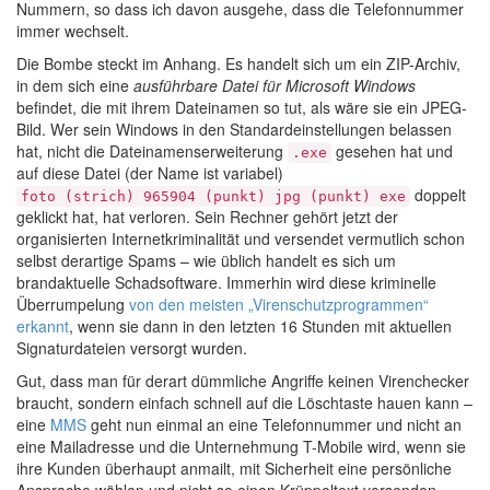
Nummern, so dass ich davon ausgehe, dass die Telefonnummer
immer wechselt.
Die Bombe steckt im Anhang. Es handelt sich um ein ZIP-Archiv,
in dem sich eine
ausführbare Datei für Microsoft Windows
befindet, die mit ihrem Dateinamen so tut, als wäre sie ein JPEG-
Bild. Wer sein Windows in den Standardeinstellungen belassen
hat, nicht die Dateinamenserweiterung
gesehen hat und
.exe
auf diese Datei (der Name ist variabel)
doppelt
foto (strich) 965904 (punkt) jpg (punkt) exe
geklickt hat, hat verloren. Sein Rechner gehört jetzt der
organisierten Internetkriminalität und versendet vermutlich schon
selbst derartige Spams – wie üblich handelt es sich um
brandaktuelle Schadsoftware. Immerhin wird diese kriminelle
Überrumpelung
von den meisten „Virenschutzprogrammen“
erkannt
, wenn sie dann in den letzten 16 Stunden mit aktuellen
Signaturdateien versorgt wurden.
Gut, dass man für derart dümmliche Angriffe keinen Virenchecker
braucht, sondern einfach schnell auf die Löschtaste hauen kann –
eine
MMS
geht nun einmal an eine Telefonnummer und nicht an
eine Mailadresse und die Unternehmung T-Mobile wird, wenn sie
ihre Kunden überhaupt anmailt, mit Sicherheit eine persönliche