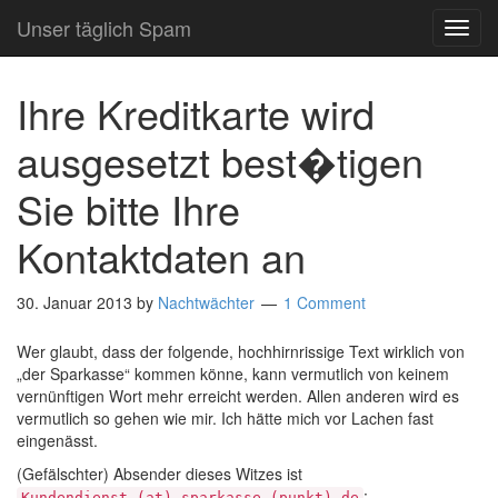
Unser täglich Spam
TOG
NAVI
Ihre Kreditkarte wird
ausgesetzt best�tigen
Sie bitte Ihre
Kontaktdaten an
30. Januar 2013
by
Nachtwächter
1 Comment
Wer glaubt, dass der folgende, hochhirnrissige Text wirklich von
„der Sparkasse“ kommen könne, kann vermutlich von keinem
vernünftigen Wort mehr erreicht werden. Allen anderen wird es
vermutlich so gehen wie mir. Ich hätte mich vor Lachen fast
eingenässt.
(Gefälschter) Absender dieses Witzes ist
:
Kundendienst (at) sparkasse (punkt) de