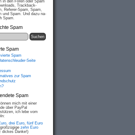
 in den Fo­ren oder Spam
wn­loads, Track­back-
, Re­fe­rer-Spam, Spam,
 und Spam. Und da­zu na­
ich Spam.
chte Spam
rte Spam
ivierte Spam
Datenschleuder-Seite
essum
rmatives zur Spam
ndschutz
m?
endete Spam
können mich mit einer
de über PayPal
rstützen, ich lebe vom
ln:
Euro
,
drei Euro
,
fünf Euro
 großzügige
zehn Euro
z dickes Danke!)