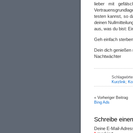
lieber mit gefäls
Vertrauensgrundlag
testen kannst, so d
deinen Nullmitteilu
aus, was du bist: 
Geh einfach sterben
Dein dich genießen
Nachtwächter
Schlagwörte
Kurzlink
;
Ko
« Vorheriger Beitrag
Bing Ads
Schreibe ein
Deine E-Mail-Adresse