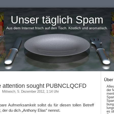
Unser täglich Spam
Aus dem Internet frisch auf den Tisch. Köstlich und aromatisch.
Über
e attention sought PUBNCLQCFD
Alle
der 
Mittwoch, 5. Dezember 2012, 1:14 Uhr
men­t
Spam
Spam
bung
are Aufmerksamkeit sollst du für diesen tollen Betreff
lungs
der du dich „Anthony Elias“ nennst.
es ü