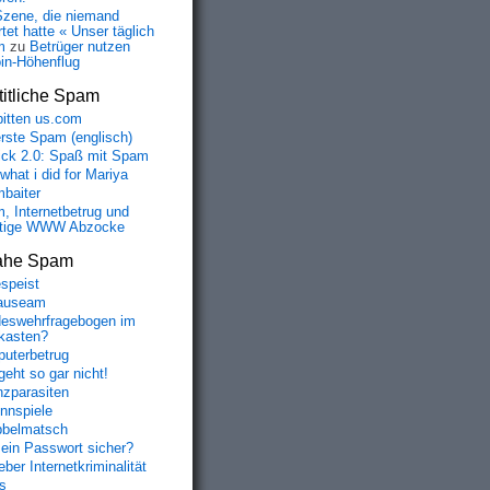
Szene, die niemand
tet hatte « Unser täglich
m
zu
Betrüger nutzen
oin-Höhenflug
itliche Spam
bitten us.com
erste Spam (englisch)
fick 2.0: Spaß mit Spam
 what i did for Mariya
baiter
, Internetbetrug und
tige WWW Abzocke
ahe Spam
speist
auseam
eswehrfragebogen im
fkasten?
uterbetrug
geht so gar nicht!
nzparasiten
nnspiele
belmatsch
mein Passwort sicher?
ber Internetkriminalität
s