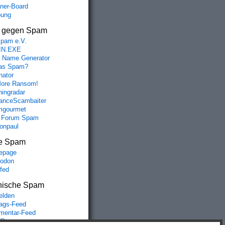
aner-Board
bung
s gegen Spam
spam e.V.
IN.EXE
 Name Generator
das Spam?
nator
ore Ransom!
hingradar
nceScambaiter
mgourmet
 Forum Spam
fonpaul
e Spam
epage
odon
lfed
nische Spam
lden
rags-Feed
entar-Feed
Press.org