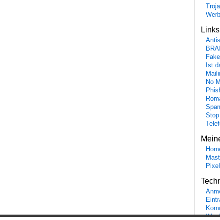
Troj
Wer
Link
Anti
BRA
Fake
Ist 
Maili
No M
Phis
Roma
Spa
Stop
Tele
Mein
Hom
Mast
Pixe
Tech
Anme
Eint
Komm
Word