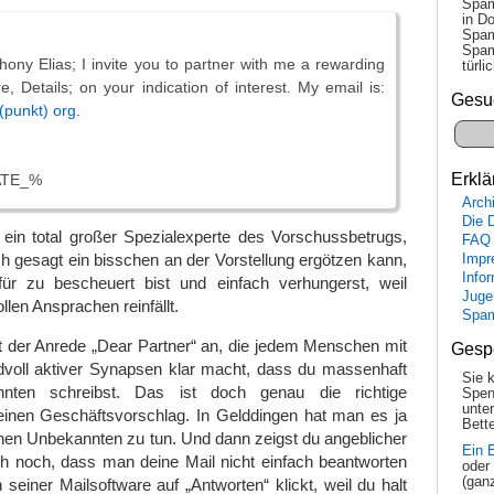
Spam
in Do
Spam
Spam
ony Elias; I invite you to partner with me a rewarding
tür­l
e, Details; on your indication of interest. My email is:
Gesu
s (punkt) org
.
Erklä
ATE_%
Arch
Die 
 ein total großer Spezialexperte des Vorschussbetrugs,
FAQ
ch gesagt ein bisschen an der Vorstellung ergötzen kann,
Impr
Info
ür zu bescheuert bist und einfach verhungerst, weil
Juge
llen Ansprachen reinfällt.
Spa
t der Anrede „Dear Partner“ an, die jedem Menschen mit
Gesp
voll aktiver Synapsen klar macht, dass du massenhaft
Sie 
nnten schreibst. Das ist doch genau die richtige
Spen
unte
einen Geschäftsvorschlag. In Gelddingen hat man es ja
Bette
hen Unbekannten zu tun. Und dann zeigst du angeblicher
Ein 
ch noch, dass man deine Mail nicht einfach beantworten
oder
(gan
seiner Mailsoftware auf „Antworten“ klickt, weil du halt