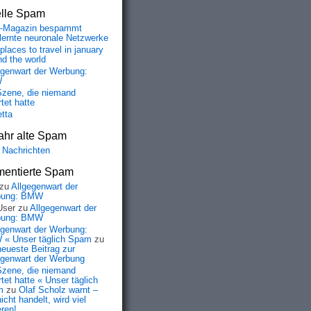
elle Spam
-Magazin bespammt
lernte neuronale Netzwerke
places to travel in january
nd the world
egenwart der Werbung:
W
Szene, die niemand
tet hatte
etta
ahr alte Spam
 Nachrichten
entierte Spam
zu
Allgegenwart der
bung: BMW
User
zu
Allgegenwart der
bung: BMW
egenwart der Werbung:
« Unser täglich Spam
zu
neueste Beitrag zur
egenwart der Werbung
Szene, die niemand
tet hatte « Unser täglich
m
zu
Olaf Scholz warnt –
icht handelt, wird viel
eren!