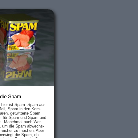
 die Spam
s hier ist Spam. Spam aus
Mail, Spam in den Kom­
aren, ge­twit­ter­te Spam,
 für Spam und Spam und
. Manch­mal auch Wer­
, um die Spam ab­wechs­
­reich­er zu mach­en. Aber
ber­wiegt die Spam, ob