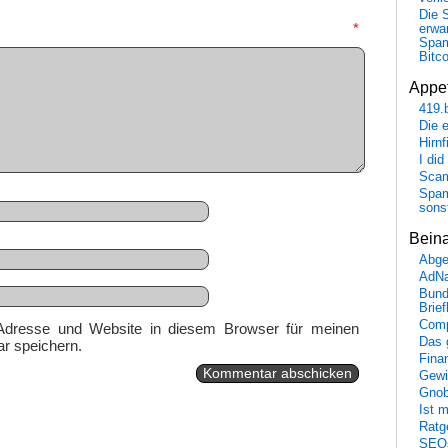
Die 
mmentar
*
erwar
Spa
Bitc
Appet
419.
Die 
Hirn
I did
Scam
Spam
sons
Bein
Abge
AdN
Bund
Brie
Comp
Adresse und Website in diesem Browser für meinen
Das 
r speichern.
Fina
Gewi
Gnob
Ist 
Ratge
SEO