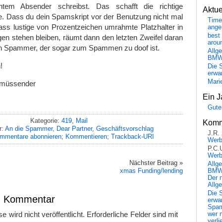
chtem Absender schreibst. Das schafft die richtige
Aktu
e. Dass du dein Spamskript vor der Benutzung nicht mal
Time
ass lustige von Prozentzeichen umrahmte Platzhalter in
ange
best 
ngen stehen bleiben, räumt dann den letzten Zweifel daran
arou
Ein Spammer, der sogar zum Spammen zu doof ist.
Allg
BM
!
Die 
erwar
Mari
 müssender
Ein J
Gute
Kategorie:
419
,
Mail
Komm
r:
An die Spammer
,
Dear Partner
,
Geschäftsvorschlag
J.R.
mmentare abonnieren
;
Kommentieren
;
Trackback-URI
Wer
P.C.
Wer
Nächster Beitrag »
Allg
xmas Funding/lending
BMW 
Der 
Allg
Die 
en Kommentar
erwar
Spa
 wird nicht veröffentlicht.
Erforderliche Felder sind mit
wer n
verli