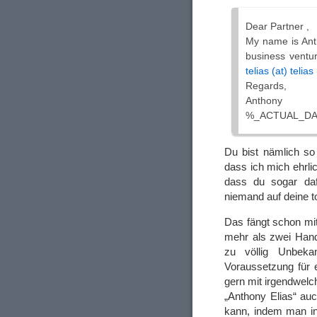
Dear Partner ,
My name is Anth
business ventur
telias (at) telia
Regards,
Anthony
%_ACTUAL_D
Du bist nämlich so
dass ich mich ehrli
dass du sogar daf
niemand auf deine to
Das fängt schon mi
mehr als zwei Hand
zu völlig Unbeka
Voraussetzung für 
gern mit irgendwelc
„Anthony Elias“ au
kann, indem man in 