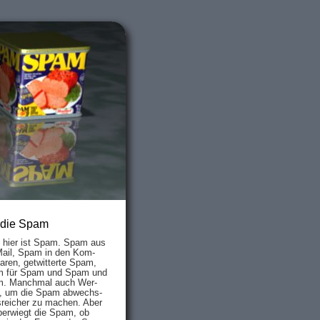
 die Spam
s hier ist Spam. Spam aus
Mail, Spam in den Kom­
aren, ge­twit­ter­te Spam,
 für Spam und Spam und
. Manch­mal auch Wer­
, um die Spam ab­wechs­
­reich­er zu mach­en. Aber
ber­wiegt die Spam, ob