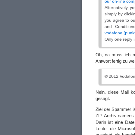
our on-line com
Alternatively, y
simply by click
you agree to ou
and Conditio
vodafone (punkt
Only one reply i
Oh, da muss ich mi
Antwort fertig zu we
© 2012 Vodafo
Nein, diese Mail k
gesagt.
Ziel der Spammer is
ZIP-Archiv namen
Darin ist eine Da
Leute, die Microso
aussieht, als hande