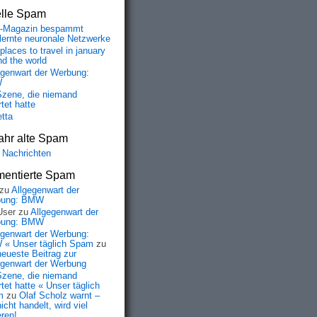
elle Spam
-Magazin bespammt
lernte neuronale Netzwerke
places to travel in january
nd the world
egenwart der Werbung:
W
Szene, die niemand
tet hatte
etta
ahr alte Spam
 Nachrichten
entierte Spam
zu
Allgegenwart der
bung: BMW
User
zu
Allgegenwart der
bung: BMW
egenwart der Werbung:
« Unser täglich Spam
zu
neueste Beitrag zur
egenwart der Werbung
Szene, die niemand
tet hatte « Unser täglich
m
zu
Olaf Scholz warnt –
icht handelt, wird viel
eren!