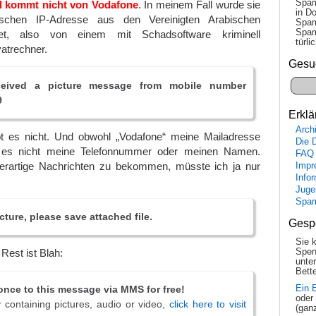
Spam
l kommt nicht von Vodafone
. In meinem Fall wurde sie
in Do
schen IP-Adresse aus den Vereinigten Arabischen
Spam
Spam
et, also von einem mit Schadsoftware kriminell
tür­l
atrechner.
Gesu
eived a picture message from mobile number
9
Erklä
Arch
t es nicht. Und obwohl „Vodafone“ meine Mailadresse
Die 
t es nicht meine Telefonnummer oder meinen Namen.
FAQ
artige Nachrichten zu bekommen, müsste ich ja nur
Impr
Info
Juge
Spa
cture, please save attached file.
Gesp
Sie 
Spen
Rest ist Blah:
unte
Bette
once to this message via MMS for free!
Ein 
oder
 containing pictures, audio or video,
click here to visit
(gan