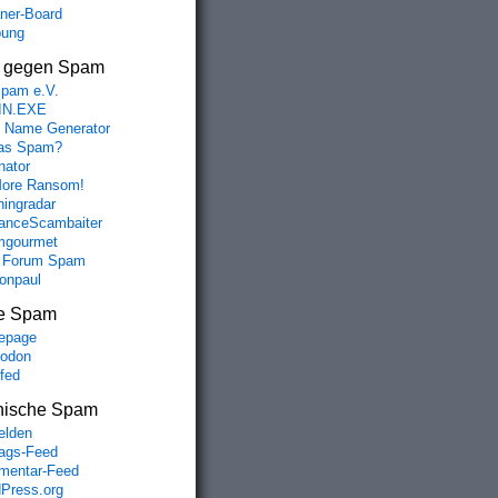
aner-Board
bung
s gegen Spam
spam e.V.
IN.EXE
 Name Generator
das Spam?
nator
ore Ransom!
hingradar
nceScambaiter
mgourmet
 Forum Spam
fonpaul
e Spam
epage
odon
lfed
nische Spam
lden
rags-Feed
entar-Feed
Press.org