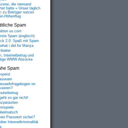
Szene, die niemand
tet hatte « Unser täglich
m
zu
Betrüger nutzen
oin-Höhenflug
itliche Spam
bitten us.com
erste Spam (englisch)
fick 2.0: Spaß mit Spam
 what i did for Mariya
baiter
, Internetbetrug und
tige WWW Abzocke
ahe Spam
speist
auseam
eswehrfragebogen im
fkasten?
uterbetrug
geht so gar nicht!
nzparasiten
nnspiele
belmatsch
mein Passwort sicher?
ber Internetkriminalität
s