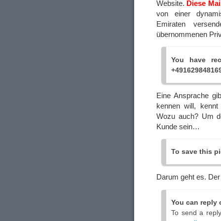
Website.
Diese Mai
von einer dynami
Emiraten versend
übernommenen Priv
You have rec
+49162984816
Eine Ansprache gib
kennen will, kenn
Wozu auch? Um der
Kunde sein…
To save this pi
Darum geht es. Der 
You can reply 
To send a reply