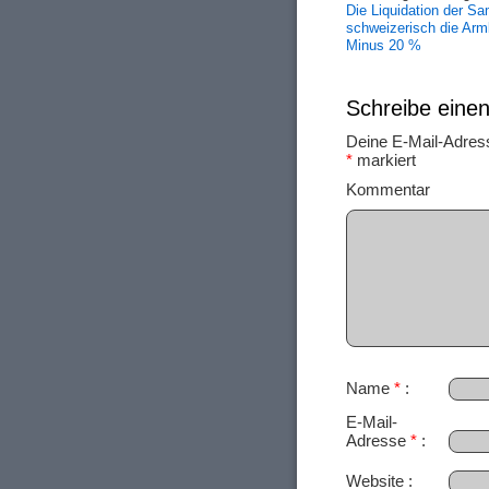
Die Liquidation der S
schweizerisch die Ar
Minus 20 %
Schreibe ein
Deine E-Mail-Adresse
*
markiert
Ko
Name
*
E-Mail-
Adresse
*
Website