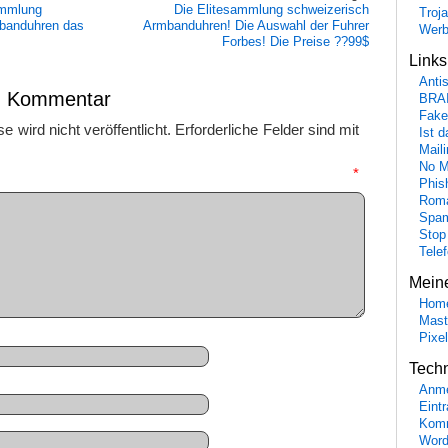
ammlung
Die Elitesammlung schweizerisch
Troj
mbanduhren das
Armbanduhren! Die Auswahl der Fuhrer
Wer
Forbes! Die Preise ??99$
Link
Anti
en Kommentar
BRA
Fake
 wird nicht veröffentlicht.
Erforderliche Felder sind mit
Ist 
Maili
No M
mmentar
*
Phis
Roma
Spa
Stop
Tele
Mein
Hom
Mast
Pixe
Tech
Anme
Eint
Komm
Word