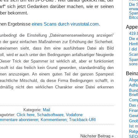
Die 
arf“ sich jetzt Gedanken darüber machen, wie er seinen
erwar
uber bekommt.
Spa
Bitc
schen Ergebnisse
eines Scans durch virustotal.com
.
Appet
419.
unbedingt die Einstellung „Dateinamenserweiterung anzeigen“
Die 
ine der ganz einfachen Maßnahmen zur Erhöhung der Sicherheit.
Hirn
inamen sieht, dass ihm eine ausführbare Datei als Bild
I did
Scam
oll, wird er auch unter den Bedingungen anfallsartiger Neugierde
Spam
Dieser Trick der Spammer ist wirklich alt, aber er funktioniert
sons
soft ist das freilich kein Grund geworden, standardmäßig den
Bein
namen anzuzeigen. An einem guten Teil der ganzen Spampest
Abge
beachtliche Mitschuld, da diese Firma Bedingungen schafft, in
AdN
dmäßig nicht den wirklichen Charakter einer Datei erkennen
Bund
Brie
Comp
Das 
Kategorie:
Mail
Fina
agwörter:
Click here
,
Schadsoftware
,
Vodafone
Gewi
mmentare abonnieren
;
Kommentieren
;
Trackback-URI
Gnob
Ist 
Ratge
Nächster Beitrag »
SEO