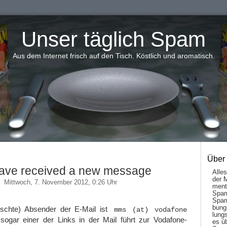
Unser täglich Spam
Aus dem Internet frisch auf den Tisch. Köstlich und aromatisch.
Über
ave received a new message
Alle
der 
Mittwoch, 7. November 2012, 0:26 Uhr
men­t
Spam
Spam
bung
älschte) Absender der E-Mail ist
mms (at) vodafone
lungs
sogar einer der Links in der Mail führt zur Vodafone-
es ü