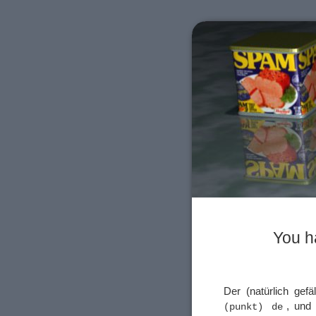
You h
Der (natürlich gef
, und 
(punkt) de