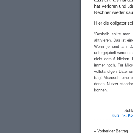
hat verloren und „d
Rechner wieder sa
Hier die obligatori
¹Deshalb sollte man 
aktivieren. Das ist e
Wenn jemand am Date
untergejubelt werden s
nicht darauf klicken. 
immer noch. Für Micro
vollständigen Datei
trägt Microsoft eine 
denen Nutzer standar
können.
Schl
Kurzlink
;
Ko
« Vorheriger Beitrag