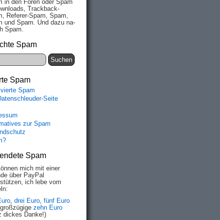
 in den Fo­ren oder Spam
wn­loads, Track­back-
, Re­fe­rer-Spam, Spam,
 und Spam. Und da­zu na­
ich Spam.
chte Spam
rte Spam
ivierte Spam
Datenschleuder-Seite
essum
rmatives zur Spam
ndschutz
m?
endete Spam
können mich mit einer
de über PayPal
rstützen, ich lebe vom
ln:
Euro
,
drei Euro
,
fünf Euro
 großzügige
zehn Euro
z dickes Danke!)