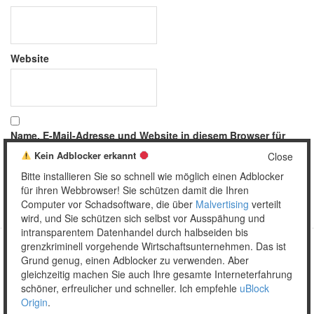
Website
Name, E-Mail-Adresse und Website in diesem Browser für
meinen nächsten Kommentar speichern.
Kein Adblocker erkannt
Close
Bitte installieren Sie so schnell wie möglich einen Adblocker
für ihren Webbrowser! Sie schützen damit die Ihren
Computer vor Schadsoftware, die über
Malvertising
verteilt
wird, und Sie schützen sich selbst vor Ausspähung und
intransparentem Datenhandel durch halbseiden bis
grenzkriminell vorgehende Wirtschaftsunternehmen. Das ist
Grund genug, einen Adblocker zu verwenden. Aber
Copyright © 2026 Unser täglich Spam.
gleichzeitig machen Sie auch Ihre gesamte Interneterfahrung
Mobile
WordPress Theme by themehall.com
schöner, erfreulicher und schneller. Ich empfehle
uBlock
Origin
.