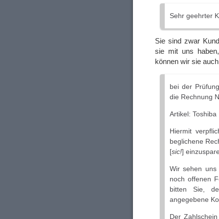
Sehr geehrter 
Sie sind zwar Kund
sie mit uns haben
können wir sie auc
bei der Prüfung
die Rechnung N
Artikel: Toshi
Hiermit verpfli
beglichene Rec
[
sic!
] einzuspare
Wir sehen uns
noch offenen F
bitten Sie, 
angegebene Kon
Der Zahlschein 