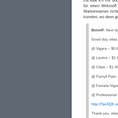
Da lobe ich mir do
für einen Wirkstof
Markennamen richtig
konnten, wo denn g
Betreff:
Next da
Good day, elias
@ Vigara – $0.
@ Levtira – $1.
@ Cilais – $1.4
@ Famyli Pakc 
@ Femela Vigar
@ Professional
http://SsrAQK.s
Thank you, elia