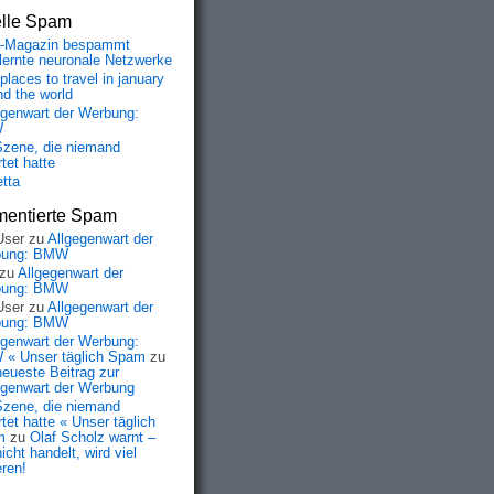
elle Spam
-Magazin bespammt
lernte neuronale Netzwerke
places to travel in january
nd the world
egenwart der Werbung:
W
Szene, die niemand
tet hatte
etta
entierte Spam
User
zu
Allgegenwart der
bung: BMW
zu
Allgegenwart der
bung: BMW
User
zu
Allgegenwart der
bung: BMW
egenwart der Werbung:
« Unser täglich Spam
zu
neueste Beitrag zur
egenwart der Werbung
Szene, die niemand
tet hatte « Unser täglich
m
zu
Olaf Scholz warnt –
icht handelt, wird viel
eren!