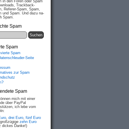
 in den Fo­ren oder Spam
wn­loads, Track­back-
, Re­fe­rer-Spam, Spam,
 und Spam. Und da­zu na­
ich Spam.
chte Spam
rte Spam
ivierte Spam
Datenschleuder-Seite
essum
rmatives zur Spam
ndschutz
m?
endete Spam
können mich mit einer
de über PayPal
rstützen, ich lebe vom
ln:
Euro
,
drei Euro
,
fünf Euro
 großzügige
zehn Euro
z dickes Danke!)