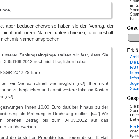
Spam
in Do
Kunde,
Spam
Spam
tür­l
e, aber bedauerlicherweise haben sie den Vertrag, den
Gesu
, nicht mit ihrem Namen unterschrieben, und deshalb
h nicht mit Namen ansprechen.
Erklä
 unserer Zahlungseingänge stellten wir fest, dass Sie
Arch
r. 3858168.2012 noch nicht beglichen haben.
Die 
FAQ
ba NSGR 2042,29 Euro
Impr
Info
chten wir Sie so schnell wie möglich [
sic!
], Ihre nicht
Juge
Spa
hnung zu begleichen und damit weitere Inkasso Kosten
n [
sic!
].
Gesp
Sie 
 gezwungen Ihnen 10,00 Euro darüber hinaus zu der
Spen
orderung als Mahnung in Rechnung stellen. [
sic!
] Wir
unte
Bette
den offenen Betrag bis zum 04.09.2012 auf das
to zu überweisen.
Ein 
oder
(gan
und die bestellten Produkte [
sic!
] liegen dieser E-Mail