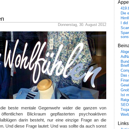
Appet
419.
Die 
en
Hirn
I did
Donnerstag, 30. August 2012
Scam
Spam
sons
Bein
Abge
AdN
Bund
Brie
Comp
Das 
Fina
Gewi
Gnob
Ist 
Ratge
SEO
s die beste mentale Gegenwehr wider die ganzen von
Troj
fentlichen Blickraum gepflasterten psychoaktiven
Wer
Halblügen darin besteht, nur eine einzige Frage an die
Link
len. Und diese Frage lautet: Und was sollte da auch sonst