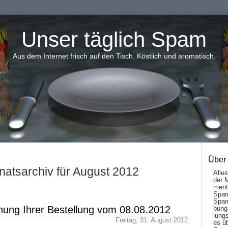
Unser täglich Spam
Aus dem Internet frisch auf den Tisch. Köstlich und aromatisch.
Über
atsarchiv für August 2012
Alle
der 
men­t
Spam
Spam
ung Ihrer Bestellung vom 08.08.2012
bung
lungs
Freitag, 31. August 2012
es ü