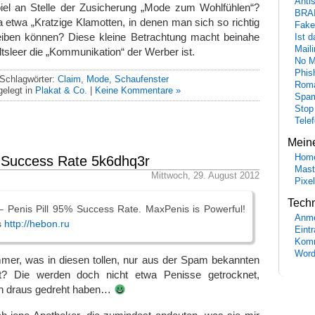
Anti
el an Stelle der Zusicherung „Mode zum Wohlfühlen“?
BRA
 etwa „Kratzige Klamotten, in denen man sich so richtig
Fake
reiben können? Diese kleine Betrachtung macht beinahe
Ist 
Maili
ltsleer die „Kommunikation“ der Werber ist.
No M
Phis
Schlagwörter:
Claim
,
Mode
,
Schaufenster
Roma
elegt in
Plakat & Co.
|
Keine Kommentare »
Spa
Stop
Tele
Mein
Hom
% Success Rate 5k6dhq3r
Mast
Mittwoch, 29. August 2012
Pixe
Tech
– Penis Pill 95% Success Rate. MaxPenis is Powerful!
Anme
s
http://hebon.ru
Eint
Komm
Word
mmer, was in diesen tollen, nur aus der Spam bekannten
t? Die werden doch nicht etwa Penisse getrocknet,
en draus gedreht haben…