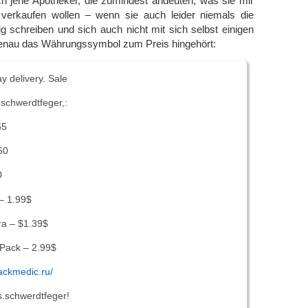
ch jene Apotheker, die zumindest andeuten, was sie mir
f verkaufen wollen – wenn sie auch leider niemals die
 schreiben und sich auch nicht mit sich selbst einigen
enau das Währungssymbol zum Preis hingehört:
y delivery. Sale
.schwerdtfeger,:
65
60
0
– 1.99$
a – $1.39$
 Pack – 2.99$
ackmedic.ru/
s.schwerdtfeger!