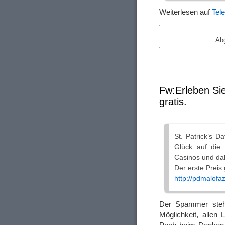
Weiterlesen auf
Tel
Abg
Fw:Erleben Si
gratis.
St. Patrick’s D
Glück auf die 
Casinos und dab
Der erste Preis
http://pdmalofaz
Der Spammer steht
Möglichkeit, allen