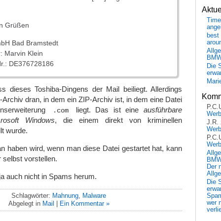
Aktu
Time
en Grüßen
ange
best 
bH Bad Bramstedt
arou
Allg
: Marvin Klein
BM
Nr.: DE376728186
Die 
erwar
Mari
ss dieses Toshiba-Dingens der Mail beiliegt. Allerdings
Komm
-Archiv dran, in dem ein ZIP-Archiv ist, in dem eine Datei
P.C.
enserweiterung
liegt. Das ist eine
ausführbare
.com
Wer
crosoft Windows
, die einem direkt von kriminellen
J.R.
Wer
t wurde.
P.C.
Wer
 haben wird, wenn man diese Datei gestartet hat, kann
Allg
r selbst vorstellen.
BMW 
Der 
Allg
ja auch nicht in Spams herum.
Die 
erwar
Schlagwörter:
Mahnung
,
Malware
Spa
wer n
Abgelegt in
Mail
|
Ein Kommentar »
verli