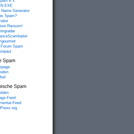
spam e.V.
IN.EXE
 Name Generator
das Spam?
nator
ore Ransom!
hingradar
nceScambaiter
mgourmet
 Forum Spam
fonpaul
e Spam
epage
odon
lfed
nische Spam
lden
rags-Feed
entar-Feed
Press.org