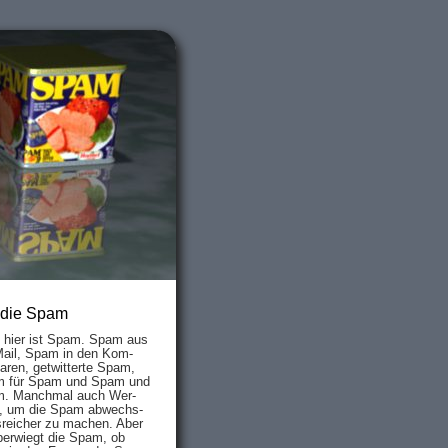
 die Spam
s hier ist Spam. Spam aus
Mail, Spam in den Kom­
aren, ge­twit­ter­te Spam,
 für Spam und Spam und
. Manch­mal auch Wer­
, um die Spam ab­wechs­
­reich­er zu mach­en. Aber
ber­wiegt die Spam, ob