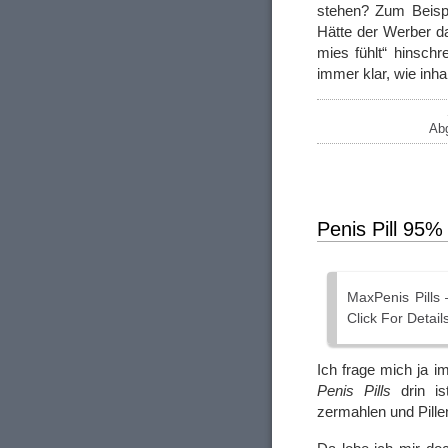
stehen? Zum Beispi
Hätte der Werber da
mies fühlt“ hinsch
immer klar, wie inha
Abg
Penis Pill 95
MaxPenis Pills 
Click For Detail
Ich frage mich ja i
Penis Pills
drin is
zermahlen und Pill