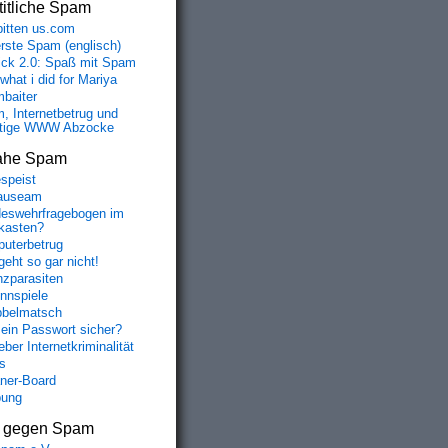
itliche Spam
bitten us.com
erste Spam (englisch)
fick 2.0: Spaß mit Spam
 what i did for Mariya
baiter
, Internetbetrug und
tige WWW Abzocke
ahe Spam
speist
auseam
eswehrfragebogen im
fkasten?
uterbetrug
geht so gar nicht!
nzparasiten
nnspiele
belmatsch
mein Passwort sicher?
ber Internetkriminalität
s
aner-Board
bung
s gegen Spam