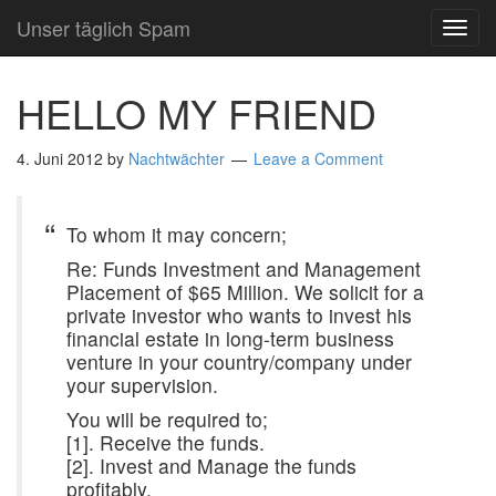
Unser täglich Spam
TOG
NAVI
HELLO MY FRIEND
4. Juni 2012
by
Nachtwächter
Leave a Comment
To whom it may concern;
Re: Funds Investment and Management
Placement of $65 Million. We solicit for a
private investor who wants to invest his
financial estate in long-term business
venture in your country/company under
your supervision.
You will be required to;
[1]. Receive the funds.
[2]. Invest and Manage the funds
profitably.