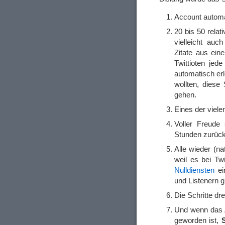
Account automa
20 bis 50 relat
vielleicht auc
Zitate aus ein
Twittioten jed
automatisch er
wollten, diese
gehen.
Eines der viele
Voller Freude
Stunden zurückf
Alle wieder (na
weil es bei Tw
Nulldiensten
ei
und Listenern gi
Die Schritte dre
Und wenn das A
geworden ist,