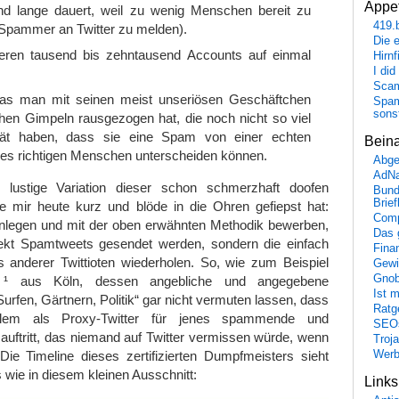
Appet
nd lange dauert, weil zu wenig Menschen bereit zu
419.
 Spammer an Twitter zu melden).
Die 
eren tausend bis zehntausend Accounts auf einmal
Hirn
I did
Scam
das man mit seinen meist unseriösen Geschäftchen
Spam
sons
hen Gimpeln rausgezogen hat, die noch nicht so viel
alität haben, dass sie eine Spam von einer echten
Bein
es richtigen Menschen unterscheiden können.
Abge
AdN
e lustige Variation dieser schon schmerzhaft doofen
Bund
Brie
e mir heute kurz und blöde in die Ohren gefiepst hat:
Comp
nlegen und mit der oben erwähnten Methodik bewerben,
Das 
rekt Spamtweets gesendet werden, sondern die einfach
Fina
 anderer Twittioten wiederholen. So, wie zum Beispiel
Gewi
Gnob
¹ aus Köln, dessen angebliche und angegebene
Ist 
urfen, Gärtnern, Politik“ gar nicht vermuten lassen, dass
Ratge
llem als Proxy-Twitter für jenes spammende und
SEO
auftritt, das niemand auf Twitter vermissen würde, wenn
Troj
Die Timeline dieses zertifizierten Dumpfmeisters sieht
Wer
 wie in diesem kleinen Ausschnitt:
Link