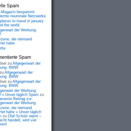
elle Spam
-Magazin bespammt
lernte neuronale Netzwerke
places to travel in january
nd the world
egenwart der Werbung:
W
Szene, die niemand
tet hatte
etta
entierte Spam
User
zu
Allgegenwart der
bung: BMW
zu
Allgegenwart der
bung: BMW
User
zu
Allgegenwart der
bung: BMW
egenwart der Werbung:
« Unser täglich Spam
zu
neueste Beitrag zur
egenwart der Werbung
Szene, die niemand
tet hatte « Unser täglich
m
zu
Olaf Scholz warnt –
icht handelt, wird viel
eren!