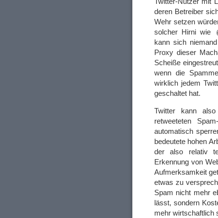
Twitter-Nutzer mit 
deren Betreiber si
Wehr setzen würden.
solcher Hirni wie
kann sich niemand
Proxy dieser Macha
Scheiße eingestreut
wenn die Spammer 
wirklich jedem Twit
geschaltet hat.
Twitter kann also 
retweeteten Spam-
automatisch sperre
bedeutete hohen Arb
der also relativ 
Erkennung von Webs
Aufmerksamkeit get
etwas zu versprech
Spam nicht mehr eb
lässt, sondern Kos
mehr wirtschaftlich 