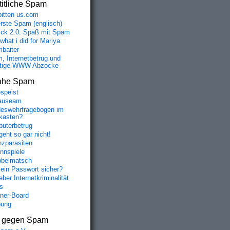
itliche Spam
bitten us.com
erste Spam (englisch)
fick 2.0: Spaß mit Spam
 what i did for Mariya
baiter
, Internetbetrug und
tige WWW Abzocke
ahe Spam
speist
auseam
eswehrfragebogen im
fkasten?
uterbetrug
geht so gar nicht!
nzparasiten
nnspiele
belmatsch
mein Passwort sicher?
ber Internetkriminalität
s
aner-Board
bung
s gegen Spam