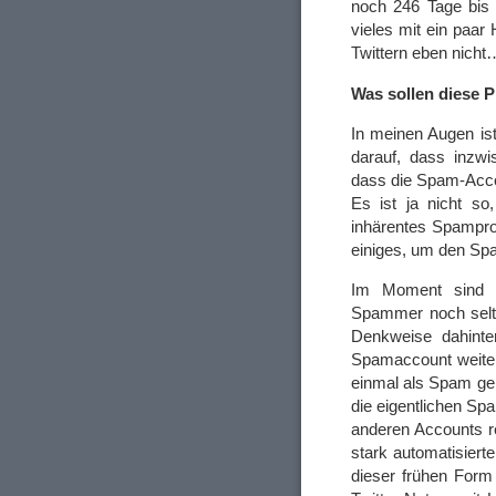
noch 246 Tage bis 
vieles mit ein paar
Twittern eben nicht
Was sollen diese 
In meinen Augen is
darauf, dass inzw
dass die Spam-Accou
Es ist ja nicht so
inhärentes Spamprob
einiges, um den Sp
Im Moment sind s
Spammer noch selte
Denkweise dahinter 
Spamaccount weiter
einmal als Spam gem
die eigentlichen Spa
anderen Accounts re
stark automatisier
dieser frühen Form