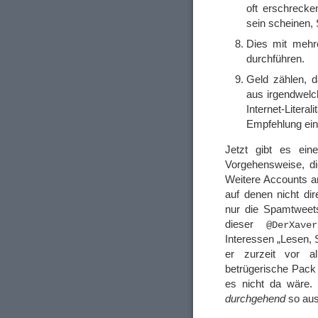
oft erschrecke
sein scheinen,
Dies mit mehr
durchführen.
Geld zählen, 
aus irgendwelc
Internet-Liter
Empfehlung ein
Jetzt gibt es ein
Vorgehensweise, di
Weitere Accounts a
auf denen nicht di
nur die Spamtweets
dieser
@DerXaver
Interessen „Lesen, S
er zurzeit vor a
betrügerische Pack 
es nicht da wäre. 
durchgehend
so aus