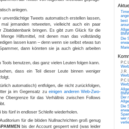
Aktu
tisch anlegen.
Time
ange
iv unverdächtige Tweets automatisch erstellen lassen,
best 
h mal jemanden retweeten, vielleicht auch ein paar
arou
er Zitatdatenbank bringen. Es gibt zum Glück für die
Allg
BM
e Menge Hilfsmittel, mit denen man das vollständig
Die 
ledigen lassen kann – denn wenn sie selbst etwas tun
erwar
Mari
 Spammer, dann könnten sie ja auch gleich arbeiten
Komm
n Tools benutzen, das ganz vielen Leuten folgen kann.
P.C.
Wer
 sehen, dass ein Teil dieser Leute binnen weniger
J.R.
Wer
olgt.
P.C.
Wer
türlich automatisch) entfolgen, die nicht zurückfolgen,
Allg
itter ja im Gegensatz zu
einigen anderen Web-Zwo-
BMW 
ne Obergrenze für das Verhältnis zwischen Follows
Der 
Allg
bt.
Die 
erwar
i bis fünf in endloser Schleife wiederholen.
Spa
wer n
uditorium für die blöden Nullnachrichten groß genug
verli
SPAMMEN
bis der Account gesperrt wird (was leider