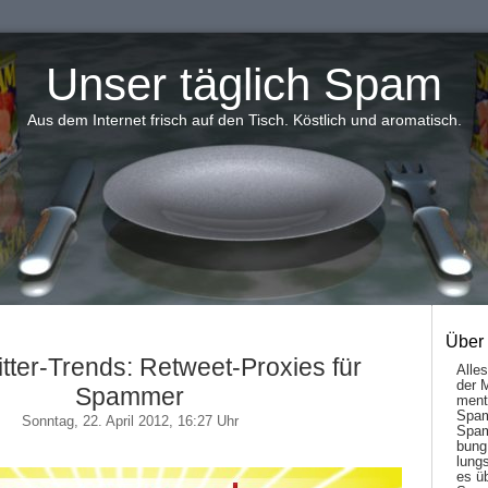
Unser täglich Spam
Aus dem Internet frisch auf den Tisch. Köstlich und aromatisch.
Über
tter-Trends: Retweet-Proxies für
Alle
der 
Spammer
men­t
Spam
Sonntag, 22. April 2012, 16:27 Uhr
Spam
bung
lungs
es ü