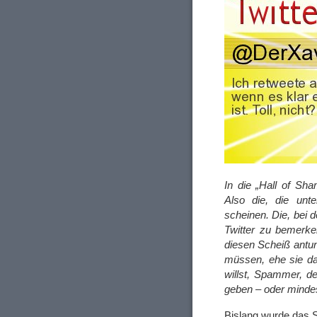
In die „Hall of Sh
Also die, die unt
scheinen. Die, bei 
Twitter zu bemerken
diesen Scheiß antun
müssen, ehe sie d
willst, Spammer, d
geben – oder minde
Bislang wurde das 