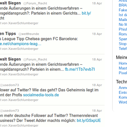
Anti
BRA
Fake
Ist 
Maili
No M
Phis
Roma
Spa
Stop
Tele
Mein
Hom
Mast
Pixe
Tech
Anme
Eint
Komm
Word