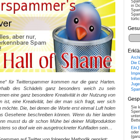
Spam
in Do
Spam
Spam
tür­l
Gesu
Erklä
Arch
Die 
FAQ
Impr
Info
ame“ für Twitterspammer kommen nur die ganz Harten.
Juge
erhalb des Schädels ganz besonders weich zu sein
Spa
denen eine ganz besondere Kreativität in der Nutzung von
Gesp
 ist, eine Kreativität, bei der man sich fragt, wer sich
Sie 
 möchte. Die, bei denen die Worte erst einmal Luft holen
Spen
as Gesehene beschreiben können. Wenn du hier landen
unte
Bette
enn musst du dir schon Mühe bei deiner Müllproduktion
stens so doof wie ein ausgetrockneter Kuhfladen sein…
Ein 
oder
(gan
Spammen auf Twitter von folgender Methodik geprägt: