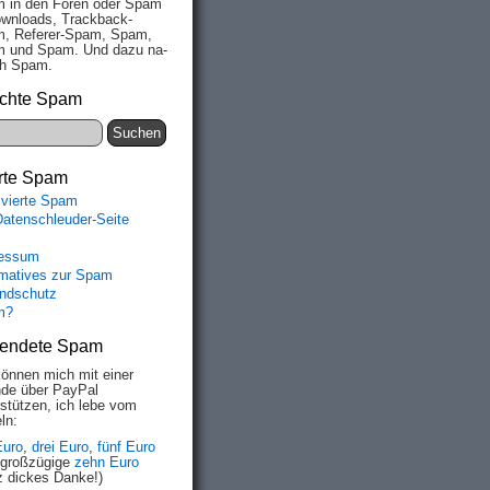
 in den Fo­ren oder Spam
wn­loads, Track­back-
, Re­fe­rer-Spam, Spam,
 und Spam. Und da­zu na­
ich Spam.
chte Spam
rte Spam
ivierte Spam
Datenschleuder-Seite
essum
rmatives zur Spam
ndschutz
m?
endete Spam
können mich mit einer
de über PayPal
rstützen, ich lebe vom
ln:
Euro
,
drei Euro
,
fünf Euro
 großzügige
zehn Euro
z dickes Danke!)