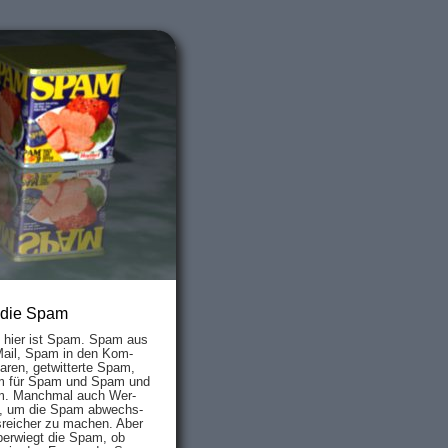
 die Spam
s hier ist Spam. Spam aus
Mail, Spam in den Kom­
aren, ge­twit­ter­te Spam,
 für Spam und Spam und
. Manch­mal auch Wer­
, um die Spam ab­wechs­
­reich­er zu mach­en. Aber
ber­wiegt die Spam, ob