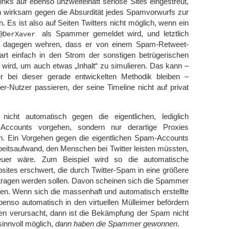
Links auf ebenso unzweifelhaft seriöse Sites eingestreut,
ch wirksam gegen die Absurdität jedes Spamvorwurfs zur
 Es ist also auf Seiten Twitters nicht möglich, wenn ein
als Spammer gemeldet wird, und letztlich
@DerXaver
 dagegen wehren, dass er von einem Spam-Retweet-
rt einfach in den Strom der sonstigen betrügerischen
 wird, um auch etwas „Inhalt“ zu simulieren. Das kann –
bei dieser gerade entwickelten Methodik bleiben –
ter-Nutzer passieren, der seine Timeline nicht auf privat
nicht automatisch gegen die eigentlichen, lediglich
Accounts vorgehen, sondern nur derartige Proxies
n. Ein Vorgehen gegen die eigentlichen Spam-Accounts
eitsaufwand, den Menschen bei Twitter leisten müssten,
teuer wäre. Zum Beispiel wird so die automatische
ites erschwert, die durch Twitter-Spam in eine größere
ragen werden sollen. Davon scheinen sich die Spammer
en. Wenn sich die massenhaft und automatisch erstellte
enso automatisch in den virtuellen Mülleimer befördern
ten verursacht, dann ist die Bekämpfung der Spam nicht
sinnvoll möglich,
dann haben die Spammer gewonnen
.