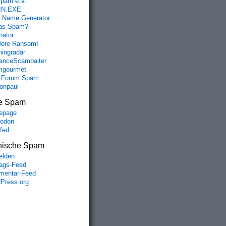
spam e.V.
IN.EXE
 Name Generator
das Spam?
nator
ore Ransom!
hingradar
nceScambaiter
mgourmet
 Forum Spam
fonpaul
e Spam
epage
odon
lfed
nische Spam
lden
rags-Feed
entar-Feed
Press.org