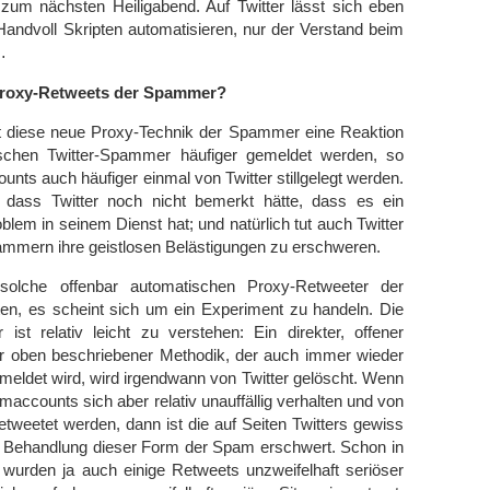
zum nächsten Heiligabend. Auf Twitter lässt sich eben
 Handvoll Skripten automatisieren, nur der Verstand beim
…
Proxy-Retweets der Spammer?
t diese neue Proxy-Technik der Spammer eine Reaktion
ischen Twitter-Spammer häufiger gemeldet werden, so
nts auch häufiger einmal von Twitter stillgelegt werden.
, dass Twitter noch nicht bemerkt hätte, dass es ein
lem in seinem Dienst hat; und natürlich tut auch Twitter
ammern ihre geistlosen Belästigungen zu erschweren.
olche offenbar automatischen Proxy-Retweeter der
n, es scheint sich um ein Experiment zu handeln. Die
ist relativ leicht zu verstehen: Ein direkter, offener
 oben beschriebener Methodik, der auch immer wieder
eldet wird, wird irgendwann von Twitter gelöscht. Wenn
maccounts sich aber relativ unauffällig verhalten und von
tweetet werden, dann ist die auf Seiten Twitters gewiss
te Behandlung dieser Form der Spam erschwert. Schon in
 wurden ja auch einige Retweets unzweifelhaft seriöser