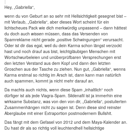
Hey, „Gabriella“,
wenn du von Geburt an so sehr mit Hellsichtigkeit gesegnet bist –
mit Verlaub, „Gabriella“, aber dieses Wort scheint für ein
lichtscheues Pack wie dich merkwürdig unpassend – dann hättest
du doch auch
wissen
müssen, dass das Versenden von
Spamreklame nicht gerade „positive Schwingungen“ verursacht.
Oder ist dir das egal, weil du dein Karma schon längst verzockt
hast und noch drauf aus bist, leichtgläubigen Menschen mit
Wortschwurbeleien und unüberprüfbaren Versprechungen erst
den letzten Verstand aus dem Kopf und dann den letzten
Groschen aus der Tasche zu ziehen. Nun gut, „Gabriella“, wenns
Karma erstmal so richtig im Arsch ist, dann kann man natürlich
auch spammen, kommt ja nicht mehr darauf an.
Da machts auch nichts, wenn diese Spam „inhaltlich“ noch
dürfiger ist als jede Viagra-Spam. Sildenafil ist ja immerhin eine
wirksame Substanz, was von den von dir, „Gabriella“, postulierten
Zusammenhängen nicht zu sagen ist. Denn diese sind reinster
Aberglaube mit einer Extraportion postmodernem Bullshit.
Das fängt mit dem Gefasel von 2012 und dem Maya-Kalender an.
Du hast dir als so richtig voll leuchtendhell hellsichtige