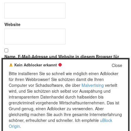
Website
Name, E-Mail-Adresse und Website in diesem Browser für
meinen nächsten Kommentar speichern.
Kein Adblocker erkannt
Close
Bitte installieren Sie so schnell wie möglich einen Adblocker
für ihren Webbrowser! Sie schützen damit die Ihren
Computer vor Schadsoftware, die über
Malvertising
verteilt
wird, und Sie schützen sich selbst vor Ausspähung und
intransparentem Datenhandel durch halbseiden bis
grenzkriminell vorgehende Wirtschaftsunternehmen. Das ist
Grund genug, einen Adblocker zu verwenden. Aber
Copyright © 2026 Unser täglich Spam.
gleichzeitig machen Sie auch Ihre gesamte Interneterfahrung
Mobile
WordPress Theme by themehall.com
schöner, erfreulicher und schneller. Ich empfehle
uBlock
Origin
.