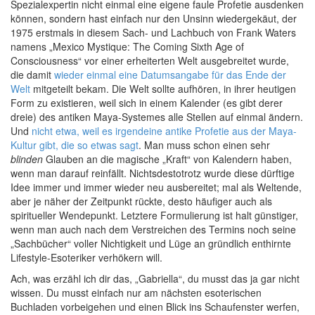
Spezialexpertin nicht einmal eine eigene faule Profetie ausdenken
können, sondern hast einfach nur den Unsinn wiedergekäut, der
1975 erstmals in diesem Sach- und Lachbuch von Frank Waters
namens „Mexico Mystique: The Coming Sixth Age of
Consciousness“ vor einer erheiterten Welt ausgebreitet wurde,
die damit
wieder einmal eine Datumsangabe für das Ende der
Welt
mitgeteilt bekam. Die Welt sollte aufhören, in ihrer heutigen
Form zu existieren, weil sich in einem Kalender (es gibt derer
dreie) des antiken Maya-Systemes alle Stellen auf einmal ändern.
Und
nicht etwa, weil es irgendeine antike Profetie aus der Maya-
Kultur gibt, die so etwas sagt
. Man muss schon einen sehr
blinden
Glauben an die magische „Kraft“ von Kalendern haben,
wenn man darauf reinfällt. Nichtsdestotrotz wurde diese dürftige
Idee immer und immer wieder neu ausbereitet; mal als Weltende,
aber je näher der Zeitpunkt rückte, desto häufiger auch als
spiritueller Wendepunkt. Letztere Formulierung ist halt günstiger,
wenn man auch nach dem Verstreichen des Termins noch seine
„Sachbücher“ voller Nichtigkeit und Lüge an gründlich enthirnte
Lifestyle-Esoteriker verhökern will.
Ach, was erzähl ich dir das, „Gabriella“, du musst das ja gar nicht
wissen. Du musst einfach nur am nächsten esoterischen
Buchladen vorbeigehen und einen Blick ins Schaufenster werfen,