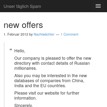
Unser täglich Spam
TOG
NAVI
new offers
1. Februar 2012
by
Nachtwächter
1 Comment
Hello,
Our company is pleased to offer the new
directory with contact details of Russian
millionaires.
Also you may be interested in the new
databases of companies from China,
India and the EU countries.
Please visit our website for further
information.
Sincerely,