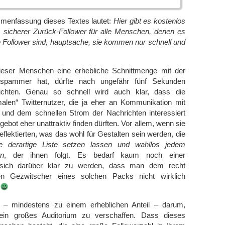
menfassung dieses Textes lautet:
Hier gibt es kostenlos
s sicherer Zurück-Follower für alle Menschen, denen es
hre Follower sind, hauptsache, sie kommen nur schnell und
eser Menschen eine erhebliche Schnittmenge mit der
rspammer hat, dürfte nach ungefähr fünf Sekunden
chten. Genau so schnell wird auch klar, dass die
alen“ Twitternutzer, die ja eher an Kommunikation mit
nd dem schnellen Strom der Nachrichten interessiert
gebot eher unattraktiv finden dürften. Vor allem, wenn sie
eflektierten, was das wohl für Gestalten sein werden, die
e derartige Liste setzen lassen und wahllos jedem
en
, der ihnen folgt. Es bedarf kaum noch einer
 sich darüber klar zu werden, dass man dem recht
n Gezwitscher eines solchen Packs nicht wirklich
r – mindestens zu einem erheblichen Anteil – darum,
 ein großes Auditorium zu verschaffen. Dass dieses