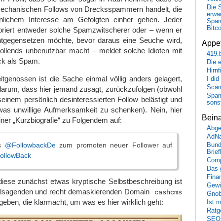
Die 
mechanischen Follows von Drecksspammern handelt, die
erwar
önlichem Interesse am Gefolgten einher gehen. Jeder
Spa
Bitc
riert entweder solche Spamzwitscherer oder – wenn er
tgegensetzen möchte, bevor daraus eine Seuche wird,
Appet
vollends unbenutzbar macht – meldet solche Idioten mit
419.
ck als Spam.
Die 
Hirn
tgenossen ist die Sache einmal völlig anders gelagert,
I did
Scam
darum, dass hier jemand zusagt, zurückzufolgen (obwohl
Spam
einem persönlich desinteressierten Follow belästigt und
sons
twas unwillige Aufmerksamkeit zu schenken). Nein, hier
Bein
iner „Kurzbiografie“ zu Folgendem auf:
Abge
AdN
ns
@FollowbackDe
zum promoten neuer Follower auf
Bund
Brie
ollowBack
Comp
Das 
Fina
iese zunächst etwas kryptische Selbstbeschreibung ist
Gewi
elsagenden und recht demaskierenden Domain
cashcms
Gnob
eben, die klarmacht, um was es hier wirklich geht:
Ist 
Ratge
SEO