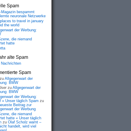
elle Spam
-Magazin bespammt
lernte neuronale Netzwerke
places to travel in january
nd the world
egenwart der Werbung:
W
Szene, die niemand
tet hatte
etta
ahr alte Spam
 Nachrichten
entierte Spam
zu
Allgegenwart der
bung: BMW
User
zu
Allgegenwart der
bung: BMW
egenwart der Werbung:
« Unser täglich Spam
zu
neueste Beitrag zur
egenwart der Werbung
Szene, die niemand
tet hatte « Unser täglich
m
zu
Olaf Scholz warnt –
icht handelt, wird viel
eren!