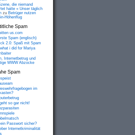
Szene, die niemand
tet hatte « Unser täglich
m
zu
Betrüger nutzen
oin-Höhenflug
itliche Spam
bitten us.com
erste Spam (englisch)
fick 2.0: Spaß mit Spam
 what i did for Mariya
baiter
, Internetbetrug und
tige WWW Abzocke
ahe Spam
speist
auseam
eswehrfragebogen im
fkasten?
uterbetrug
geht so gar nicht!
nzparasiten
nnspiele
belmatsch
mein Passwort sicher?
ber Internetkriminalität
s