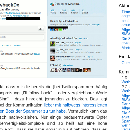
Aktu
Time
ange
best 
arou
Allg
BM
Die 
erwar
Mari
Ein J
Gute
Komm
J.R.
Wer
ckt, dass mir die bereits die (bei Twitterspammern häufig
P.C.
Wer
npreisung „I’ll follow back“ – oder vergleichbare Worte
Allg
Sinn“ – dazu hinreicht, jemanden zu blocken. Das liegt
BMW 
Der 
 bei der Kommunikation
lieber mit halbwegs interessierten
Allg
den Bots der Spammer zu tun habe
. Vermutlich kann das
Die 
sch nachvollziehen. Nur einige bedauernswerte Opfer
erwar
Spa
derwertigkeitskomplexe sind so heiß auf eine hohe
wer n
em Profil, dass sie dafür sogar in Kauf nehmen, dass es
verli