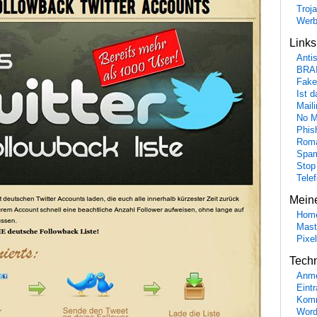
Troj
Wer
Link
Anti
BRA
Fake
Ist 
Maili
No M
Phis
Roma
Spa
Stop
Tele
Mein
Hom
Mast
Pixe
Tech
Anme
Eint
Komm
Word