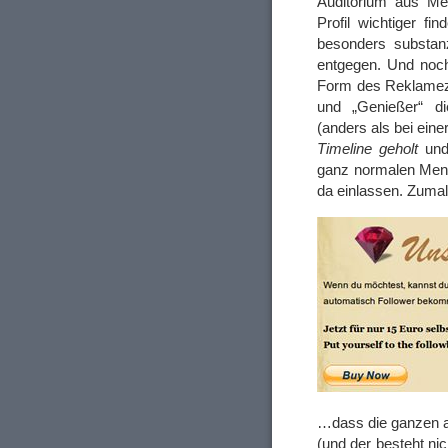
Auditorium aus Men
Profil wichtiger f
besonders substan
entgegen. Und noc
Form des Reklamezw
und „Genießer“ di
(anders als bei ein
Timeline geholt
und 
ganz normalen Mens
da einlassen. Zuma
…dass die ganzen au
(und der besteht nic