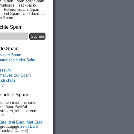
 in den Fo­ren oder Spam
wn­loads, Track­back-
, Re­fe­rer-Spam, Spam,
 und Spam. Und da­zu na­
ich Spam.
chte Spam
rte Spam
ivierte Spam
Datenschleuder-Seite
essum
rmatives zur Spam
ndschutz
m?
endete Spam
können mich mit einer
de über PayPal
rstützen, ich lebe vom
ln:
Euro
,
drei Euro
,
fünf Euro
 großzügige
zehn Euro
z dickes Danke!)