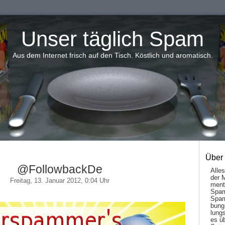
Unser täglich Spam
Aus dem Internet frisch auf den Tisch. Köstlich und aromatisch.
Über
@FollowbackDe
Alle
der 
Freitag, 13. Januar 2012, 0:04 Uhr
men­t
Spam
Spam
bung
lungs
es ü