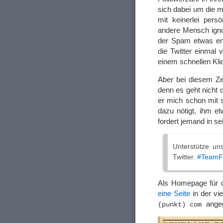
sich dabei um die 
mit keinerlei pers
andere Mensch igno
der Spam etwas en
die Twitter einmal 
einem schnellen Kli
Aber bei diesem Zei
denn es geht nicht 
er mich schon mit s
dazu nötigt, ihm e
fordert jemand in se
Unterstütze u
Twitter.
#TeamF
Als Homepage für d
eine Seite
in der vi
angeg
(punkt) com