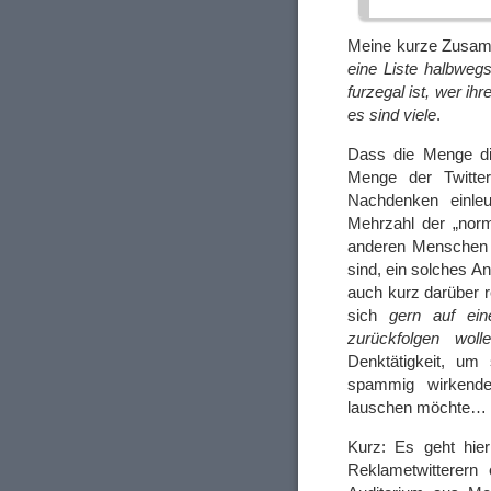
Meine kurze Zusam
eine Liste halbweg
furzegal ist, wer i
es sind viele
.
Dass die Menge di
Menge der Twitte
Nachdenken einleu
Mehrzahl der „norm
anderen Menschen u
sind, ein solches An
auch kurz darüber r
sich
gern auf ein
zurückfolgen woll
Denktätigkeit, um
spammig wirkende
lauschen möchte…
Kurz: Es geht hie
Reklametwitterern