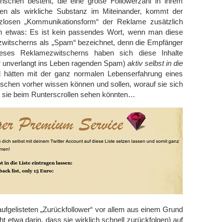
schen besteht, die eine große Followerzahl in ihrem
inden als wirkliche Substanz im Miteinander, kommt der
zlosen „Kommunikationsform“ der Reklame zusätzlich
h etwas: Es ist kein passendes Wort, wenn man diese
itscherns als „Spam“ bezeichnet, denn die Empfänger
eses Reklamezwitscherns haben sich diese Inhalte
er unverlangt ins Leben ragenden Spam)
aktiv selbst in die
hätten mit der ganz normalen Lebenserfahrung eines
chen vorher wissen können und sollen, worauf sie sich
l sie beim Runterscrollen sehen könnten…
fgelisteten „Zurückfollower“ vor allem aus einem Grund
ht etwa darin, dass sie wirklich schnell zurückfolgen) auf