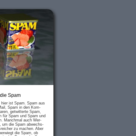
 die Spam
s hier ist Spam. Spam aus
Mail, Spam in den Kom­
aren, ge­twit­ter­te Spam,
 für Spam und Spam und
. Manch­mal auch Wer­
, um die Spam ab­wechs­
­reich­er zu mach­en. Aber
ber­wiegt die Spam, ob