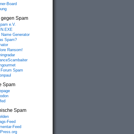
aner-Board
bung
s gegen Spam
spam e.V.
IN.EXE
 Name Generator
das Spam?
nator
ore Ransom!
hingradar
nceScambaiter
mgourmet
 Forum Spam
fonpaul
e Spam
epage
odon
lfed
nische Spam
lden
rags-Feed
entar-Feed
Press.org