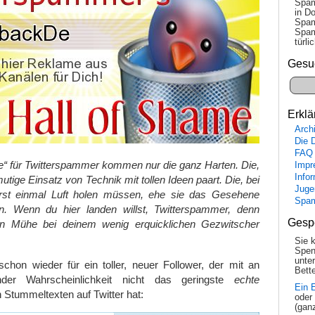
Spam
in Do
Spam
Spam
tür­l
Gesu
Erklä
Arch
Die 
FAQ
me“ für Twitterspammer kommen nur die ganz Harten. Die,
Impr
Info
utige Einsatz von Technik mit tollen Ideen paart. Die, bei
Juge
rst einmal Luft holen müssen, ehe sie das Gesehene
Spa
n. Wenn du hier landen willst, Twitterspammer, denn
Gesp
n Mühe bei deinem wenig erquicklichen Gezwitscher
Sie 
Spen
unte
chon wieder für ein toller, neuer Follower, der mit an
Bette
ender Wahrscheinlichkeit nicht das geringste
echte
Ein 
 Stummeltexten auf Twitter hat:
oder
(gan