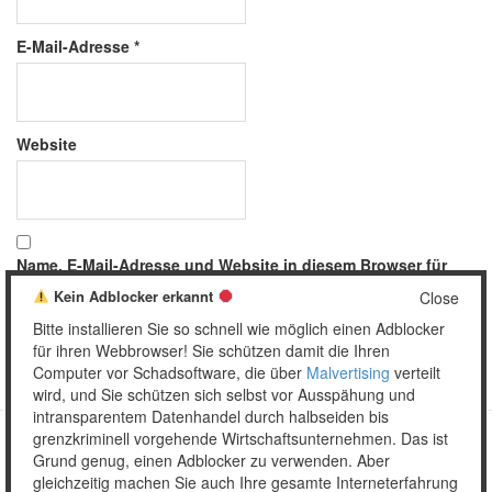
E-Mail-Adresse
*
Website
Name, E-Mail-Adresse und Website in diesem Browser für
meinen nächsten Kommentar speichern.
Kein Adblocker erkannt
Close
Bitte installieren Sie so schnell wie möglich einen Adblocker
für ihren Webbrowser! Sie schützen damit die Ihren
Computer vor Schadsoftware, die über
Malvertising
verteilt
wird, und Sie schützen sich selbst vor Ausspähung und
intransparentem Datenhandel durch halbseiden bis
grenzkriminell vorgehende Wirtschaftsunternehmen. Das ist
Grund genug, einen Adblocker zu verwenden. Aber
Copyright © 2026 Unser täglich Spam.
gleichzeitig machen Sie auch Ihre gesamte Interneterfahrung
Mobile
WordPress Theme by themehall.com