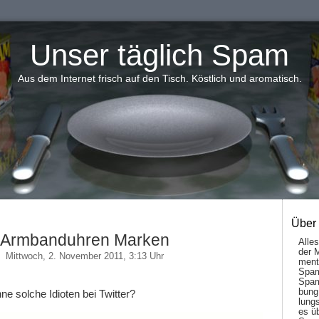
Unser täglich Spam
Aus dem Internet frisch auf den Tisch. Köstlich und aromatisch.
Über
Armbanduhren Marken
Alle
der 
Mittwoch, 2. November 2011, 3:13 Uhr
men­t
Spam
Spam
bung
ne solche Idioten bei Twitter?
lungs
es ü