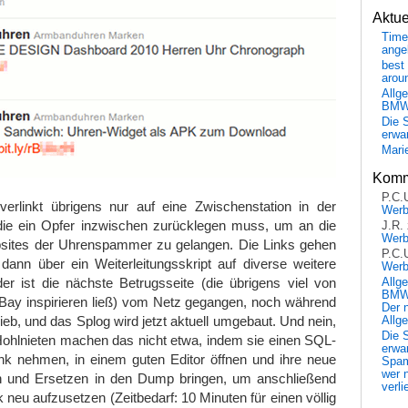
Aktu
Time
ange
best 
arou
Allg
BM
Die 
erwar
Mari
Komm
P.C.
verlinkt übrigens nur auf eine Zwischenstation in der
Wer
 die ein Opfer inzwischen zurücklegen muss, um an die
J.R.
Wer
sites der Uhrenspammer zu gelangen. Die Links gehen
P.C.
dann über ein Weiterleitungsskript auf diverse weitere
Wer
ider ist die nächste Betrugsseite (die übrigens viel von
Allg
BMW 
Bay inspirieren ließ) vom Netz gegangen, noch während
Der 
ieb, und das Splog wird jetzt aktuell umgebaut. Und nein,
Allg
Die 
n Hohlnieten machen das nicht etwa, indem sie einen SQL-
erwar
 nehmen, in einem guten Editor öffnen und ihre neue
Spa
wer n
 und Ersetzen in den Dump bringen, um anschließend
verli
 neu aufzusetzen (Zeitbedarf: 10 Minuten für einen völlig