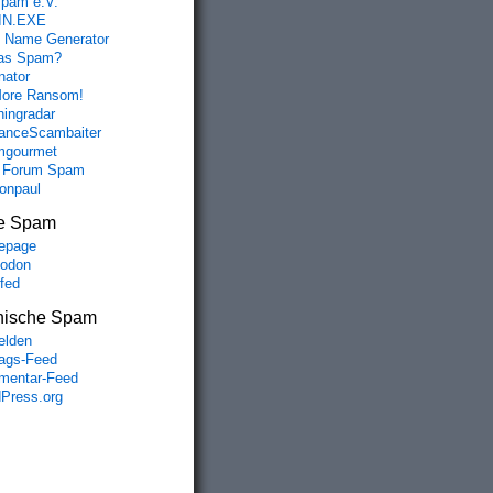
spam e.V.
IN.EXE
 Name Generator
das Spam?
nator
ore Ransom!
hingradar
nceScambaiter
mgourmet
 Forum Spam
fonpaul
e Spam
epage
odon
lfed
nische Spam
lden
rags-Feed
entar-Feed
Press.org