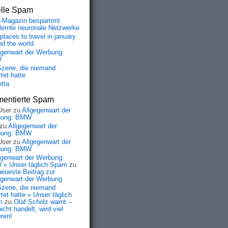
elle Spam
-Magazin bespammt
lernte neuronale Netzwerke
places to travel in january
nd the world
egenwart der Werbung:
W
Szene, die niemand
tet hatte
etta
entierte Spam
User
zu
Allgegenwart der
bung: BMW
zu
Allgegenwart der
bung: BMW
User
zu
Allgegenwart der
bung: BMW
egenwart der Werbung:
« Unser täglich Spam
zu
neueste Beitrag zur
egenwart der Werbung
Szene, die niemand
tet hatte « Unser täglich
m
zu
Olaf Scholz warnt –
icht handelt, wird viel
eren!