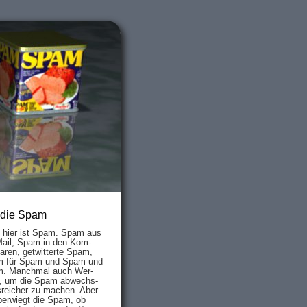
 die Spam
s hier ist Spam. Spam aus
Mail, Spam in den Kom­
aren, ge­twit­ter­te Spam,
 für Spam und Spam und
. Manch­mal auch Wer­
, um die Spam ab­wechs­
­reich­er zu mach­en. Aber
ber­wiegt die Spam, ob