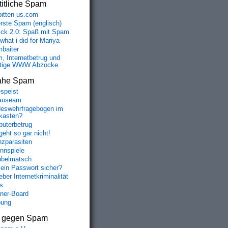
itliche Spam
bitten us.com
erste Spam (englisch)
fick 2.0: Spaß mit Spam
 what i did for Mariya
baiter
, Internetbetrug und
tige WWW Abzocke
ahe Spam
speist
auseam
eswehrfragebogen im
fkasten?
uterbetrug
geht so gar nicht!
nzparasiten
nnspiele
belmatsch
mein Passwort sicher?
ber Internetkriminalität
s
aner-Board
bung
s gegen Spam