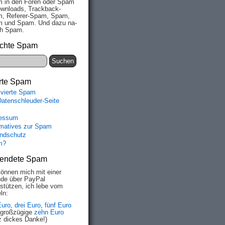
 in den Fo­ren oder Spam
wn­loads, Track­back-
, Re­fe­rer-Spam, Spam,
 und Spam. Und da­zu na­
ich Spam.
chte Spam
rte Spam
ivierte Spam
Datenschleuder-Seite
essum
rmatives zur Spam
ndschutz
m?
endete Spam
können mich mit einer
de über PayPal
rstützen, ich lebe vom
ln:
Euro
,
drei Euro
,
fünf Euro
 großzügige
zehn Euro
z dickes Danke!)