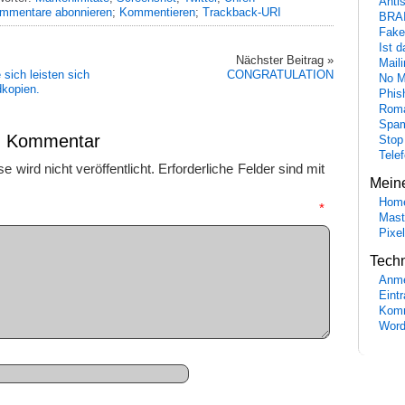
Anti
mmentare abonnieren
;
Kommentieren
;
Trackback-URI
BRA
Fake
Ist 
Nächster Beitrag »
Maili
sich leisten sich
CONGRATULATION
No M
dkopien.
Phis
Roma
Spa
en Kommentar
Stop
Tele
 wird nicht veröffentlicht.
Erforderliche Felder sind mit
Mein
Hom
mmentar
*
Mast
Pixe
Tech
Anme
Eint
Komm
Word