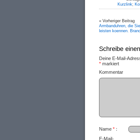
Kurzlink
;
Ko
« Vorheriger Beitrag
Armbanduhren, die Sie 
leisten koennen. Bran
Schreibe ein
Deine E-Mail-Adresse
*
markiert
Ko
Name
*
E-Mail-