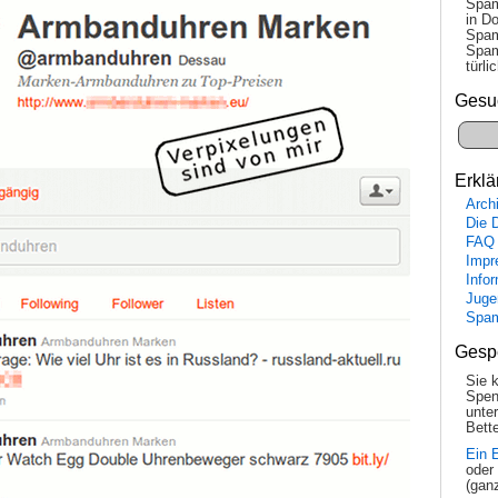
Spam
in Do
Spam
Spam
tür­l
Gesu
Erklä
Arch
Die 
FAQ
Impr
Info
Juge
Spa
Gesp
Sie 
Spen
unte
Bette
Ein 
oder
(gan