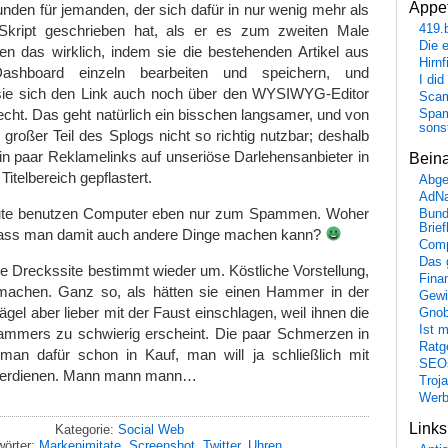
Appet
den für jemanden, der sich dafür in nur wenig mehr als
Skript geschrieben hat, als er es zum zweiten Male
419.
Die 
n das wirklich, indem sie die bestehenden Artikel aus
Hirn
ashboard einzeln bearbeiten und speichern, und
I did
 sie sich den Link auch noch über den WYSIWYG-Editor
Scam
ht. Das geht natürlich ein bisschen langsamer, und von
Spam
sons
 großer Teil des Splogs nicht so richtig nutzbar; deshalb
in paar Reklamelinks auf unseriöse Darlehensanbieter in
Bein
Titelbereich gepflastert.
Abge
AdN
eute benutzen Computer eben nur zum Spammen. Woher
Bund
Brie
 dass man damit auch andere Dinge machen kann?
Comp
Das 
e Dreckssite bestimmt wieder um. Köstliche Vorstellung,
Fina
machen. Ganz so, als hätten sie einen Hammer in der
Gewi
gel aber lieber mit der Faust einschlagen, weil ihnen die
Gnob
Ist 
mmers zu schwierig erscheint. Die paar Schmerzen in
Ratge
an dafür schon in Kauf, man will ja schließlich mit
SEO
 verdienen. Mann mann mann…
Troj
Wer
Link
Kategorie:
Social Web
wörter:
Markenimitate
,
Screenshot
,
Twitter
,
Uhren