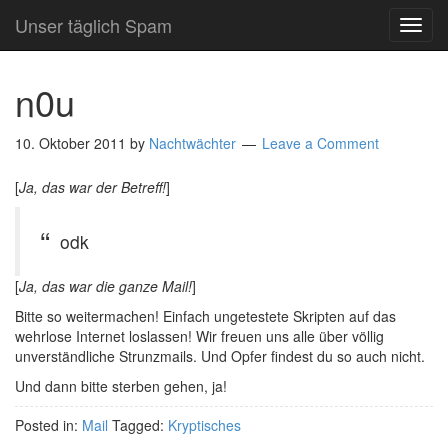
Unser täglich Spam
TOG
NAVI
n0u
10. Oktober 2011
by
Nachtwächter
Leave a Comment
[
Ja, das war der Betreff!
]
odk
[
Ja, das war die ganze Mail!
]
Bitte so weitermachen! Einfach ungetestete Skripten auf das
wehrlose Internet loslassen! Wir freuen uns alle über völlig
unverständliche Strunzmails. Und Opfer findest du so auch nicht.
Und dann bitte sterben gehen, ja!
Posted in:
Mail
Tagged:
Kryptisches