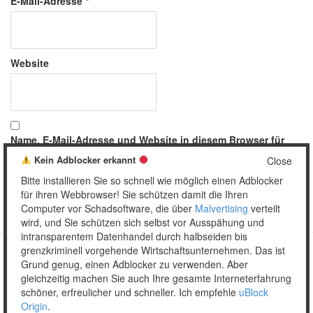
E-Mail-Adresse
*
Website
Name, E-Mail-Adresse und Website in diesem Browser für
meinen nächsten Kommentar speichern.
Kein Adblocker erkannt
Close
Bitte installieren Sie so schnell wie möglich einen Adblocker
für ihren Webbrowser! Sie schützen damit die Ihren
Computer vor Schadsoftware, die über
Malvertising
verteilt
wird, und Sie schützen sich selbst vor Ausspähung und
intransparentem Datenhandel durch halbseiden bis
grenzkriminell vorgehende Wirtschaftsunternehmen. Das ist
Grund genug, einen Adblocker zu verwenden. Aber
Copyright © 2026 Unser täglich Spam.
gleichzeitig machen Sie auch Ihre gesamte Interneterfahrung
Mobile
WordPress Theme by themehall.com
schöner, erfreulicher und schneller. Ich empfehle
uBlock
Origin
.