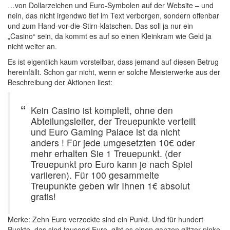
…von Dollarzeichen und Euro-Symbolen auf der Website – und
nein, das nicht irgendwo tief im Text verborgen, sondern offenbar
und zum Hand-vor-die-Stirn-klatschen. Das soll ja nur ein
„Casino“ sein, da kommt es auf so einen Kleinkram wie Geld ja
nicht weiter an.
Es ist eigentlich kaum vorstellbar, dass jemand auf diesen Betrug
hereinfällt. Schon gar nicht, wenn er solche Meisterwerke aus der
Beschreibung der Aktionen liest:
Kein Casino ist komplett, ohne den
Abteilungsleiter, der Treuepunkte verteilt
und Euro Gaming Palace ist da nicht
anders ! Für jede umgesetzten 10€ oder
mehr erhalten Sie 1 Treuepunkt. (der
Treuepunkt pro Euro kann je nach Spiel
variieren). Für 100 gesammelte
Treupunkte geben wir Ihnen 1€ absolut
gratis!
Merke: Zehn Euro verzockte sind ein Punkt. Und für hundert
Punkte, das sind tausend Euro, gibt es einen ganzen glitzer pinke