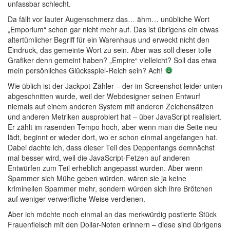
unfassbar schlecht.
Da fällt vor lauter Augenschmerz das… ähm… unübliche Wort
„Emporium“ schon gar nicht mehr auf. Das ist übrigens ein etwas
altertümlicher Begriff für ein Warenhaus und erweckt nicht den
Eindruck, das gemeinte Wort zu sein. Aber was soll dieser tolle
Grafiker denn gemeint haben? „Empire“ vielleicht? Soll das etwa
mein persönliches Glücksspiel-Reich sein? Ach!
Wie üblich ist der Jackpot-Zähler – der im Screenshot leider unten
abgeschnitten wurde, weil der Webdesigner seinen Entwurf
niemals auf einem anderen System mit anderen Zeichensätzen
und anderen Metriken ausprobiert hat – über JavaScript realisiert.
Er zählt im rasenden Tempo hoch, aber wenn man die Seite neu
lädt, beginnt er wieder dort, wo er schon einmal angefangen hat.
Dabei dachte ich, dass dieser Teil des Deppenfangs demnächst
mal besser wird, weil die JavaScript-Fetzen auf anderen
Entwürfen zum Teil erheblich angepasst wurden. Aber wenn
Spammer sich Mühe geben würden, wären sie ja keine
kriminellen Spammer mehr, sondern würden sich ihre Brötchen
auf weniger verwerfliche Weise verdienen.
Aber ich möchte noch einmal an das merkwürdig postierte Stück
Frauenfleisch mit den Dollar-Noten erinnern – diese sind übrigens