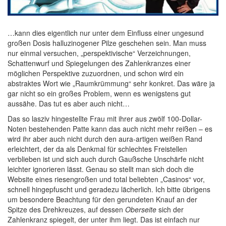
…kann dies eigentlich nur unter dem Einfluss einer ungesund
großen Dosis halluzinogener Pilze geschehen sein. Man muss
nur einmal versuchen, „perspektivische“ Verzeichnungen,
Schattenwurf und Spiegelungen des Zahlenkranzes einer
möglichen Perspektive zuzuordnen, und schon wird ein
abstraktes Wort wie „Raumkrümmung“ sehr konkret. Das wäre ja
gar nicht so ein großes Problem, wenn es wenigstens gut
aussähe. Das tut es aber auch nicht…
Das so lasziv hingestellte Frau mit ihrer aus zwölf 100-Dollar-
Noten bestehenden Patte kann das auch nicht mehr reißen – es
wird ihr aber auch nicht durch den aura-artigen weißen Rand
erleichtert, der da als Denkmal für schlechtes Freistellen
verblieben ist und sich auch durch Gaußsche Unschärfe nicht
leichter ignorieren lässt. Genau so stellt man sich doch die
Website eines riesengroßen und total beliebten „Casinos“ vor,
schnell hingepfuscht und geradezu lächerlich. Ich bitte übrigens
um besondere Beachtung für den gerundeten Knauf an der
Spitze des Drehkreuzes, auf dessen
Oberseite
sich der
Zahlenkranz spiegelt, der unter ihm liegt. Das ist einfach nur