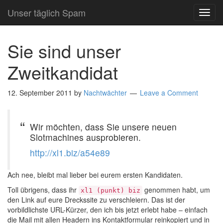
Unser täglich Spam
TOG
NAVI
Sie sind unser
Zweitkandidat
12. September 2011
by
Nachtwächter
Leave a Comment
Wir möchten, dass Sie unsere neuen
Slotmachines ausprobieren.
http://xl1.biz/a54e89
Ach nee, bleibt mal lieber bei eurem ersten Kandidaten.
Toll übrigens, dass ihr
genommen habt, um
xl1 (punkt) biz
den Link auf eure Dreckssite zu verschleiern. Das ist der
vorbildlichste URL-Kürzer, den ich bis jetzt erlebt habe – einfach
die Mail mit allen Headern ins Kontaktformular reinkopiert und in