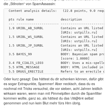
die „Stilnoten“ von SpamAssassin:
Content analysis details:   (22.8 points, 9.0 requir
pts rule name              description

--- ---------------------- -------------------------
1.9 URIBL_AB_SURBL         Contains an URL listed in
                           [URIs: ustpills.ru]

1.5 URIBL_WS_SURBL         Contains an URL listed in
                           [URIs: ustpills.ru]

1.5 URIBL_JP_SURBL         Contains an URL listed in
                           [URIs: ustpills.ru]

3.5 BAYES_99               BODY: Bayesian spam proba
                           [score: 1.0000]

3.4 FB_CIALIS_LEO3         BODY: Uses a mis-spelled 
5.5 HTML_MESSAGE           BODY: HTML included in me
Oder kurz gesagt: Das hättest du dir schenken können, dafür gibt
es sogar Extrapunkte, Spammer! Aber neckisch, dass du es
nochmal mit Tricks versuchst, die vor sieben, acht Jahren leidlich
wirksam waren, wenn man mit Pimmelpillen durch die Spamfilter
kommen wollte, ganz so, als hättest du das \/iiii@6r4 selbst
genommen und nun kein Blut mehr fürs Hirn übrig.