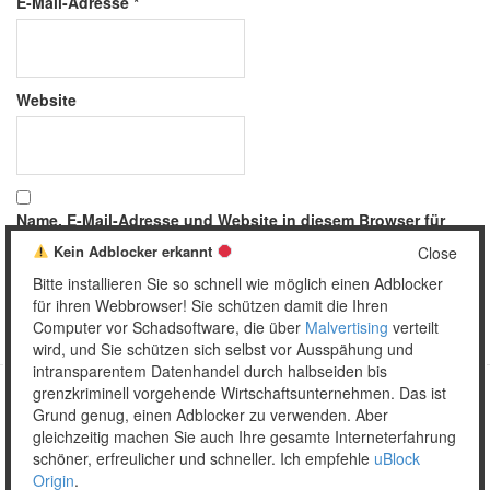
E-Mail-Adresse
*
Website
Name, E-Mail-Adresse und Website in diesem Browser für
meinen nächsten Kommentar speichern.
Kein Adblocker erkannt
Close
Bitte installieren Sie so schnell wie möglich einen Adblocker
für ihren Webbrowser! Sie schützen damit die Ihren
Computer vor Schadsoftware, die über
Malvertising
verteilt
wird, und Sie schützen sich selbst vor Ausspähung und
intransparentem Datenhandel durch halbseiden bis
grenzkriminell vorgehende Wirtschaftsunternehmen. Das ist
Grund genug, einen Adblocker zu verwenden. Aber
Copyright © 2026 Unser täglich Spam.
gleichzeitig machen Sie auch Ihre gesamte Interneterfahrung
Mobile
WordPress Theme by themehall.com
schöner, erfreulicher und schneller. Ich empfehle
uBlock
Origin
.