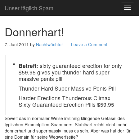
Unser täglich Spam
TOG
NAVI
Donnerhart!
7. Juni 2011
by
Nachtwächter
Leave a Comment
Betreff:
sixty guaranteed erection for only
$59.95 gives you thunder hard super
massive penis pill
Thunder Hard Super Massive Penis Pill
Harder Erections Thunderous Climax
Sixty Guaranteed Erection Pills $59.95
Soweit das in normaler Weise irrsinnig klingende Gefasel des
typischen Pimmelpillen-Spammers. Stahlhart reicht nicht mehr,
donnerhart und supermassiv muss es sein. Aber was hat der für
eine Domain für seine Wegwerfseite?