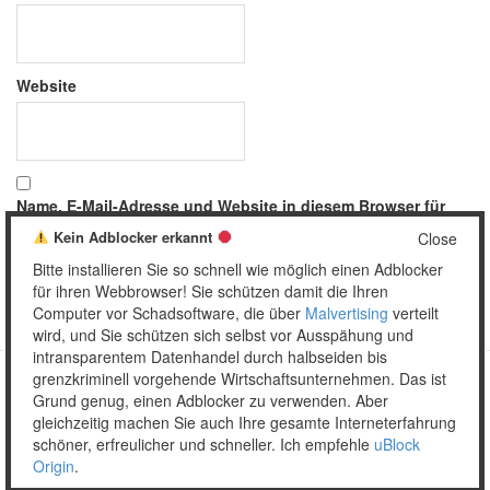
Website
Name, E-Mail-Adresse und Website in diesem Browser für
meinen nächsten Kommentar speichern.
Kein Adblocker erkannt
Close
Bitte installieren Sie so schnell wie möglich einen Adblocker
für ihren Webbrowser! Sie schützen damit die Ihren
Computer vor Schadsoftware, die über
Malvertising
verteilt
wird, und Sie schützen sich selbst vor Ausspähung und
intransparentem Datenhandel durch halbseiden bis
grenzkriminell vorgehende Wirtschaftsunternehmen. Das ist
Grund genug, einen Adblocker zu verwenden. Aber
Copyright © 2026 Unser täglich Spam.
gleichzeitig machen Sie auch Ihre gesamte Interneterfahrung
Mobile
WordPress Theme by themehall.com
schöner, erfreulicher und schneller. Ich empfehle
uBlock
Origin
.