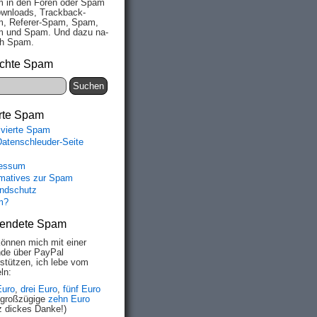
 in den Fo­ren oder Spam
wn­loads, Track­back-
, Re­fe­rer-Spam, Spam,
 und Spam. Und da­zu na­
ich Spam.
chte Spam
rte Spam
ivierte Spam
Datenschleuder-Seite
essum
rmatives zur Spam
ndschutz
m?
endete Spam
können mich mit einer
de über PayPal
rstützen, ich lebe vom
ln:
Euro
,
drei Euro
,
fünf Euro
 großzügige
zehn Euro
z dickes Danke!)