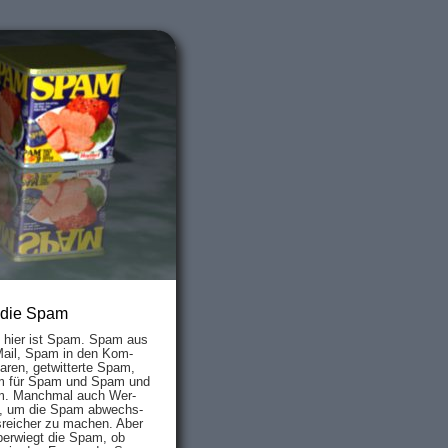
 die Spam
s hier ist Spam. Spam aus
Mail, Spam in den Kom­
aren, ge­twit­ter­te Spam,
 für Spam und Spam und
. Manch­mal auch Wer­
, um die Spam ab­wechs­
­reich­er zu mach­en. Aber
ber­wiegt die Spam, ob