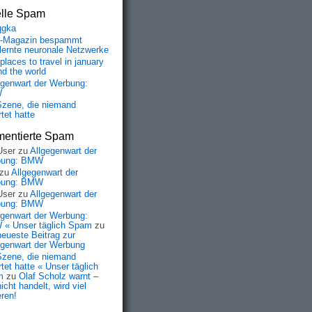
elle Spam
qgka
-Magazin bespammt
lernte neuronale Netzwerke
places to travel in january
nd the world
egenwart der Werbung:
W
Szene, die niemand
tet hatte
entierte Spam
User
zu
Allgegenwart der
bung: BMW
zu
Allgegenwart der
bung: BMW
User
zu
Allgegenwart der
bung: BMW
egenwart der Werbung:
« Unser täglich Spam
zu
neueste Beitrag zur
egenwart der Werbung
Szene, die niemand
tet hatte « Unser täglich
m
zu
Olaf Scholz warnt –
icht handelt, wird viel
eren!