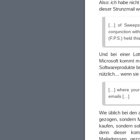
Also:
ich
habe nicht
dieser Strunzmail w
[…] of Sweepst
conjunction wit
(F.P.S.) held th
Und bei einer Lot
Microsoft kommt mi
Softwareprodukte br
nützlich… wenn sie
[…] where your
emails […]
Wie üblich bei den
gezogen, sondern 
kaufen, sondern so
denn dieser kom
Mailadressen gez