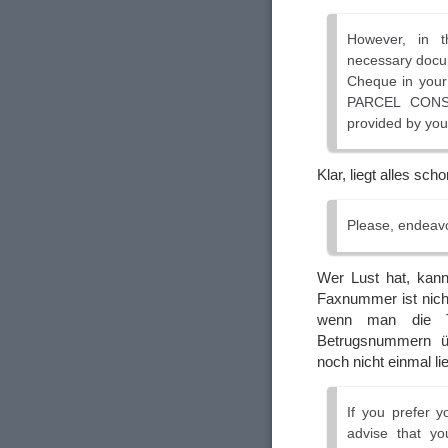
However, in th
necessary docum
Cheque in your 
PARCEL CONSI
provided by you
Klar, liegt alles scho
Please, endeavo
Wer Lust hat, kan
Faxnummer ist nich
wenn man die Te
Betrugsnummern ü
noch nicht einmal lie
If you prefer 
advise that yo