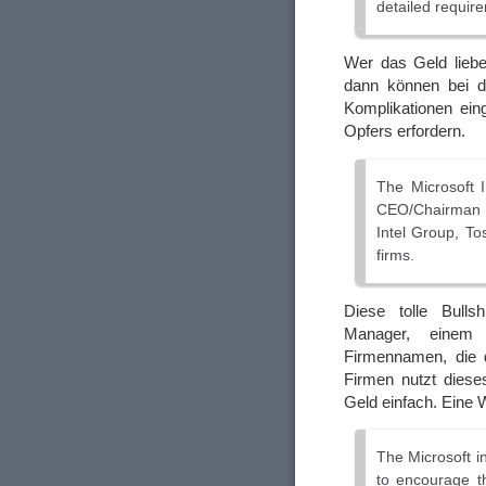
detailed requir
Wer das Geld lieb
dann können bei d
Komplikationen ein
Opfers erfordern.
The Microsoft I
CEO/Chairman a
Intel Group, To
firms.
Diese tolle Bulls
Manager, einem
Firmennamen, die d
Firmen nutzt diese
Geld einfach. Eine W
The Microsoft in
to encourage t