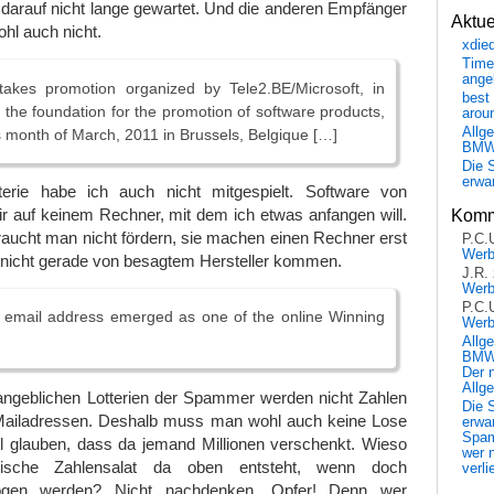
 darauf nicht lange gewartet. Und die anderen Empfänger
Aktu
ohl auch nicht.
xdie
Time
ange
akes promotion organized by Tele2.BE/Microsoft, in
best 
h the foundation for the promotion of software products,
arou
Allg
is month of March, 2011 in Brussels, Belgique […]
BM
Die 
erwar
terie habe ich auch nicht mitgespielt. Software von
r auf keinem Rechner, mit dem ich etwas anfangen will.
Komm
aucht man nicht fördern, sie machen einen Rechner erst
P.C.
Wer
 nicht gerade von besagtem Hersteller kommen.
J.R.
Wer
P.C.
 email address emerged as one of the online Winning
Wer
Allg
BMW 
Der 
Allg
 angeblichen Lotterien der Spammer werden nicht Zahlen
Die 
Mailadressen. Deshalb muss man wohl auch keine Lose
erwar
Spa
ll glauben, dass da jemand Millionen verschenkt. Wieso
wer n
ische Zahlensalat da oben entsteht, wenn doch
verli
ogen werden? Nicht nachdenken, Opfer! Denn wer