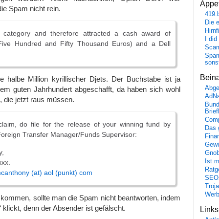
Appet
die Spam nicht rein.
419.
Die 
Hirn
 category and therefore attracted a cash award of
I did
Five Hundred and Fifty Thousand Euros) and a Dell
Scam
Spam
sons
Bein
 halbe Million kyrillischer Djets. Der Buchstabe ist ja
Abge
nem guten Jahrhundert abgeschafft, da haben sich wohl
AdN
 die jetzt raus müssen.
Bund
Brie
Comp
laim, do file for the release of your winning fund by
Das 
Foreign Transfer Manager/Funds Supervisor:
Fina
Gewi
y,
Gnob
Ist 
xxx.
Ratge
canthony (at) aol (punkt) com
SEO
Troj
Wer
kommen, sollte man die Spam nicht beantworten, indem
klickt, denn der Absender ist gefälscht.
Link