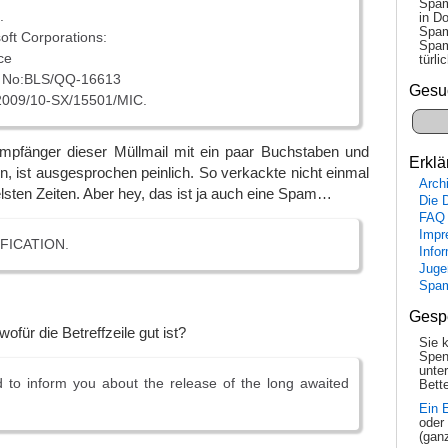
Spam
.
in Do
Spam
oft Corporations:
Spam
ce
tür­l
e No:BLS/QQ-16613
Gesu
2009/10-SX/15501/MIC.
mpfänger dieser Müllmail mit ein paar Buchstaben und
Erklä
n, ist ausgesprochen peinlich. So verkackte nicht einmal
Arch
elsten Zeiten. Aber hey, das ist ja auch eine Spam…
Die 
FAQ
Impr
FICATION.
Info
Juge
Spa
Gesp
 wofür die Betreffzeile gut ist?
Sie 
Spen
unte
 to inform you about the release of the long awaited
Bette
Ein 
oder
(gan