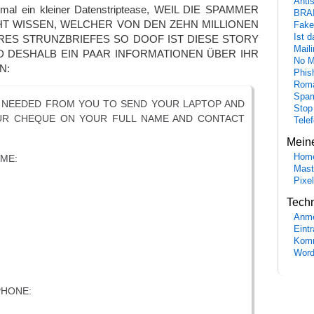
Anti
h mal ein kleiner Datenstriptease, WEIL DIE SPAMMER
BRA
T WISSEN, WELCHER VON DEN ZEHN MILLIONEN
Fake
Ist 
ES STRUNZBRIEFES SO DOOF IST DIESE STORY
Maili
 DESHALB EIN PAAR INFORMATIONEN ÜBER IHR
No M
N:
Phis
Roma
Spa
 NEEDED FROM YOU TO SEND YOUR LAPTOP AND
Stop
UR CHEQUE ON YOUR FULL NAME AND CONTACT
Tele
Mein
Hom
ME:
Mast
Pixe
Tech
Anme
Eint
Komm
Word
PHONE: