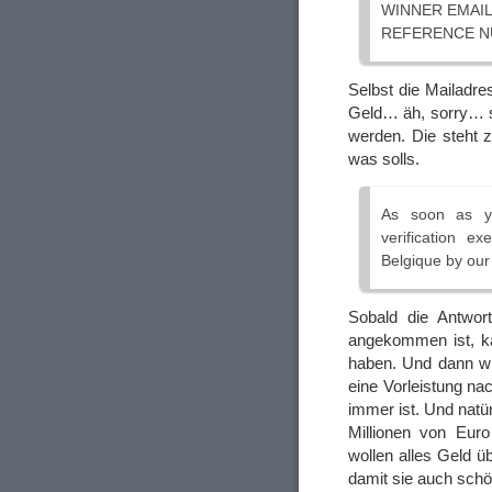
WINNER EMAIL
REFERENCE N
Selbst die Mailadre
Geld… äh, sorry… so
werden. Die steht 
was solls.
As soon as yo
verification e
Belgique by our 
Sobald die Antwor
angekommen ist, ka
haben. Und dann wi
eine Vorleistung n
immer ist. Und natür
Millionen von Eur
wollen alles Geld 
damit sie auch sch