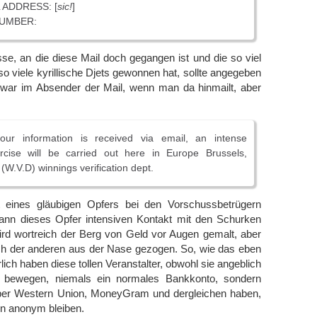
 ADDRESS: [
sic!
]
UMBER:
sse, an die diese Mail doch gegangen ist und die so viel
 viele kyrillische Djets gewonnen hat, sollte angegeben
zwar im Absender der Mail, wenn man da hinmailt, aber
ur information is received via email, an intense
xercise will be carried out here in Europe Brussels,
(W.V.D) winnings verification dept.
t eines gläubigen Opfers bei den Vorschussbetrügern
nn dieses Opfer intensiven Kontakt mit den Schurken
rd wortreich der Berg von Geld vor Augen gemalt, aber
ach der anderen aus der Nase gezogen. So, wie das eben
lich haben diese tollen Veranstalter, obwohl sie angeblich
o bewegen, niemals ein normales Bankkonto, sondern
über Western Union, MoneyGram und dergleichen haben,
ön anonym bleiben.