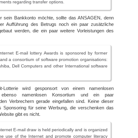
ements regarding transfer options.
er sein Bankkonto möchte, sollte das ANSAGEN, denn
er Aufführung des Betrugs noch ein paar zusätzliche
gebaut werden, die ein paar weitere Vorleistungen des
nternet E-mail lottery Awards is sponsored by former
nd a consortium of software promotion organisations:
shiba, Dell Computers and other International software
hit-Lotterie wird gesponsort von einem namenlosen
 ebenso namenlosen Konsortium und ein paar
en Verbrechern gerade eingefallen sind. Keine dieser
s Sponsoring für seine Werbung, die verschenken das
ebsite gibt es nicht.
ternet E-mail draw is held periodically and is organized
he use of the Internet and promote computer literacy