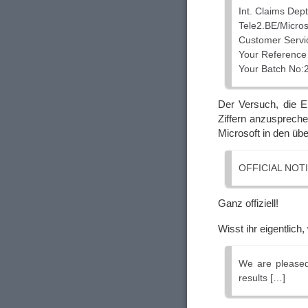
Int. Claims Dept
Tele2.BE/Micros
Customer Servi
Your Referenc
Your Batch No:
Der Versuch, die E
Ziffern anzuspreche
Microsoft in den üb
OFFICIAL NOTI
Ganz offiziell!
Wisst ihr eigentlich,
We are pleased
results […]