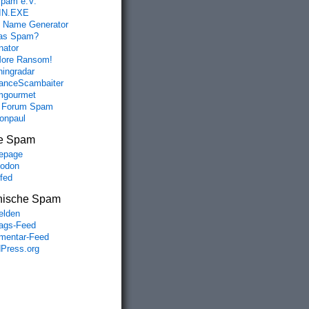
spam e.V.
IN.EXE
 Name Generator
das Spam?
nator
ore Ransom!
hingradar
nceScambaiter
mgourmet
 Forum Spam
fonpaul
e Spam
epage
odon
lfed
nische Spam
lden
rags-Feed
entar-Feed
Press.org