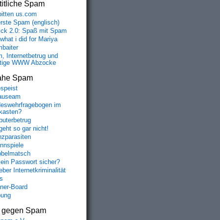
itliche Spam
bitten us.com
erste Spam (englisch)
fick 2.0: Spaß mit Spam
 what i did for Mariya
baiter
, Internetbetrug und
tige WWW Abzocke
ahe Spam
speist
auseam
eswehrfragebogen im
fkasten?
uterbetrug
geht so gar nicht!
nzparasiten
nnspiele
belmatsch
mein Passwort sicher?
ber Internetkriminalität
s
aner-Board
bung
s gegen Spam