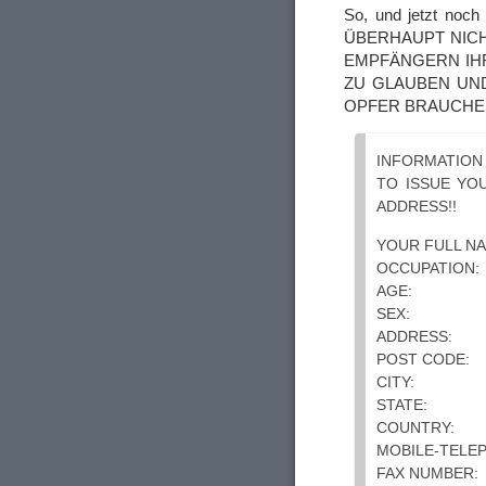
So, und jetzt noc
ÜBERHAUPT NICH
EMPFÄNGERN IHR
ZU GLAUBEN UND
OPFER BRAUCHE
INFORMATION
TO ISSUE YO
ADDRESS!!
YOUR FULL NA
OCCUPATION:
AGE:
SEX:
ADDRESS:
POST CODE:
CITY:
STATE:
COUNTRY:
MOBILE-TELE
FAX NUMBER: