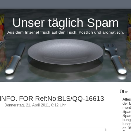
Unser täglich Spam
Aus dem Internet frisch auf den Tisch. Köstlich und aromatisch.
Über
INFO. FOR Ref:No:BLS/QQ-16613
Alle
der 
Donnerstag, 21. April 2011, 0:12 Uhr
men­t
Spam
Spam
bung
lungs
es ü