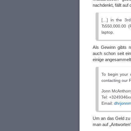
nachdenkt, fällt auf 
[…] in the 3rd
Ђ550,000.00 (
laptop.
Als Gewinn gibts ne
auch schon seit ei
einige angesammelt,
To begin your c
contacting our 
Jonn McAnthon
Tel: +3249346x
Email:
dhrjonnm
Um an das Geld zu 
man auf „Antworten“ 