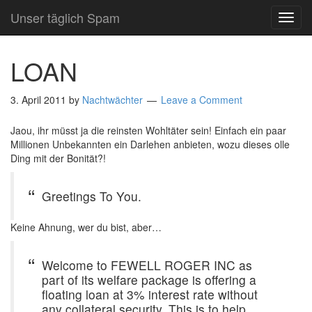
Unser täglich Spam
TOG
NAVI
LOAN
3. April 2011
by
Nachtwächter
Leave a Comment
Jaou, ihr müsst ja die reinsten Wohltäter sein! Einfach ein paar
Millionen Unbekannten ein Darlehen anbieten, wozu dieses olle
Ding mit der Bonität?!
Greetings To You.
Keine Ahnung, wer du bist, aber…
Welcome to FEWELL ROGER INC as
part of its welfare package is offering a
floating loan at 3% interest rate without
any collateral security. This is to help