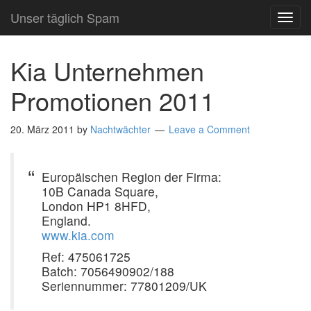
Unser täglich Spam
TOG
NAVI
Kia Unternehmen
Promotionen 2011
20. März 2011
by
Nachtwächter
Leave a Comment
Europäischen Region der Firma:
10B Canada Square,
London HP1 8HFD,
England.
www.kia.com
Ref: 475061725
Batch: 7056490902/188
Seriennummer: 77801209/UK