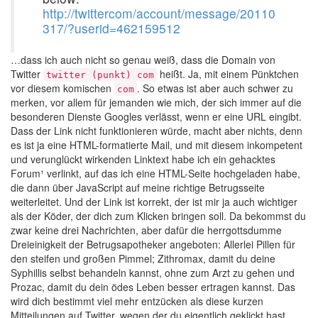
http://twittercom/account/message/20110
317/?userid=462159512
…dass ich auch nicht so genau weiß, dass die Domain von
Twitter
heißt. Ja, mit einem Pünktchen
twitter (punkt) com
vor diesem komischen
. So etwas ist aber auch schwer zu
com
merken, vor allem für jemanden wie mich, der sich immer auf die
besonderen Dienste Googles verlässt, wenn er eine URL eingibt.
Dass der Link nicht funktionieren würde, macht aber nichts, denn
es ist ja eine HTML-formatierte Mail, und mit diesem inkompetent
und verunglückt wirkenden Linktext habe ich ein gehacktes
Forum¹ verlinkt, auf das ich eine HTML-Seite hochgeladen habe,
die dann über JavaScript auf meine richtige Betrugsseite
weiterleitet. Und der Link ist korrekt, der ist mir ja auch wichtiger
als der Köder, der dich zum Klicken bringen soll. Da bekommst du
zwar keine drei Nachrichten, aber dafür die herrgottsdumme
Dreieinigkeit der Betrugsapotheker angeboten: Allerlei Pillen für
den steifen und großen Pimmel; Zithromax, damit du deine
Syphillis selbst behandeln kannst, ohne zum Arzt zu gehen und
Prozac, damit du dein ödes Leben besser ertragen kannst. Das
wird dich bestimmt viel mehr entzücken als diese kurzen
Mitteilungen auf Twitter, wegen der du eigentlich geklickt hast,