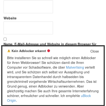
Website
Name, E-Mail-Adresse und Website in diesem Browser für
meinen nächsten Kommentar speichern.
Kein Adblocker erkannt
Close
Bitte installieren Sie so schnell wie möglich einen Adblocker
für ihren Webbrowser! Sie schützen damit die Ihren
Computer vor Schadsoftware, die über
Malvertising
verteilt
wird, und Sie schützen sich selbst vor Ausspähung und
intransparentem Datenhandel durch halbseiden bis
grenzkriminell vorgehende Wirtschaftsunternehmen. Das ist
Grund genug, einen Adblocker zu verwenden. Aber
Copyright © 2026 Unser täglich Spam.
gleichzeitig machen Sie auch Ihre gesamte Interneterfahrung
Mobile
WordPress Theme by themehall.com
schöner, erfreulicher und schneller. Ich empfehle
uBlock
Origin
.