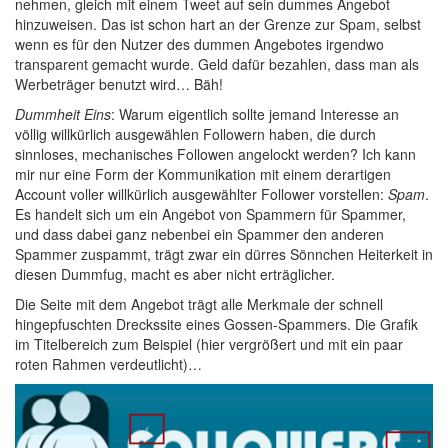
nehmen, gleich mit einem Tweet auf sein dummes Angebot
hinzuweisen. Das ist schon hart an der Grenze zur Spam, selbst
wenn es für den Nutzer des dummen Angebotes irgendwo
transparent gemacht wurde. Geld dafür bezahlen, dass man als
Werbeträger benutzt wird… Bäh!
Dummheit Eins
: Warum eigentlich sollte jemand Interesse an
völlig willkürlich ausgewählen Followern haben, die durch
sinnloses, mechanisches Followen angelockt werden? Ich kann
mir nur eine Form der Kommunikation mit einem derartigen
Account voller willkürlich ausgewählter Follower vorstellen:
Spam
.
Es handelt sich um ein Angebot von Spammern für Spammer,
und dass dabei ganz nebenbei ein Spammer den anderen
Spammer zuspammt, trägt zwar ein dürres Sönnchen Heiterkeit in
diesen Dummfug, macht es aber nicht erträglicher.
Die Seite mit dem Angebot trägt alle Merkmale der schnell
hingepfuschten Dreckssite eines Gossen-Spammers. Die Grafik
im Titelbereich zum Beispiel (hier vergrößert und mit ein paar
roten Rahmen verdeutlicht)…