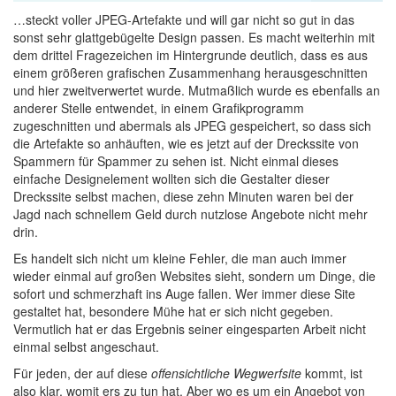
…steckt voller JPEG-Artefakte und will gar nicht so gut in das
sonst sehr glattgebügelte Design passen. Es macht weiterhin mit
dem drittel Fragezeichen im Hintergrunde deutlich, dass es aus
einem größeren grafischen Zusammenhang herausgeschnitten
und hier zweitverwertet wurde. Mutmaßlich wurde es ebenfalls an
anderer Stelle entwendet, in einem Grafikprogramm
zugeschnitten und abermals als JPEG gespeichert, so dass sich
die Artefakte so anhäuften, wie es jetzt auf der Dreckssite von
Spammern für Spammer zu sehen ist. Nicht einmal dieses
einfache Designelement wollten sich die Gestalter dieser
Dreckssite selbst machen, diese zehn Minuten waren bei der
Jagd nach schnellem Geld durch nutzlose Angebote nicht mehr
drin.
Es handelt sich nicht um kleine Fehler, die man auch immer
wieder einmal auf großen Websites sieht, sondern um Dinge, die
sofort und schmerzhaft ins Auge fallen. Wer immer diese Site
gestaltet hat, besondere Mühe hat er sich nicht gegeben.
Vermutlich hat er das Ergebnis seiner eingesparten Arbeit nicht
einmal selbst angeschaut.
Für jeden, der auf diese
offensichtliche Wegwerfsite
kommt, ist
also klar, womit ers zu tun hat. Aber wo es um ein Angebot von