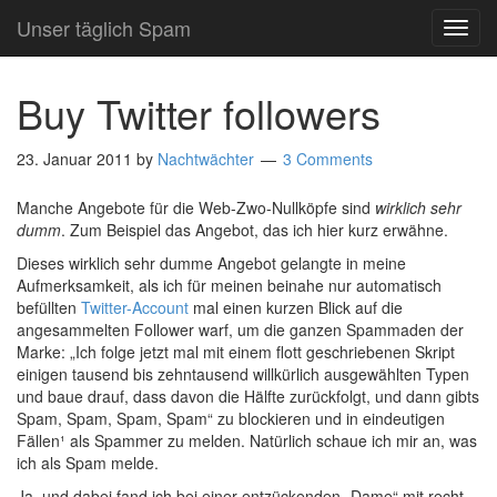
Unser täglich Spam
TOG
NAVI
Buy Twitter followers
23. Januar 2011
by
Nachtwächter
3 Comments
Manche Angebote für die Web-Zwo-Nullköpfe sind
wirklich sehr
dumm
. Zum Beispiel das Angebot, das ich hier kurz erwähne.
Dieses wirklich sehr dumme Angebot gelangte in meine
Aufmerksamkeit, als ich für meinen beinahe nur automatisch
befüllten
Twitter-Account
mal einen kurzen Blick auf die
angesammelten Follower warf, um die ganzen Spammaden der
Marke: „Ich folge jetzt mal mit einem flott geschriebenen Skript
einigen tausend bis zehntausend willkürlich ausgewählten Typen
und baue drauf, dass davon die Hälfte zurückfolgt, und dann gibts
Spam, Spam, Spam, Spam“ zu blockieren und in eindeutigen
Fällen¹ als Spammer zu melden. Natürlich schaue ich mir an, was
ich als Spam melde.
Ja, und dabei fand ich bei einer entzückenden „Dame“ mit recht