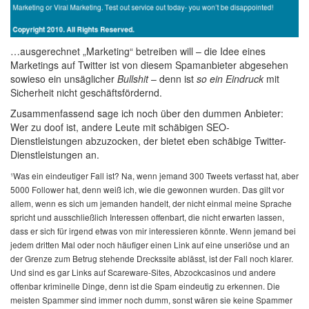
…ausgerechnet „Marketing“ betreiben will – die Idee eines
Marketings auf Twitter ist von diesem Spamanbieter abgesehen
sowieso ein unsäglicher
Bullshit
– denn ist
so ein Eindruck
mit
Sicherheit nicht geschäftsfördernd.
Zusammenfassend sage ich noch über den dummen Anbieter:
Wer zu doof ist, andere Leute mit schäbigen SEO-
Dienstleistungen abzuzocken, der bietet eben schäbige Twitter-
Dienstleistungen an.
¹Was ein eindeutiger Fall ist? Na, wenn jemand 300 Tweets verfasst hat, aber
5000 Follower hat, denn weiß ich, wie die gewonnen wurden. Das gilt vor
allem, wenn es sich um jemanden handelt, der nicht einmal meine Sprache
spricht und ausschließlich Interessen offenbart, die nicht erwarten lassen,
dass er sich für irgend etwas von mir interessieren könnte. Wenn jemand bei
jedem dritten Mal oder noch häufiger einen Link auf eine unseriöse und an
der Grenze zum Betrug stehende Dreckssite ablässt, ist der Fall noch klarer.
Und sind es gar Links auf Scareware-Sites, Abzockcasinos und andere
offenbar kriminelle Dinge, denn ist die Spam eindeutig zu erkennen. Die
meisten Spammer sind immer noch dumm, sonst wären sie keine Spammer