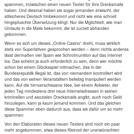
spammen, inzwischen einen neuen Texter für ihre Drecksmails
haben. Und diesmal haben sie sogar jemanden erwischt, der
stilsicheres Deutsch hinbekommt und nicht wie eine schnell
hingepfuschte Übersetzung klingt. Nur die Mglichkeit, wie man
Umlaute in die Mails bekommt, die ist zurzeit abhanden
gekommen.
Wenn es sich um dieses „Online-Casino“ dreht, muss wirklich
stets von Superlativen gesprochen werden – denn nichts anderes
lässt dermaßen viel Spam wie Schrotmunition auf das Internet
los. Das scheint ja auch erforderlich zu sein, denn wer möchte
schon bei einem Glücksspiel mitmachen, das in der
Bundesrepublik illegal ist, das von niemandem kontrolliert wird
und das von seinen Veranstaltern beliebig manipuliert werden
kann. Auf die hirnverschissene Idee, bei einem Anbieter, der
jeden Tag mindestens drei neue Internetadressen in seinen
kriminellen und asozialen Drecksmails angibt, auch noch Geld
hinzulegen, kann ja kaum jemand kommen. Und das gleichen
diese Spammer eben dadurch aus, dass sie dafür um so mehr
spammen.
Von den Elaboraten dieses neuen Texters sind noch ein paar
mehr angekommen, etwa dieses Kleinod der unerwünschten