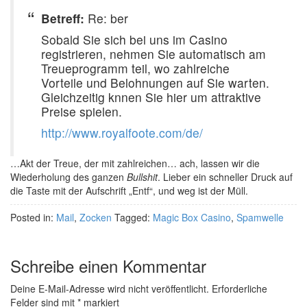
Betreff:
Re: ber
Sobald Sie sich bei uns im Casino
registrieren, nehmen Sie automatisch am
Treueprogramm teil, wo zahlreiche
Vorteile und Belohnungen auf Sie warten.
Gleichzeitig knnen Sie hier um attraktive
Preise spielen.
http://www.royalfoote.com/de/
…Akt der Treue, der mit zahlreichen… ach, lassen wir die
Wiederholung des ganzen
Bullshit
. Lieber ein schneller Druck auf
die Taste mit der Aufschrift „Entf“, und weg ist der Müll.
Posted in:
Mail
,
Zocken
Tagged:
Magic Box Casino
,
Spamwelle
Schreibe einen Kommentar
Deine E-Mail-Adresse wird nicht veröffentlicht.
Erforderliche
Felder sind mit
*
markiert