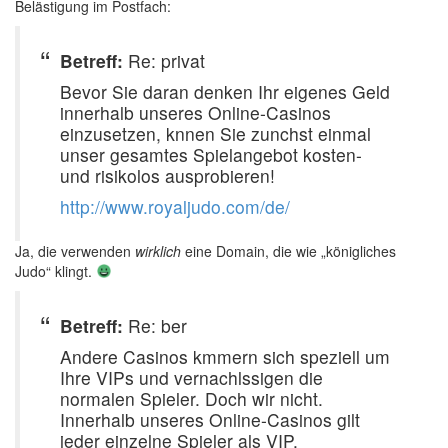
Belästigung im Postfach:
Betreff:
Re: privat
Bevor Sie daran denken Ihr eigenes Geld
innerhalb unseres Online-Casinos
einzusetzen, knnen Sie zunchst einmal
unser gesamtes Spielangebot kosten-
und risikolos ausprobieren!
http://www.royaljudo.com/de/
Ja, die verwenden
wirklich
eine Domain, die wie „königliches
Judo“ klingt.
Betreff:
Re: ber
Andere Casinos kmmern sich speziell um
Ihre VIPs und vernachlssigen die
normalen Spieler. Doch wir nicht.
Innerhalb unseres Online-Casinos gilt
jeder einzelne Spieler als VIP.