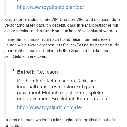
http://www.royalfoote.com/de/
Klar, jeder einzelne ist ein VIP! Und den VIPs wird die besondere
Verachtung allein dadurch gezeigt, dass ihre Mailpostfächer mit
dieser kriminellen Drecks-“Kommunikation“ vollgekackt werden.
Immerhin, ich muss nicht nach Irland reisen, um bei diesen
Leuten – die zwar vorgeben, ein Online-Casino zu betreiben, die
aber nicht einmal die Umlaute in ihre Spams reinbekommen –
sein Geld zu verzocken:
Betreff:
Re: lesen
Sie bentigen kein irisches Glck, um
innerhalb unseres Casino krftig zu
gewinnen! Einfach registrieren, spielen
und gewinnen. So einfach kann das sein!
http://www.royaljudo.com/de/
Und es gibt auch weiterhin alles unglaublich gratis (bis auf die
Umlaute):