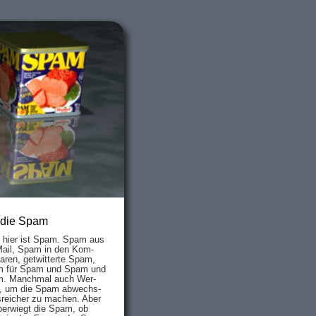
 die Spam
s hier ist Spam. Spam aus
Mail, Spam in den Kom­
aren, ge­twit­ter­te Spam,
 für Spam und Spam und
. Manch­mal auch Wer­
, um die Spam ab­wechs­
­reich­er zu mach­en. Aber
ber­wiegt die Spam, ob