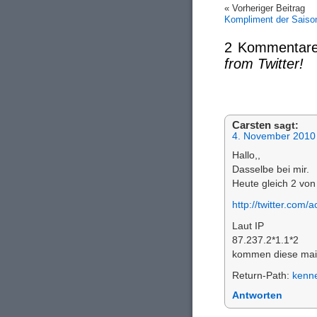
« Vorheriger Beitrag
Kompliment der Saiso
2 Kommentare
from Twitter!
Carsten
sagt:
4. November 2010
Hallo,,
Dasselbe bei mir.
Heute gleich 2 von
http://twitter.com
Laut IP
87.237.2*1.1*2
kommen diese mails
Return-Path:
kenn
Antworten