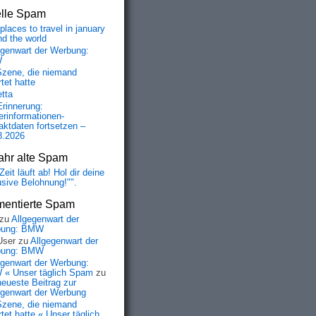
elle Spam
places to travel in january
nd the world
egenwart der Werbung:
W
Szene, die niemand
tet hatte
etta
Erinnerung:
erinformationen-
aktdaten fortsetzen –
8.2026
ahr alte Spam
Zeit läuft ab! Hol dir deine
usive Belohnung!"".
entierte Spam
zu
Allgegenwart der
bung: BMW
User
zu
Allgegenwart der
bung: BMW
egenwart der Werbung:
« Unser täglich Spam
zu
neueste Beitrag zur
egenwart der Werbung
Szene, die niemand
tet hatte « Unser täglich