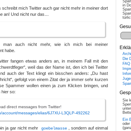
Spam
in Do
 schreibt mich Twitter auch gar nicht mehr in meiner dort
Spam
Spam
he an! Und nicht nur das…
tür­l
Gesu
ß man auch nicht mehr, wie ich mich bei meiner
Erklä
nt habe.
Arch
Die 
itter fangen etwas anders an, in meinem Fall mit den
FAQ
chwerdtfeger“, weil das der Name ist, den ich bei Twitter
Impr
d auch der Text klingt ein bisschen anders: „Du hast
Info
Juge
hricht“, gefolgt von einem Zitat der ja immer sehr kurzen
Spa
iese Spammer wollen einen ja zum Klicken bringen, und
 hier so:
Gesp
Sie 
Spen
ad direct messages from Twitter!
unte
.com/account/messages/elias/6J7XU-L3QLP-492262
Bette
Ein 
oder
bin ja gar nicht mehr
, sondern auf einmal
(gan
goebelmasse