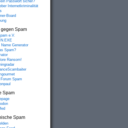
mein Passwort sicher?
ber Internetkriminalität
s
aner-Board
bung
s gegen Spam
spam e.V.
IN.EXE
 Name Generator
das Spam?
nator
ore Ransom!
hingradar
nceScambaiter
mgourmet
 Forum Spam
fonpaul
e Spam
epage
odon
lfed
nische Spam
lden