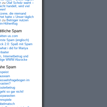
m
zu
Olaf Scholz warnt –
icht handelt, wird viel
eren!
Szene, die niemand
tet hatte « Unser täglich
m
zu
Betrüger nutzen
oin-Höhenflug
itliche Spam
bitten us.com
erste Spam (englisch)
fick 2.0: Spaß mit Spam
 what i did for Mariya
baiter
, Internetbetrug und
tige WWW Abzocke
ahe Spam
speist
auseam
eswehrfragebogen im
fkasten?
uterbetrug
geht so gar nicht!
nzparasiten
nnspiele
belmatsch