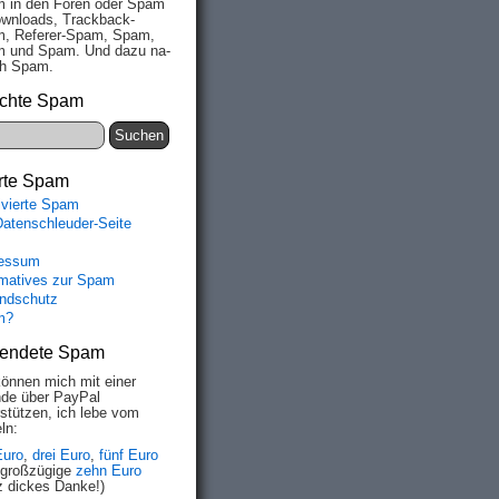
 in den Fo­ren oder Spam
wn­loads, Track­back-
, Re­fe­rer-Spam, Spam,
 und Spam. Und da­zu na­
ich Spam.
chte Spam
rte Spam
ivierte Spam
Datenschleuder-Seite
essum
rmatives zur Spam
ndschutz
m?
endete Spam
können mich mit einer
de über PayPal
rstützen, ich lebe vom
ln:
Euro
,
drei Euro
,
fünf Euro
 großzügige
zehn Euro
z dickes Danke!)