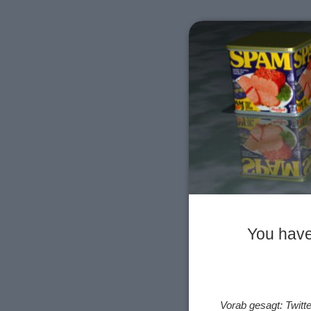
You have
Vorab gesagt: Twitte