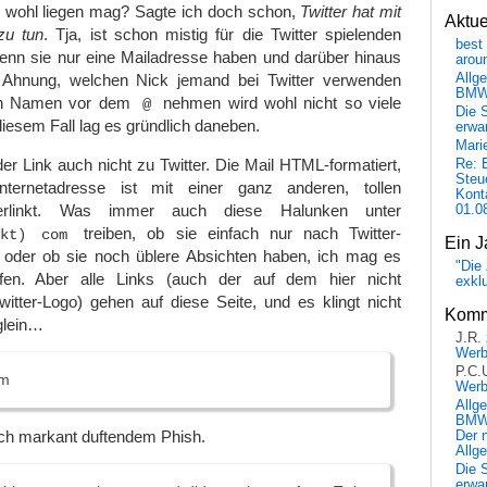
 wohl liegen mag? Sagte ich doch schon,
Twitter hat mit
Aktu
zu tun
. Tja, ist schon mistig für die Twitter spielenden
best 
n sie nur eine Mailadresse haben und darüber hinaus
arou
e Ahnung, welchen Nick jemand bei Twitter verwenden
Allg
BM
den Namen vor dem
nehmen wird wohl nicht so viele
@
Die 
 diesem Fall lag es gründlich daneben.
erwar
Mari
der Link auch nicht zu Twitter. Die Mail HTML-formatiert,
Re: 
Steu
nternetadresse ist mit einer ganz anderen, tollen
Kont
 verlinkt. Was immer auch diese Halunken unter
01.0
treiben, ob sie einfach nur nach Twitter-
nkt) com
Ein J
 oder ob sie noch üblere Absichten haben, ich mag es
"Die 
rüfen. Aber alle Links (auch der auf dem hier nicht
exkl
itter-Logo) gehen auf diese Seite, und es klingt nicht
Komm
glein…
J.R.
Wer
P.C.
am
Wer
Allg
BMW 
ch markant duftendem Phish.
Der 
Allg
Die 
erwar