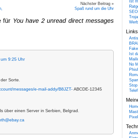
Ist 
Nächster Beitrag »
Ratge
n,
Spaß rund um die Uhr
SEO
Troj
 für
You have 2 unread direct messages
Wer
Link
Anti
BRA
Fake
Ist 
Maili
 um 9:25 Uhr
No M
Phis
Roma
 der Sorte.
Spa
Stop
/account/messages/e-mail-addy/B8JZT-
ABCDE-12345
Tele
Mein
Hom
 über einen Server in Serbien, Belgrad.
Mast
Pixe
eth@ebay.ca
Tech
Anme