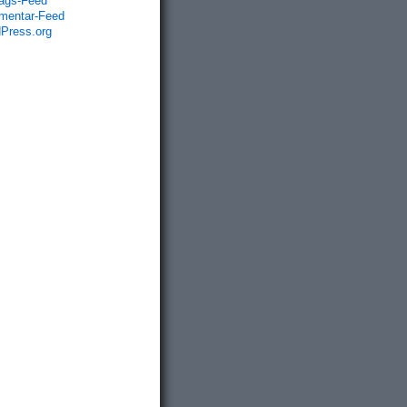
rags-Feed
entar-Feed
Press.org