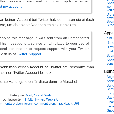
 this message in error and did not sign up for a Twitter
Spa
ot my account
.
wer n
verli
Die 
erwar
n keinen Account bei Twitter hat, denn raten die einfach
Spa
sse, um da solche Nachrichten hinzuschicken.
Bitc
Appet
eply to this message; it was sent from an unmonitored
419.
Die 
This message is a service email related to your use of
Hirn
neral inquiries or to request support with your Twitter
I did
visit us at
Twitter Support
.
Scam
Spam
sons
 Wenn man keinen Account bei Twitter hat, bekommt man
Bein
n seinen Twitter-Account benutzt.
Abge
AdN
echte Haltungsnoten für diese dumme Masche!
Bund
Brie
Comp
Kategorie:
Mail
,
Social Web
Das 
Schlagwörter:
HTML
,
Twitter
,
Web 2.0
Fina
mmentare abonnieren
;
Kommentieren
;
Trackback-URI
Gewi
Gnob