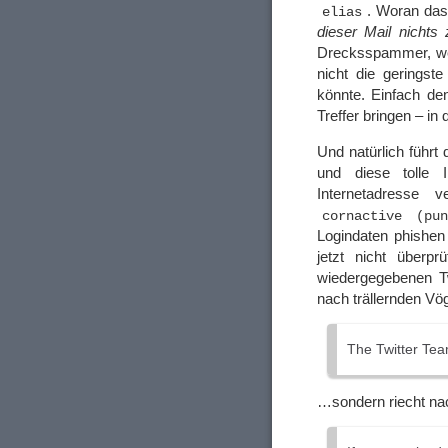
. Woran das
elias
dieser Mail nichts 
Drecksspammer, wen
nicht die geringst
könnte. Einfach 
Treffer bringen – in
Und natürlich führt 
und diese tolle I
Internetadresse
cornactive (pu
Logindaten phishen
jetzt nicht überp
wiedergegebenen Tw
nach trällernden Vö
The Twitter Te
…sondern riecht na