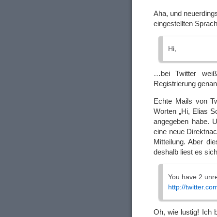
Aha, und neuerdings
eingestellten Sprac
Hi,
…bei Twitter wei
Registrierung genan
Echte Mails von Tw
Worten „Hi, Elias S
angegeben habe. Un
eine neue Direktnac
Mitteilung. Aber d
deshalb liest es sich
You have 2 unre
http://twitter
Oh, wie lustig! Ich 