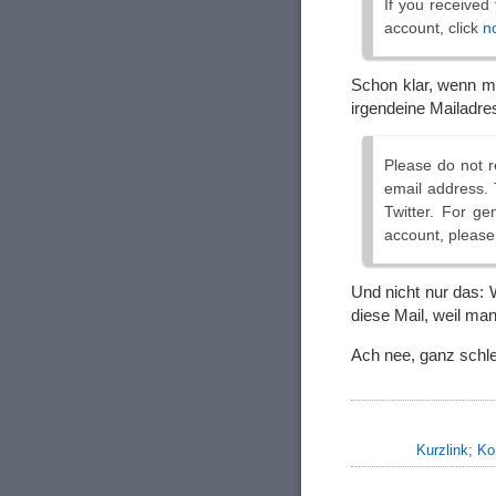
If you received
account, click
n
Schon klar, wenn ma
irgendeine Mailadre
Please do not r
email address. 
Twitter. For ge
account, please 
Und nicht nur das:
diese Mail, weil ma
Ach nee, ganz schl
Kurzlink
;
Ko