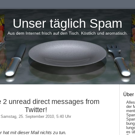
Unser täglich Spam
Aus dem Internet frisch auf den Tisch. Köstlich und aromatisch.
Über
 2 unread direct messages from
Alle
der 
Twitter!
men­t
Spam
Samstag, 25. September 2010, 5:40 Uhr
Spam
bung
lungs
es ü
r hat mit dieser Mail nichts zu tun.