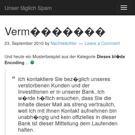
Unser täglich Spam
TOG
NAVI
Verm�������
23. September 2010
by
Nachtwächter
Leave a Comment
Und heute ein Musterbeispiel aus der Kategorie
Dieses bl�de
Encoding
…
Ich kontaktiere Sie bez�glich unseres
verstorbenen Kunden und der
Investitionen er in unserer Bank. Ich
w�rde h�flich ersuchen, dass Sie die
Inhalte dieser Mail als streng vertraulich,
weil ich mit Ihnen Kontakt aufnehmen bin
unabh�ngig und kein offizielles in dieser
Bank ist dieser Mitteilung dem Laufenden
halten.