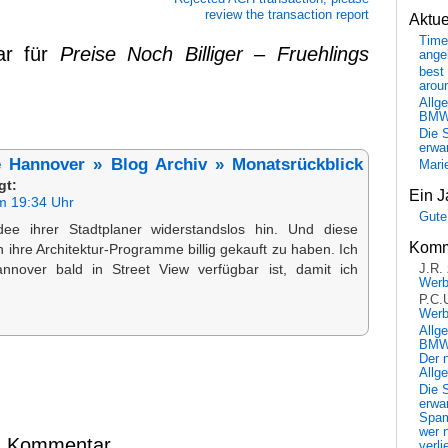
review the transaction report
Aktu
Time
ar für
Preise Noch Billiger – Fruehlings
ange
best 
arou
Allg
BM
Die 
erwar
 Hannover » Blog Archiv » Monatsrückblick
Mari
gt:
Ein J
m 19:34 Uhr
Gute
dee ihrer Stadtplaner widerstandslos hin. Und diese
Komm
 ihre Architektur-Programme billig gekauft zu haben. Ich
nnover bald in Street View verfügbar ist, damit ich
J.R.
Wer
P.C.
Wer
Allg
BMW 
Der 
Allg
Die 
erwar
Spa
wer n
en Kommentar
verli