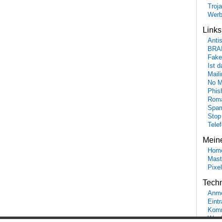
Troj
Wer
Link
Anti
BRA
Fake
Ist 
Maili
No M
Phis
Roma
Spa
Stop
Tele
Mein
Hom
Mast
Pixe
Tech
Anme
Eint
Komm
Word