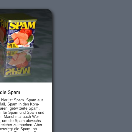
 die Spam
s hier ist Spam. Spam aus
Mail, Spam in den Kom­
aren, ge­twit­ter­te Spam,
 für Spam und Spam und
. Manch­mal auch Wer­
, um die Spam ab­wechs­
­reich­er zu mach­en. Aber
ber­wiegt die Spam, ob