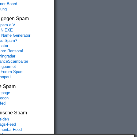
aner-Board
bung
s gegen Spam
spam e.V.
IN.EXE
 Name Generator
das Spam?
nator
ore Ransom!
hingradar
nceScambaiter
mgourmet
 Forum Spam
fonpaul
e Spam
epage
odon
lfed
nische Spam
lden
rags-Feed
entar-Feed
Press.org