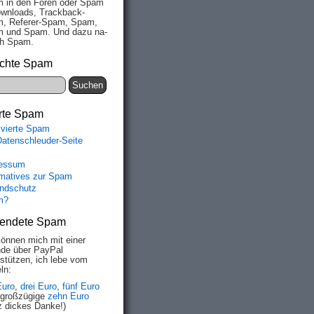
 in den Fo­ren oder Spam
wn­loads, Track­back-
, Re­fe­rer-Spam, Spam,
 und Spam. Und da­zu na­
ich Spam.
chte Spam
rte Spam
ivierte Spam
Datenschleuder-Seite
essum
rmatives zur Spam
ndschutz
m?
endete Spam
können mich mit einer
de über PayPal
rstützen, ich lebe vom
ln:
Euro
,
drei Euro
,
fünf Euro
 großzügige
zehn Euro
z dickes Danke!)