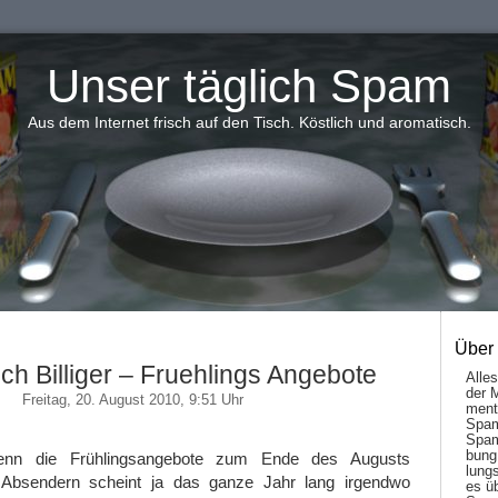
Unser täglich Spam
Aus dem Internet frisch auf den Tisch. Köstlich und aromatisch.
Über
ch Billiger – Fruehlings Angebote
Alle
der 
Freitag, 20. August 2010, 9:51 Uhr
men­t
Spam
Spam
bung
wenn die Frühlingsangebote zum Ende des Augusts
lungs
bsendern scheint ja das ganze Jahr lang irgendwo
es ü