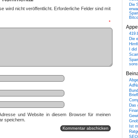
Die 
 wird nicht veröffentlicht.
Erforderliche Felder sind mit
erwar
Spa
Bitc
mmentar
*
Appet
419.
Die 
Hirn
I did
Scam
Spam
sons
Bein
Abge
AdN
Bund
Brie
Comp
Das 
Fina
Adresse und Website in diesem Browser für meinen
Gewi
r speichern.
Gnob
Ist 
Ratge
SEO