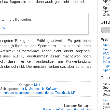
Spam
nd da fragen sie sich denn auch gar nicht mehr, ob ihr
in Do
Spam
Spam
tür­l
gramme billig kaufen
Gesu
2A3w
Erklä
ingsten Bezug zum Frühling aufweist. Es geht eben
Arch
schen „billiger“ bei den Spammern – und dass sie ihren
Die 
Architektur-Programme“ lieber nicht direkt angeben,
FAQ
se über
verstümmeln lassen, macht wohl noch
bit.ly
Impr
ich, dass hier kein anständiger, um Kundenbindung
Info
Händler schreibt. Die meisten merken das aber schon an
Juge
Spa
Gesp
Sie 
Kategorie:
Mail
Spen
Schlagwörter:
bit.ly
,
Jahreszeit
,
Software
unte
mmentare abonnieren
;
Kommentieren
;
Trackback-URI
Bette
Ein 
oder
Nächster Beitrag »
(gan
Rejected ACH transaction, please