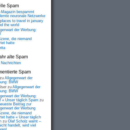
elle Spam
-Magazin bespammt
lernte neuronale Netzwerke
places to travel in january
nd the world
egenwart der Werbung:
W
Szene, die niemand
tet hatte
etta
ahr alte Spam
 Nachrichten
entierte Spam
zu
Allgegenwart der
bung: BMW
User
zu
Allgegenwart der
bung: BMW
egenwart der Werbung:
« Unser täglich Spam
zu
neueste Beitrag zur
egenwart der Werbung
Szene, die niemand
tet hatte « Unser täglich
m
zu
Olaf Scholz warnt –
icht handelt, wird viel
eren!