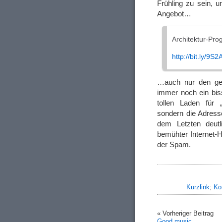
Frühling zu sein, u
Angebot…
Architektur-Pro
http://bit.ly/9S
…auch nur den ger
immer noch ein bis
tollen Laden für „
sondern die Adres
dem Letzten deutl
bemühter Internet-
der Spam.
Kurzlink
;
Ko
« Vorheriger Beitrag
Good music