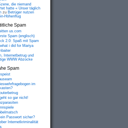
Szene, die niemand
tet hatte « Unser täglich
m
zu
Betrüger nutzen
oin-Höhenflug
itliche Spam
bitten us.com
erste Spam (englisch)
fick 2.0: Spaß mit Spam
 what i did for Mariya
baiter
, Internetbetrug und
tige WWW Abzocke
ahe Spam
speist
auseam
eswehrfragebogen im
fkasten?
uterbetrug
geht so gar nicht!
nzparasiten
nnspiele
belmatsch
mein Passwort sicher?
ber Internetkriminalität
s