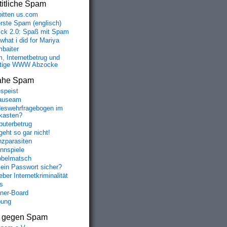
itliche Spam
bitten us.com
erste Spam (englisch)
fick 2.0: Spaß mit Spam
 what i did for Mariya
baiter
, Internetbetrug und
tige WWW Abzocke
ahe Spam
speist
auseam
eswehrfragebogen im
fkasten?
uterbetrug
geht so gar nicht!
nzparasiten
nnspiele
belmatsch
mein Passwort sicher?
ber Internetkriminalität
s
aner-Board
bung
s gegen Spam