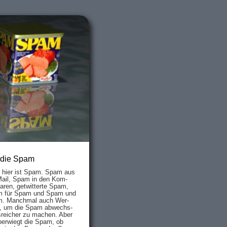
 die Spam
s hier ist Spam. Spam aus
Mail, Spam in den Kom­
aren, ge­twit­ter­te Spam,
 für Spam und Spam und
. Manch­mal auch Wer­
, um die Spam ab­wechs­
­reich­er zu mach­en. Aber
ber­wiegt die Spam, ob