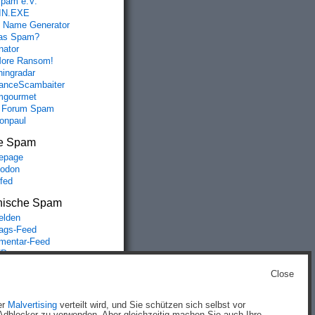
spam e.V.
IN.EXE
 Name Generator
das Spam?
nator
ore Ransom!
hingradar
nceScambaiter
mgourmet
 Forum Spam
fonpaul
e Spam
epage
odon
lfed
nische Spam
lden
rags-Feed
entar-Feed
Press.org
Close
g
)
er
Malvertising
verteilt wird, und Sie schützen sich selbst vor