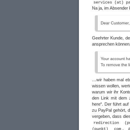
services (at) p
Na ja, im Absender 
Dear Customer,
Geehrter Kunde, den
ansprechen können,
Your account ha
To remove the l
…wir haben mal ebe
wissen wollen, wer
warum wir ihr Konto
den Link mit dem z
here“. Der führt au
zu PayPal gehört, 
vergeben, dass dies
redirection (
, a
(punkt) com