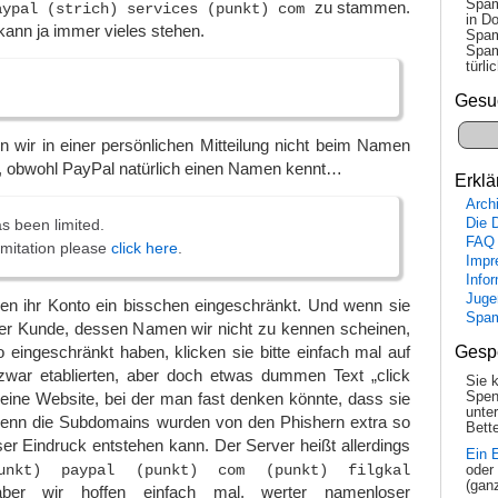
Spam
zu stammen.
aypal (strich) services (punkt) com
in Do
kann ja immer vieles stehen.
Spam
Spam
tür­l
Gesu
 wir in einer persönlichen Mitteilung nicht beim Namen
 obwohl PayPal natürlich einen Namen kennt…
Erklä
Arch
Die 
s been limited.
FAQ
imitation please
click here
.
Impr
Info
Juge
n ihr Konto ein bisschen eingeschränkt. Und wenn sie
Spa
ter Kunde, dessen Namen wir nicht zu kennen scheinen,
Gesp
 eingeschränkt haben, klicken sie bitte einfach mal auf
war etablierten, aber doch etwas dummen Text „click
Sie 
Spen
f eine Website, bei der man fast denken könnte, dass sie
unte
denn die Subdomains wurden von den Phishern extra so
Bette
er Eindruck entstehen kann. Der Server heißt allerdings
Ein 
punkt) paypal (punkt) com (punkt) filgkal
oder
(gan
ber wir hoffen einfach mal, werter namenloser