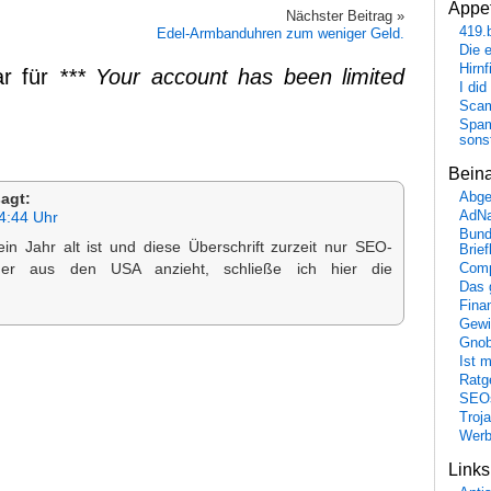
Appet
Nächster Beitrag »
419.
Edel-Armbanduhren zum weniger Geld.
Die 
Hirn
r für
*** Your account has been limited
I did
Scam
Spam
sons
Bein
Abge
agt:
AdN
4:44 Uhr
Bund
in Jahr alt ist und diese Überschrift zurzeit nur SEO-
Brie
Comp
er aus den USA anzieht, schließe ich hier die
Das 
Fina
Gewi
Gnob
Ist 
Ratge
SEO
Troj
Wer
Link