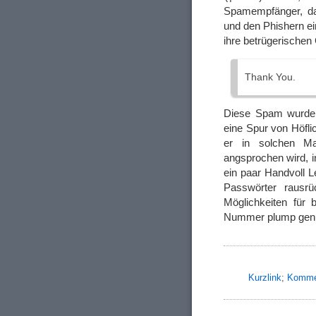
Spamempfänger, das
und den Phishern e
ihre betrügerische
Thank You.
Diese Spam wurde 
eine Spur von Höfli
er in solchen Ma
angsprochen wird, in
ein paar Handvoll L
Passwörter rausrü
Möglichkeiten für b
Nummer plump genug,
Kurzlink
;
Kommen