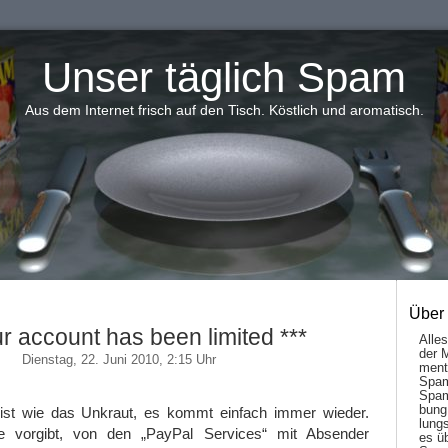
Unser täglich Spam
Aus dem Internet frisch auf den Tisch. Köstlich und aromatisch.
Über
ur account has been limited ***
Alle
der 
Dienstag, 22. Juni 2010, 2:15 Uhr
men­t
Spam
Spam
bung
ist wie das Unkraut, es kommt einfach immer wieder.
lungs
die vorgibt, von den „PayPal Services“ mit Absender
es ü