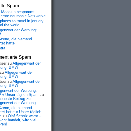
elle Spam
-Magazin bespammt
lernte neuronale Netzwerke
places to travel in january
nd the world
egenwart der Werbung:
W
Szene, die niemand
tet hatte
etta
entierte Spam
User
zu
Allgegenwart der
bung: BMW
zu
Allgegenwart der
bung: BMW
User
zu
Allgegenwart der
bung: BMW
egenwart der Werbung:
« Unser täglich Spam
zu
neueste Beitrag zur
egenwart der Werbung
Szene, die niemand
tet hatte « Unser täglich
m
zu
Olaf Scholz warnt –
icht handelt, wird viel
eren!