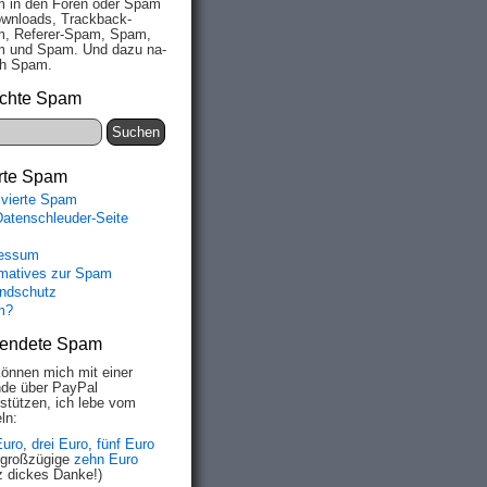
 in den Fo­ren oder Spam
wn­loads, Track­back-
, Re­fe­rer-Spam, Spam,
 und Spam. Und da­zu na­
ich Spam.
chte Spam
rte Spam
ivierte Spam
Datenschleuder-Seite
essum
rmatives zur Spam
ndschutz
m?
endete Spam
können mich mit einer
de über PayPal
rstützen, ich lebe vom
ln:
Euro
,
drei Euro
,
fünf Euro
 großzügige
zehn Euro
z dickes Danke!)