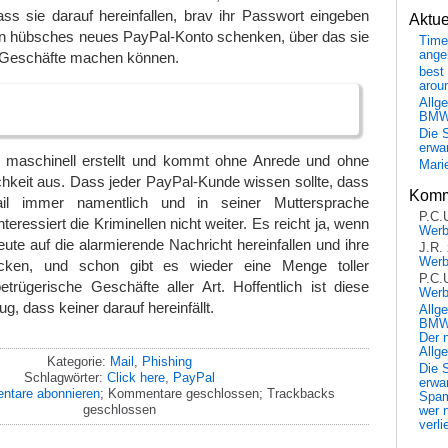
s sie darauf hereinfallen, brav ihr Passwort eingeben
Aktu
in hübsches neues PayPal-Konto schenken, über das sie
Time
ange
n Geschäfte machen können.
best 
arou
Allg
BM
Die 
erwar
maschinell erstellt und kommt ohne Anrede und ohne
Mari
chkeit aus. Dass jeder PayPal-Kunde wissen sollte, dass
Komm
il immer namentlich und in seiner Muttersprache
P.C.
teressiert die Kriminellen nicht weiter. Es reicht ja, wenn
Wer
eute auf die alarmierende Nachricht hereinfallen und ihre
J.R.
Wer
cken, und schon gibt es wieder eine Menge toller
P.C.
etrügerische Geschäfte aller Art. Hoffentlich ist diese
Wer
 dass keiner darauf hereinfällt.
Allg
BMW 
Der 
Allg
Kategorie:
Mail
,
Phishing
Die 
Schlagwörter:
Click here
,
PayPal
erwar
tare abonnieren
; Kommentare geschlossen; Trackbacks
Spa
geschlossen
wer n
verli