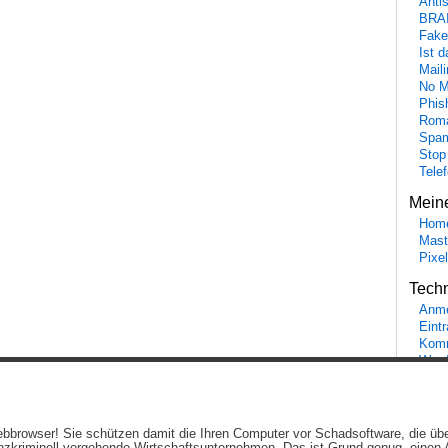
Anti
BRA
Fake
Ist 
Maili
No M
Phis
Roma
Spa
Stop
Tele
Mein
Hom
Mast
Pixe
Tech
Anme
Eint
Komm
Word
Ein genussvolles Blog von
Elias Schwerdtfeger
(
Lizenz
,
Datenschutzerklärun
 Webbrowser! Sie schützen damit die Ihren Computer vor Schadsoftware, die üb
Beiträge (RSS)
und
Kommentare (RSS)
.