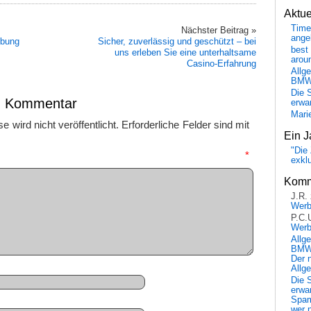
Aktu
Time
Nächster Beitrag »
ange
ibung
Sicher, zuverlässig und geschützt – bei
best 
uns erleben Sie eine unterhaltsame
arou
Casino-Erfahrung
Allg
BM
Die 
en Kommentar
erwar
Mari
 wird nicht veröffentlicht.
Erforderliche Felder sind mit
Ein J
"Die 
mmentar
*
exkl
Komm
J.R.
Wer
P.C.
Wer
Allg
BMW 
Der 
Allg
Die 
erwar
Spa
wer n