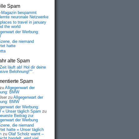
elle Spam
-Magazin bespammt
lernte neuronale Netzwerke
places to travel in january
nd the world
egenwart der Werbung:
W
Szene, die niemand
tet hatte
etta
ahr alte Spam
Zeit läuft ab! Hol dir deine
usive Belohnung!"".
entierte Spam
zu
Allgegenwart der
bung: BMW
User
zu
Allgegenwart der
bung: BMW
egenwart der Werbung:
« Unser täglich Spam
zu
neueste Beitrag zur
egenwart der Werbung
Szene, die niemand
tet hatte « Unser täglich
m
zu
Olaf Scholz warnt –
icht handelt, wird viel