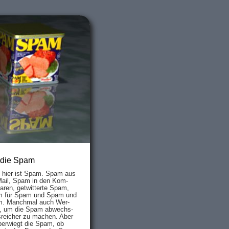
 die Spam
s hier ist Spam. Spam aus
Mail, Spam in den Kom­
aren, ge­twit­ter­te Spam,
 für Spam und Spam und
. Manch­mal auch Wer­
, um die Spam ab­wechs­
­reich­er zu mach­en. Aber
ber­wiegt die Spam, ob