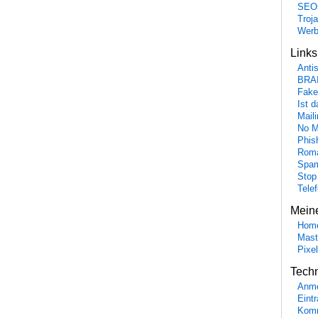
SEO
Troj
Wer
Link
Anti
BRA
Fake
Ist 
Maili
No M
Phis
Roma
Spa
Stop
Tele
Mein
Hom
Mast
Pixe
Tech
Anme
Eint
Komm