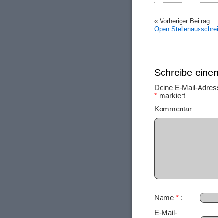
« Vorheriger Beitrag
Open Stellenausschre
Schreibe ein
Deine E-Mail-Adresse
*
markiert
Ko
Name
*
E-Mail-