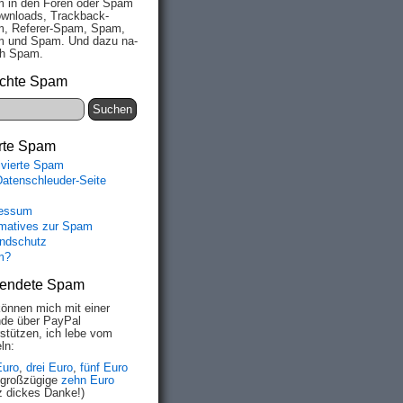
 in den Fo­ren oder Spam
wn­loads, Track­back-
, Re­fe­rer-Spam, Spam,
 und Spam. Und da­zu na­
ich Spam.
chte Spam
rte Spam
ivierte Spam
Datenschleuder-Seite
essum
rmatives zur Spam
ndschutz
m?
endete Spam
können mich mit einer
de über PayPal
rstützen, ich lebe vom
ln:
Euro
,
drei Euro
,
fünf Euro
 großzügige
zehn Euro
z dickes Danke!)