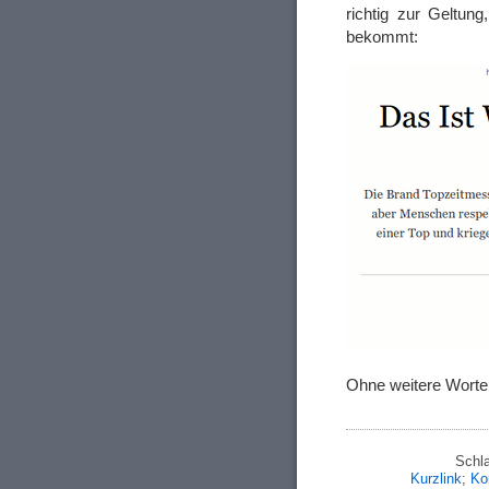
richtig zur Geltu
bekommt:
Ohne weitere Wort
Schl
Kurzlink
;
Ko