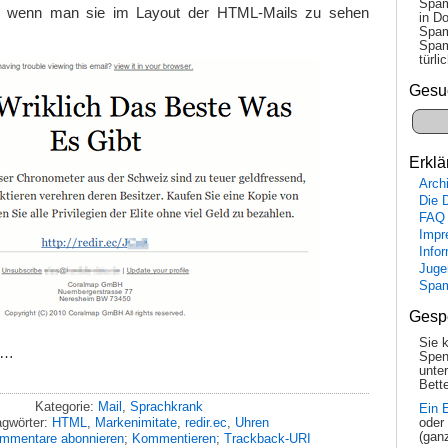
Spam
ng, wenn man sie im Layout der HTML-Mails zu sehen
in Do
Spam
Spam
tür­l
Gesu
Erklä
Arch
Die 
FAQ
Impr
Info
Juge
Spa
Gesp
Sie 
e…
Spen
unte
Bette
Kategorie:
Mail
,
Sprachkrank
Ein 
agwörter:
HTML
,
Markenimitate
,
redir.ec
,
Uhren
oder
(gan
mmentare abonnieren
;
Kommentieren
;
Trackback-URI