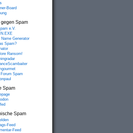
s
aner-Board
bung
s gegen Spam
spam e.V.
IN.EXE
 Name Generator
das Spam?
nator
ore Ransom!
hingradar
nceScambaiter
mgourmet
 Forum Spam
fonpaul
e Spam
epage
odon
lfed
nische Spam
lden
rags-Feed
entar-Feed