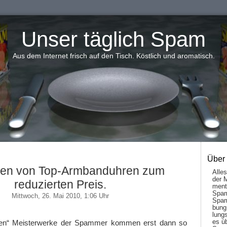
Unser täglich Spam
Aus dem Internet frisch auf den Tisch. Köstlich und aromatisch.
Über
ien von Top-Armbanduhren zum
Alle
der 
reduzierten Preis.
men­t
Spam
Mittwoch, 26. Mai 2010, 1:06 Uhr
Spam
bung
lungs
es ü
chen“ Meisterwerke der Spammer kommen erst dann so