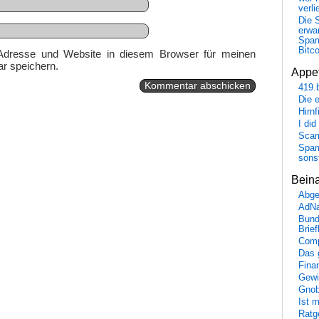
verli
Die 
erwar
Spa
Bitc
Adresse und Website in diesem Browser für meinen
r speichern.
Appet
419.
Die 
Hirn
I did
Scam
Spam
sons
Bein
Abge
AdN
Bund
Brie
Comp
Das 
Fina
Gewi
Gnob
Ist 
Ratge