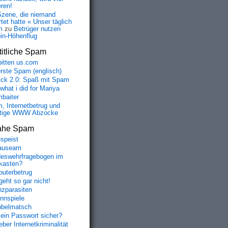
eren!
Szene, die niemand
tet hatte « Unser täglich
m
zu
Betrüger nutzen
oin-Höhenflug
itliche Spam
bitten us.com
erste Spam (englisch)
fick 2.0: Spaß mit Spam
 what i did for Mariya
baiter
, Internetbetrug und
tige WWW Abzocke
ahe Spam
speist
auseam
eswehrfragebogen im
fkasten?
uterbetrug
geht so gar nicht!
nzparasiten
nnspiele
belmatsch
mein Passwort sicher?
ber Internetkriminalität