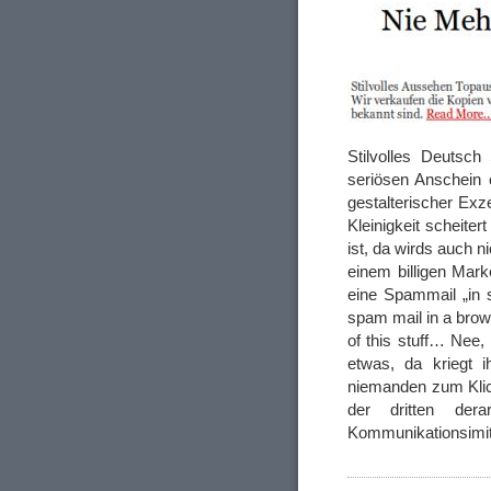
Stilvolles Deutsc
seriösen Anschein e
gestalterischer Exz
Kleinigkeit scheiter
ist, da wirds auch n
einem billigen Mar
eine Spammail „in 
spam mail in a bro
of this stuff… Nee,
etwas, da kriegt 
niemanden zum Klic
der dritten de
Kommunikationsimita