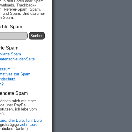
 in den Fo­ren oder Spam
wn­loads, Track­back-
, Re­fe­rer-Spam, Spam,
 und Spam. Und da­zu na­
ich Spam.
chte Spam
rte Spam
ivierte Spam
Datenschleuder-Seite
essum
rmatives zur Spam
ndschutz
m?
endete Spam
können mich mit einer
de über PayPal
rstützen, ich lebe vom
ln:
Euro
,
drei Euro
,
fünf Euro
 großzügige
zehn Euro
z dickes Danke!)