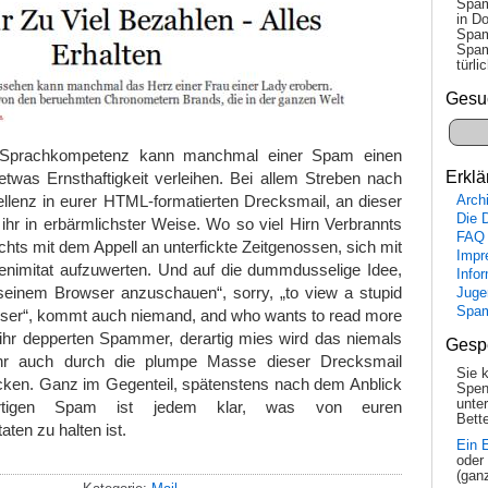
Spam
in Do
Spam
Spam
tür­l
Gesu
h Sprachkompetenz kann manchmal einer Spam einen
Erklä
twas Ernsthaftigkeit verleihen. Bei allem Streben nach
ellenz in eurer HTML-formatierten Drecksmail, an dieser
Arch
Die 
t ihr in erbärmlichster Weise. Wo so viel Hirn Verbrannts
FAQ
ichts mit dem Appell an unterfickte Zeitgenossen, sich mit
Impr
kenimitat aufzuwerten. Und auf die dummdusselige Idee,
Info
seinem Browser anzuschauen“, sorry, „to view a stupid
Juge
Spa
wser“, kommt auch niemand, and who wants to read more
 ihr depperten Spammer, derartig mies wird das niemals
Gesp
ihr auch durch die plumpe Masse dieser Drecksmail
Sie 
ken. Ganz im Gegenteil, spätenstens nach dem Anblick
Spen
unte
rartigen Spam ist jedem klar, was von euren
Bette
ten zu halten ist.
Ein 
oder
(gan