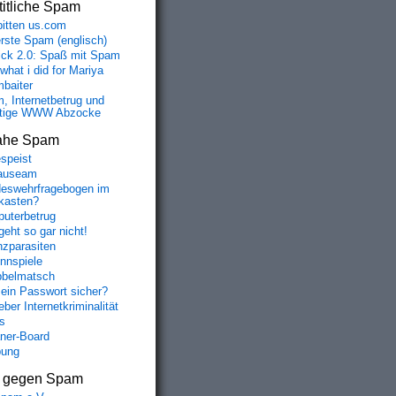
itliche Spam
bitten us.com
erste Spam (englisch)
fick 2.0: Spaß mit Spam
 what i did for Mariya
baiter
, Internetbetrug und
tige WWW Abzocke
ahe Spam
speist
auseam
eswehrfragebogen im
fkasten?
uterbetrug
geht so gar nicht!
nzparasiten
nnspiele
belmatsch
mein Passwort sicher?
ber Internetkriminalität
s
aner-Board
bung
s gegen Spam