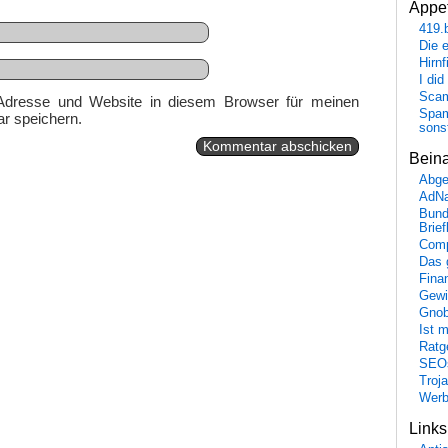
Appet
419.
Die 
Hirn
I did
Scam
Adresse und Website in diesem Browser für meinen
Spam
r speichern.
sons
Bein
Abge
AdN
Bund
Brie
Comp
Das 
Fina
Gewi
Gnob
Ist 
Ratge
SEO
Troj
Wer
Link