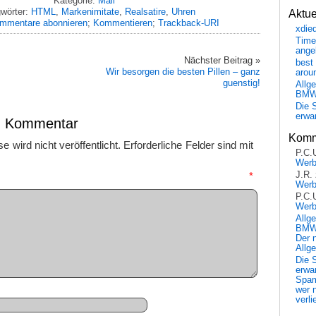
Kategorie:
Mail
wörter:
HTML
,
Markenimitate
,
Realsatire
,
Uhren
Aktu
mmentare abonnieren
;
Kommentieren
;
Trackback-URI
xdie
Time
ange
Nächster Beitrag »
best 
Wir besorgen die besten Pillen – ganz
arou
guenstig!
Allg
BM
Die 
erwar
en Kommentar
Komm
 wird nicht veröffentlicht.
Erforderliche Felder sind mit
P.C.
Wer
J.R.
mmentar
*
Wer
P.C.
Wer
Allg
BMW 
Der 
Allg
Die 
erwar
Spa
wer n
verli