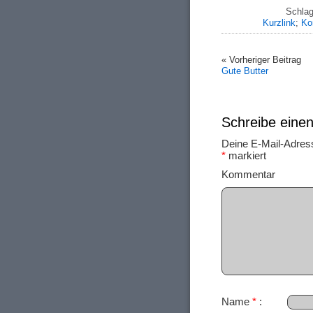
Schlag
Kurzlink
;
Ko
« Vorheriger Beitrag
Gute Butter
Schreibe ein
Deine E-Mail-Adresse
*
markiert
Ko
Name
*