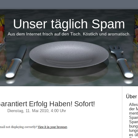
Unser täglich Spam
Aus dem Internet frisch auf den Tisch. Köstlich und aromatisch.
Über
arantiert Erfolg Haben! Sofort!
Alle
der 
Dienstag, 11. Mai 2010, 4:00 Uhr
men­t
Spam
Spam
bung
lungs
es ü