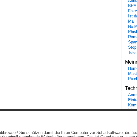
Anti
BRA
Fake
Ist 
Maili
No M
Phis
Roma
Spa
Stop
Tele
Mein
Hom
Mast
Pixe
Tech
Anme
Eint
Komm
Word
Ein genussvolles Blog von
Elias Schwerdtfeger
(
Lizenz
,
Datenschutzerklärun
 Webbrowser! Sie schützen damit die Ihren Computer vor Schadsoftware, die üb
Beiträge (RSS)
und
Kommentare (RSS)
.