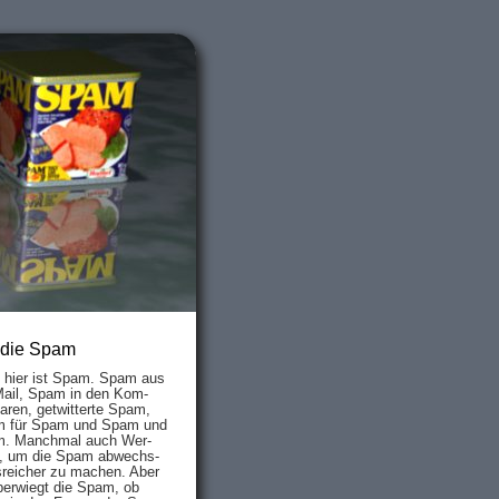
 die Spam
s hier ist Spam. Spam aus
Mail, Spam in den Kom­
aren, ge­twit­ter­te Spam,
 für Spam und Spam und
. Manch­mal auch Wer­
, um die Spam ab­wechs­
­reich­er zu mach­en. Aber
ber­wiegt die Spam, ob