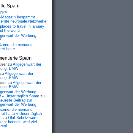
elle Spam
qgka
-Magazin bespammt
lernte neuronale Netzwerke
places to travel in january
nd the world
egenwart der Werbung:
W
Szene, die niemand
tet hatte
entierte Spam
User
zu
Allgegenwart der
bung: BMW
zu
Allgegenwart der
bung: BMW
User
zu
Allgegenwart der
bung: BMW
egenwart der Werbung:
« Unser täglich Spam
zu
neueste Beitrag zur
egenwart der Werbung
Szene, die niemand
tet hatte « Unser täglich
m
zu
Olaf Scholz warnt –
icht handelt, wird viel
eren!