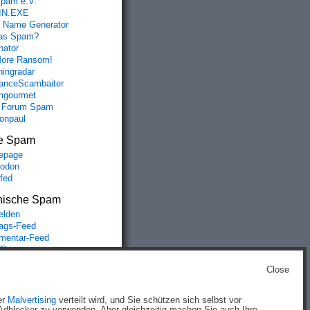
spam e.V.
IN.EXE
 Name Generator
das Spam?
nator
ore Ransom!
hingradar
nceScambaiter
mgourmet
 Forum Spam
fonpaul
e Spam
epage
odon
lfed
nische Spam
lden
rags-Feed
entar-Feed
Press.org
Close
g
)
er
Malvertising
verteilt wird, und Sie schützen sich selbst vor