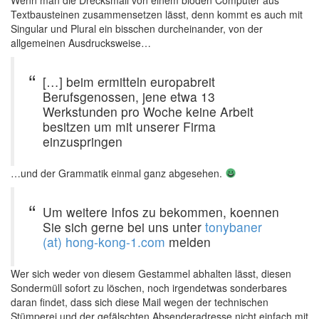
Wenn man die Drecksmail von einem blöden Computer aus
Textbausteinen zusammensetzen lässt, denn kommt es auch mit
Singular und Plural ein bisschen durcheinander, von der
allgemeinen Ausdrucksweise…
[…] beim ermitteln europabreit
Berufsgenossen, jene etwa 13
Werkstunden pro Woche keine Arbeit
besitzen um mit unserer Firma
einzuspringen
…und der Grammatik einmal ganz abgesehen.
Um weitere Infos zu bekommen, koennen
Sie sich gerne bei uns unter
tonybaner
(at) hong-kong-1.com
melden
Wer sich weder von diesem Gestammel abhalten lässt, diesen
Sondermüll sofort zu löschen, noch irgendetwas sonderbares
daran findet, dass sich diese Mail wegen der technischen
Stümperei und der gefälschten Absenderadresse nicht einfach mit