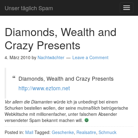
Unser täglich Spam
TOG
NAVI
Diamonds, Wealth and
Crazy Presents
4. März 2010
by
Nachtwächter
Leave a Comment
Diamonds, Wealth and Crazy Presents
http://www.eztom.net
Vor allem die Diamanten
würde ich ja unbedingt bei einem
Schurken bestellen wollen, der seine mutmaßlich betrügerische
Webklitsche mit millionenfacher, unter falschem Absender
versendeter Spam bekannt machen will.
Posted in:
Mail
Tagged:
Geschenke
,
Realsatire
,
Schmuck