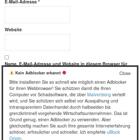
E-Mail-Adresse
*
Website
Name, E-Mail-Adresse und Website in diesem Browser für
meinen nächsten Kommentar speichern.
Kein Adblocker erkannt
Close
Bitte installieren Sie so schnell wie möglich einen Adblocker
für ihren Webbrowser! Sie schützen damit die Ihren
Computer vor Schadsoftware, die über
Malvertising
verteilt
wird, und Sie schützen sich selbst vor Ausspähung und
intransparentem Datenhandel durch halbseiden bis
grenzkriminell vorgehende Wirtschaftsunternehmen. Das ist
Grund genug, einen Adblocker zu verwenden. Aber
Copyright © 2026 Unser täglich Spam.
gleichzeitig machen Sie auch Ihre gesamte Interneterfahrung
Mobile
WordPress Theme by themehall.com
schöner, erfreulicher und schneller. Ich empfehle
uBlock
Origin
.