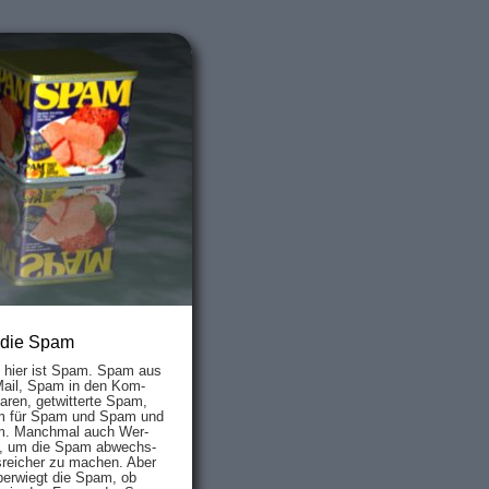
 die Spam
s hier ist Spam. Spam aus
Mail, Spam in den Kom­
aren, ge­twit­ter­te Spam,
 für Spam und Spam und
. Manch­mal auch Wer­
, um die Spam ab­wechs­
­reich­er zu mach­en. Aber
ber­wiegt die Spam, ob