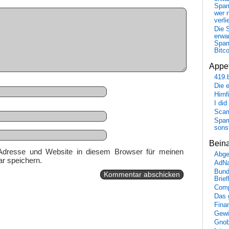
Spa
wer n
verli
Die 
erwar
Spa
Bitc
Appet
419.
Die 
Hirn
I did
Scam
Spam
sons
Bein
Adresse und Website in diesem Browser für meinen
Abge
r speichern.
AdN
Bund
Brie
Comp
Das 
Fina
Gewi
Gnob