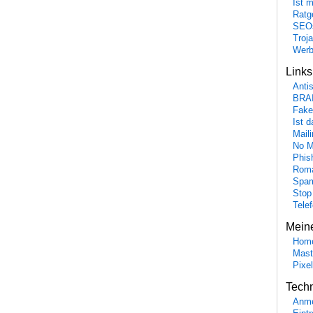
Ist 
Ratge
SEO
Troj
Wer
Link
Anti
BRA
Fake
Ist 
Maili
No M
Phis
Roma
Spa
Stop
Tele
Mein
Hom
Mast
Pixe
Tech
Anme