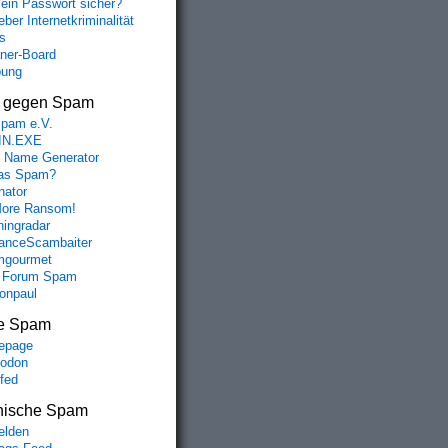
mein Passwort sicher?
ber Internetkriminalität
s
aner-Board
bung
s gegen Spam
spam e.V.
IN.EXE
 Name Generator
das Spam?
nator
ore Ransom!
hingradar
nceScambaiter
mgourmet
 Forum Spam
fonpaul
e Spam
epage
odon
lfed
nische Spam
lden