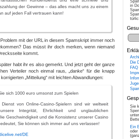
 fantastischen Kundendienst und eine schnelle und
Spam
in Do
uszahlung der Gewinne – das alles macht uns zu einem
Spam
 auf jeden Fall vertrauen kann!
Spam
tür­l
Gesu
e Problem mit der URL in diesem Spamskript immer noch
f bekommen? Das müsst ihr doch merken, wenn niemand
Erklä
 Drecksseite kommt.
Arch
Die 
päter habt ihr es also gemerkt. Und jetzt geht der ganze
FAQ
hen Verteiler noch einmal raus, „danke“ für die knapp
Impr
 korrigierten „Mitteilung“ mit leichten Abwandlungen:
Info
Juge
Spa
ie sich 1000 euro umsonst zum Spielen
Gesp
 Dienst von Online-Casino-Spielern sind wir weltweit
Sie 
nsere Integrität, Ehrlichkeit und unglaublichen
Spen
unte
ie Geschwindigkeit und die Konsistenz unserer Casino
Bette
deutet, Sie können sich immer auf uns verlassen!
Ein 
oder
dicelive.net/DE
(gan