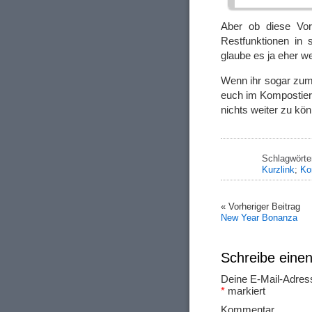
Aber ob diese Vor
Restfunktionen in 
glaube es ja eher we
Wenn ihr sogar zum
euch im Kompostiere
nichts weiter zu kön
Schlagwörte
Kurzlink
;
Ko
« Vorheriger Beitrag
New Year Bonanza
Schreibe ein
Deine E-Mail-Adresse
*
markiert
Ko