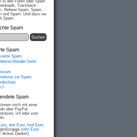
 in den Fo­ren oder Spam
wn­loads, Track­back-
, Re­fe­rer-Spam, Spam,
 und Spam. Und da­zu na­
ich Spam.
chte Spam
rte Spam
ivierte Spam
Datenschleuder-Seite
essum
rmatives zur Spam
ndschutz
m?
endete Spam
können mich mit einer
de über PayPal
rstützen, ich lebe vom
ln:
Euro
,
drei Euro
,
fünf Euro
 großzügige
zehn Euro
z dickes Danke!)