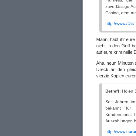
Fairness, den
zuverlässige A
Casino, dem man
http://www./DE/
Mann, habt ihr eur
nicht in den Grif
auf eure kriminelle
Aha, neun Minuten s
Dreck an den gleic
vierzig Kopien eurer
Betreff:
Holen S
Seit Jahren im
bekannt für u
Kundendienst. D
Auszahlungen be
http://www.euro