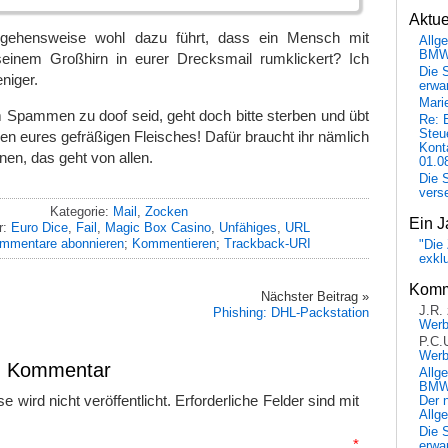
Aktu
gehensweise wohl dazu führt, dass ein Mensch mit
Allg
BM
seinem Großhirn in eurer Drecksmail rumklickert? Ich
Die 
niger.
erwar
Mari
 Spammen zu doof seid, geht doch bitte sterben und übt
Re: 
Steu
n eures gefräßigen Fleisches! Dafür braucht ihr nämlich
Kont
nen, das geht von allen.
01.0
Die 
vers
Kategorie:
Mail
,
Zocken
Ein J
r:
Euro Dice
,
Fail
,
Magic Box Casino
,
Unfähiges
,
URL
mmentare abonnieren
;
Kommentieren
;
Trackback-URI
"Die 
exkl
Komm
Nächster Beitrag »
J.R.
Phishing: DHL-Packstation
Wer
P.C.
Wer
en Kommentar
Allg
BMW 
 wird nicht veröffentlicht.
Erforderliche Felder sind mit
Der 
Allg
Die 
mmentar
*
erwar