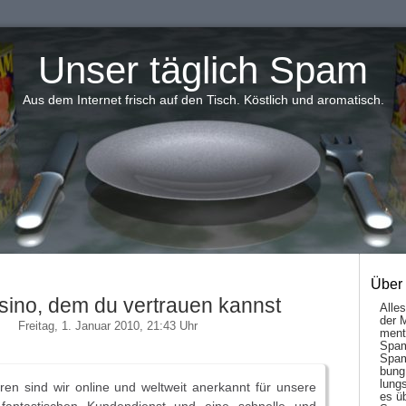
Unser täglich Spam
Aus dem Internet frisch auf den Tisch. Köstlich und aromatisch.
Über
sino, dem du vertrauen kannst
Alle
der 
Freitag, 1. Januar 2010, 21:43 Uhr
men­t
Spam
Spam
bung
lungs
hren sind wir online und weltweit anerkannt für unsere
es ü