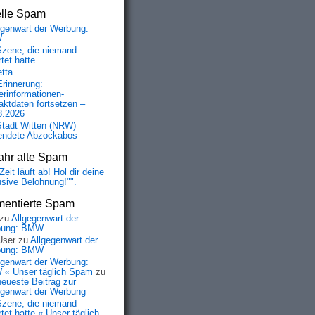
elle Spam
egenwart der Werbung:
W
Szene, die niemand
tet hatte
etta
Erinnerung:
erinformationen-
aktdaten fortsetzen –
8.2026
Stadt Witten (NRW)
endete Abzockabos
ahr alte Spam
Zeit läuft ab! Hol dir deine
usive Belohnung!"".
entierte Spam
zu
Allgegenwart der
bung: BMW
User
zu
Allgegenwart der
bung: BMW
egenwart der Werbung:
« Unser täglich Spam
zu
neueste Beitrag zur
egenwart der Werbung
Szene, die niemand
tet hatte « Unser täglich