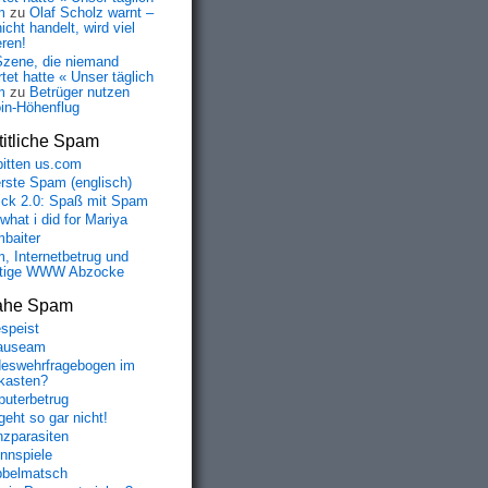
m
zu
Olaf Scholz warnt –
icht handelt, wird viel
eren!
Szene, die niemand
tet hatte « Unser täglich
m
zu
Betrüger nutzen
oin-Höhenflug
itliche Spam
bitten us.com
erste Spam (englisch)
fick 2.0: Spaß mit Spam
 what i did for Mariya
baiter
, Internetbetrug und
tige WWW Abzocke
ahe Spam
speist
auseam
eswehrfragebogen im
fkasten?
uterbetrug
geht so gar nicht!
nzparasiten
nnspiele
belmatsch