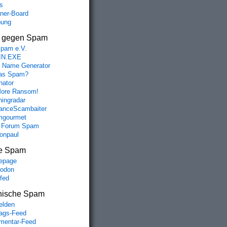
s
aner-Board
bung
s gegen Spam
spam e.V.
IN.EXE
 Name Generator
das Spam?
nator
ore Ransom!
hingradar
nceScambaiter
mgourmet
 Forum Spam
fonpaul
e Spam
epage
odon
lfed
nische Spam
lden
rags-Feed
entar-Feed