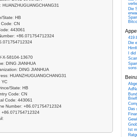
verli
ress: HUANZHUGUANGCHANG31
Die 
erwar
e/State: HB
Spa
Bitc
y Code: CN
 Code: 443061
Appet
 Number: +86.071754712324
419.
86.071754712324
Die 
Hirn
I did
: V-X-58104-13670
Scam
ame: DING JIANHUA
Spam
sons
ganization: DING JIANHUA
Address: HUANZHUGUANGCHANG31
Bein
: YC
Abge
vince/State: HB
AdN
untry Code: CN
Bund
Brie
tal Code: 443061
Comp
hone Number: +86.071754712324
Das 
x: +86.071754712324
Fina
l:
Gewi
Gnob
Ist 
Ratge