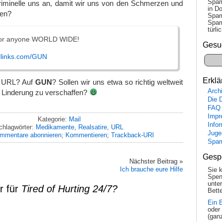
Spam
Kriminelle uns an, damit wir uns von den Schmerzen und
in Do
ien?
Spam
Spam
tür­l
f for anyone WORLD WIDE!
Gesu
lllinks.com/GUN
Erklä
e URL? Auf
GUN
? Sollen wir uns etwa so richtig weltweit
Arch
 Linderung zu verschaffen?
Die 
FAQ
Impr
Kategorie:
Mail
Info
chlagwörter:
Medikamente
,
Realsatire
,
URL
Juge
mmentare abonnieren
;
Kommentieren
;
Trackback-URI
Spa
Gesp
Nächster Beitrag »
Ich brauche eure Hilfe
Sie 
Spen
unte
r für
Tired of Hurting 24/7?
Bette
Ein 
oder
(gan