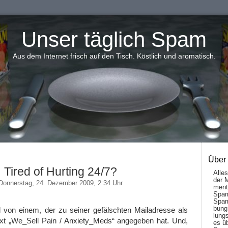
Unser täglich Spam
Aus dem Internet frisch auf den Tisch. Köstlich und aromatisch.
Über
Tired of Hurting 24/7?
Alle
der 
Donnerstag, 24. Dezember 2009, 2:34 Uhr
men­t
Spam
Spam
bung
l von einem, der zu seiner gefälschten Mailadresse als
lungs
xt „We_Sell Pain / Anxiety_Meds“ angegeben hat. Und,
es ü