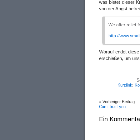
was bietet dieser 
von der Angst befre
We offer relie
http://www.sma
Worauf endet dies
erschießen, um uns
S
Kurzlink
;
Ko
« Vorheriger Beitrag
Can i trust you
Ein Kommenta