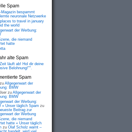
elle Spam
-Magazin bespammt
lernte neuronale Netzwerke
places to travel in january
nd the world
egenwart der Werbung:
W
Szene, die niemand
tet hatte
etta
ahr alte Spam
Zeit läuft ab! Hol dir deine
usive Belohnung!"".
entierte Spam
zu
Allgegenwart der
bung: BMW
User
zu
Allgegenwart der
bung: BMW
egenwart der Werbung:
« Unser täglich Spam
zu
neueste Beitrag zur
egenwart der Werbung
Szene, die niemand
tet hatte « Unser täglich
m
zu
Olaf Scholz warnt –
icht handelt, wird viel