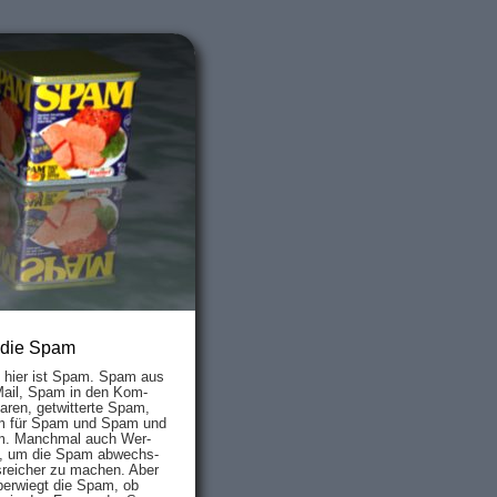
 die Spam
s hier ist Spam. Spam aus
Mail, Spam in den Kom­
aren, ge­twit­ter­te Spam,
 für Spam und Spam und
. Manch­mal auch Wer­
, um die Spam ab­wechs­
­reich­er zu mach­en. Aber
ber­wiegt die Spam, ob