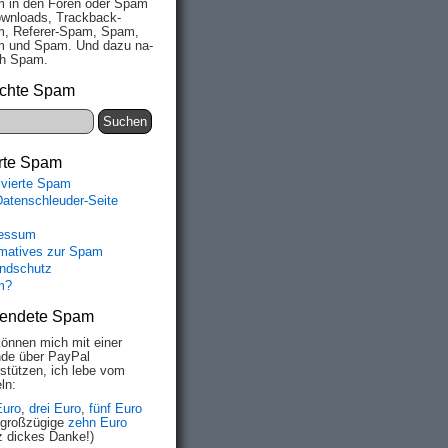
 in den Fo­ren oder Spam
wn­loads, Track­back-
, Re­fe­rer-Spam, Spam,
 und Spam. Und da­zu na­
ich Spam.
chte Spam
rte Spam
ivierte Spam
Datenschleuder-Seite
essum
rmatives zur Spam
ndschutz
m?
endete Spam
können mich mit einer
de über PayPal
rstützen, ich lebe vom
ln:
Euro
,
drei Euro
,
fünf Euro
 großzügige
zehn Euro
z dickes Danke!)