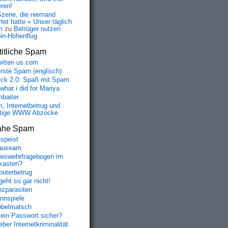
eren!
Szene, die niemand
tet hatte « Unser täglich
m
zu
Betrüger nutzen
oin-Höhenflug
itliche Spam
bitten us.com
erste Spam (englisch)
fick 2.0: Spaß mit Spam
 what i did for Mariya
baiter
, Internetbetrug und
tige WWW Abzocke
ahe Spam
speist
auseam
eswehrfragebogen im
fkasten?
uterbetrug
geht so gar nicht!
nzparasiten
nnspiele
belmatsch
mein Passwort sicher?
ber Internetkriminalität