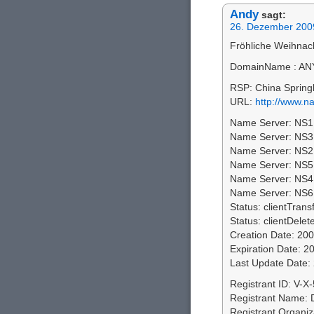
Andy
sagt:
26. Dezember 200
Fröhliche Weihna
DomainName : AN
RSP: China Spring
URL:
http://www.n
Name Server: NS
Name Server: N
Name Server: NS
Name Server: N
Name Server: N
Name Server: N
Status: clientTrans
Status: clientDelet
Creation Date: 20
Expiration Date: 2
Last Update Date:
Registrant ID: V-
Registrant Name:
Registrant Organi