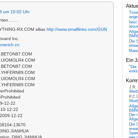
Aktu
9 um 10:02 Uhr
Time
ange
chten…….
best 
arou
YTHING-RX.COM allias
http://www.smalllinks.com/GUN
Allg
BM
board Inc.
Die 
americh.cn
erwar
Mari
1.BETON87.COM
Ein J
S3.UIOMOLR4.COM
2.BETON87.COM
"Die 
exkl
S5.YHFERN89.COM
S4.UIOMOLR4.COM
Komm
S6.YHFERN89.COM
J.R.
ferProhibited
Wer
P.C.
eProhibited
Wer
09-12-22
Allg
010-12-22
BMW 
Der 
 2009-12-22
Allg
Die 
X-58104-13670
erwar
 DING JIANHUA
Spa
zation: DING JIANHUA
wer n