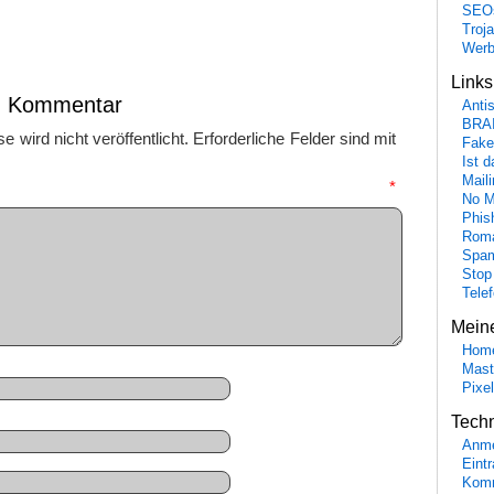
SEO
Troj
Wer
Link
en Kommentar
Anti
BRA
 wird nicht veröffentlicht.
Erforderliche Felder sind mit
Fake
Ist 
Maili
mmentar
*
No M
Phis
Roma
Spa
Stop
Tele
Mein
Hom
Mast
Pixe
Tech
Anme
Eint
Komm