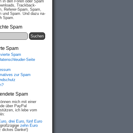
 in den Fo­ren oder Spam
wn­loads, Track­back-
, Re­fe­rer-Spam, Spam,
 und Spam. Und da­zu na­
ich Spam.
chte Spam
rte Spam
ivierte Spam
Datenschleuder-Seite
essum
rmatives zur Spam
ndschutz
m?
endete Spam
können mich mit einer
de über PayPal
rstützen, ich lebe vom
ln:
Euro
,
drei Euro
,
fünf Euro
 großzügige
zehn Euro
z dickes Danke!)