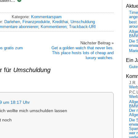
stalten…
Aktu
Time
Kategorie:
Kommentarspam
ange
er:
Darlehen
,
Finanzprodukte
,
Kredithai
,
Umschuldung
best 
mmentare abonnieren
;
Kommentieren
;
Trackback-URI
arou
Allg
BM
Die 
Nächster Beitrag »
erwar
os gratis zum
Get a golden watch that never lies.
Mari
This place hosts lots of cheap and
luxury watches.
Ein J
Gute
r für
Umschuldung
Komm
J.R.
Wer
P.C.
Wer
Allg
9 um 18:17 Uhr
BMW 
…ich wollte mich umschulden lassen
Der 
Allg
t noch
Die 
erwar
Spa
wer n
verli