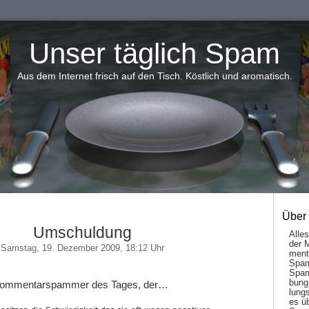
Unser täglich Spam
Aus dem Internet frisch auf den Tisch. Köstlich und aromatisch.
Über
Umschuldung
Alle
der 
Samstag, 19. Dezember 2009, 18:12 Uhr
men­t
Spam
Spam
bung
 Kommentarspammer des Tages, der…
lungs
es ü