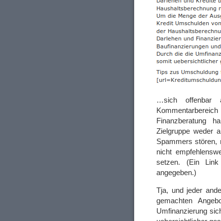
…sich offenbar
Kommentarbereich e
Finanzberatung h
Zielgruppe weder 
Spammers stören, m
nicht empfehlensw
setzen. (Ein Lin
angegeben.)
Tja, und jeder an
gemachten Angebot
Umfinanzierung sic