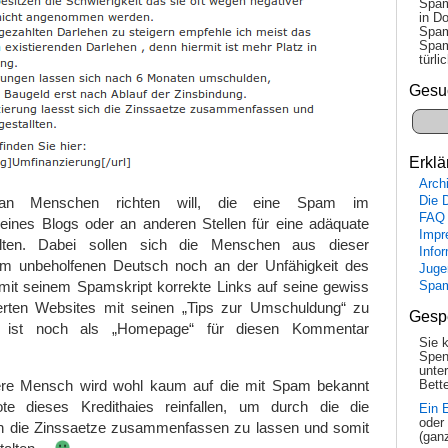
Spam
in Do
Spam
Spam
tür­l
Gesu
Erklä
Arch
 an Menschen richten will, die eine Spam im
Die 
FAQ
ines Blogs oder an anderen Stellen für eine adäquate
Impr
alten. Dabei sollen sich die Menschen aus dieser
Info
am unbeholfenen Deutsch noch an der Unfähigkeit des
Juge
it seinem Spamskript korrekte Links auf seine gewiss
Spa
erten Websites mit seinen „Tips zur Umschuldung“ zu
Gesp
k ist noch als „Homepage“ für diesen Kommentar
Sie 
Spen
unte
dere Mensch wird wohl kaum auf die mit Spam bekannt
Bette
e dieses Kredithaies reinfallen, um durch die die
Ein 
oder
h die Zinssaetze zusammenfassen zu lassen und somit
(gan