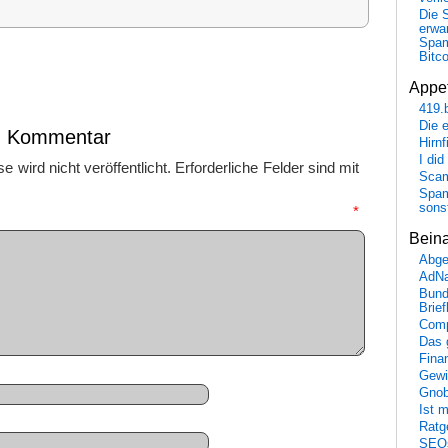
Die 
erwar
Spa
Bitc
Appet
419.
Die 
en Kommentar
Hirn
I did
 wird nicht veröffentlicht.
Erforderliche Felder sind mit
Scam
Spam
sons
mmentar
*
Bein
Abge
AdN
Bund
Brie
Comp
Das 
Fina
Gewi
Gnob
Ist 
Ratge
SEO