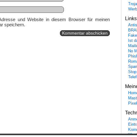
Troj
Wer
Link
Adresse und Website in diesem Browser für meinen
r speichern.
Anti
BRA
Fake
Ist 
Maili
No M
Phis
Roma
Spa
Stop
Tele
Mein
Hom
Mast
Pixe
Tech
Anme
Eint
Komm
Word