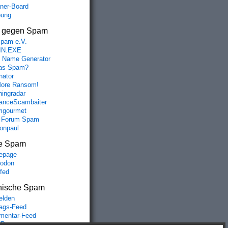
aner-Board
bung
s gegen Spam
spam e.V.
IN.EXE
 Name Generator
das Spam?
nator
ore Ransom!
hingradar
nceScambaiter
mgourmet
 Forum Spam
fonpaul
e Spam
epage
odon
lfed
nische Spam
lden
rags-Feed
entar-Feed
Press.org