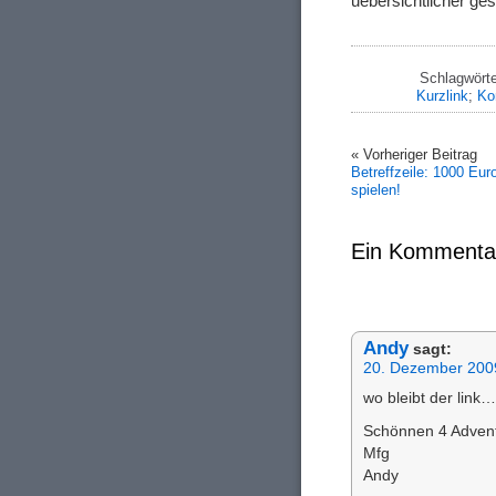
uebersichtlicher ge
Schlagwört
Kurzlink
;
Ko
« Vorheriger Beitrag
Betreffzeile: 1000 Eur
spielen!
Ein Kommenta
Andy
sagt:
20. Dezember 200
wo bleibt der link
Schönnen 4 Adven
Mfg
Andy