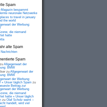
elle Spam
-Magazin bespammt
lernte neuronale Netzwerke
places to travel in january
nd the world
egenwart der Werbung:
W
Szene, die niemand
tet hatte
etta
ahr alte Spam
 Nachrichten
entierte Spam
zu
Allgegenwart der
bung: BMW
User
zu
Allgegenwart der
bung: BMW
egenwart der Werbung:
« Unser täglich Spam
zu
neueste Beitrag zur
egenwart der Werbung
Szene, die niemand
tet hatte « Unser täglich
m
zu
Olaf Scholz warnt –
icht handelt, wird viel
eren!