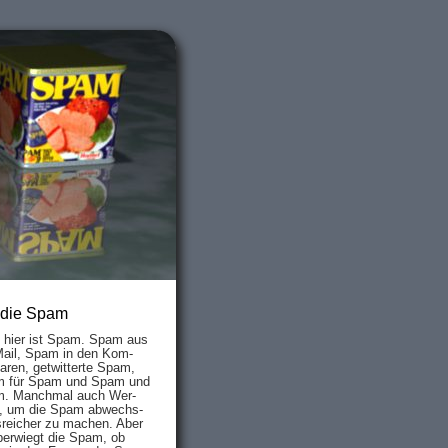
 die Spam
s hier ist Spam. Spam aus
Mail, Spam in den Kom­
aren, ge­twit­ter­te Spam,
 für Spam und Spam und
. Manch­mal auch Wer­
, um die Spam ab­wechs­
­reich­er zu mach­en. Aber
ber­wiegt die Spam, ob