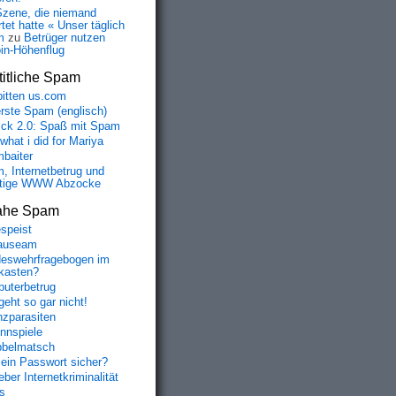
Szene, die niemand
tet hatte « Unser täglich
m
zu
Betrüger nutzen
oin-Höhenflug
itliche Spam
bitten us.com
erste Spam (englisch)
fick 2.0: Spaß mit Spam
 what i did for Mariya
baiter
, Internetbetrug und
tige WWW Abzocke
ahe Spam
speist
auseam
eswehrfragebogen im
fkasten?
uterbetrug
geht so gar nicht!
nzparasiten
nnspiele
belmatsch
mein Passwort sicher?
ber Internetkriminalität
s