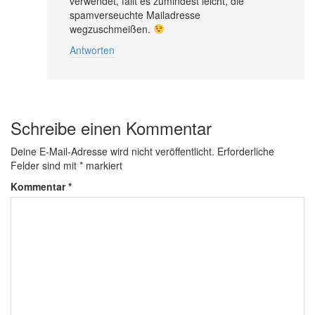
verwendet, fällt es zumindest leicht, die
spamverseuchte Mailadresse
wegzuschmeißen.
Antworten
Schreibe einen Kommentar
Deine E-Mail-Adresse wird nicht veröffentlicht.
Erforderliche
Felder sind mit
*
markiert
Kommentar
*