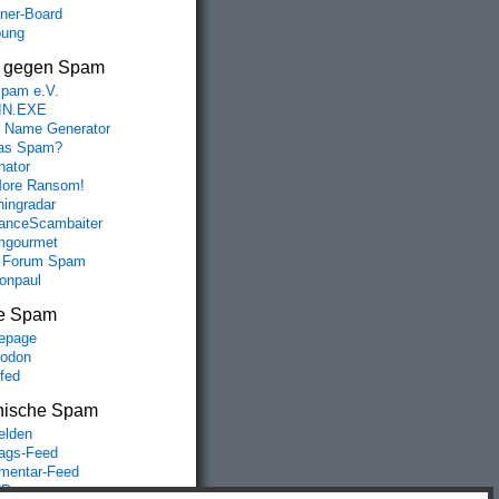
aner-Board
bung
s gegen Spam
spam e.V.
IN.EXE
 Name Generator
das Spam?
nator
ore Ransom!
hingradar
nceScambaiter
mgourmet
 Forum Spam
fonpaul
e Spam
epage
odon
lfed
nische Spam
lden
rags-Feed
entar-Feed
Press.org