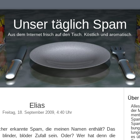
Unser täglich Spam
Aus dem Internet frisch auf den Tisch. Köstlich und aromatisch.
Über
Elias
Alle
der 
Freitag, 18. September 2009, 4:40 Uhr
men­t
Spam
Spam
bung
sicher erkannte Spam, die meinen Namen enthält? Das
lungs
blinder, blöder Zufall sein. Oder? Wer hat denn die
es ü