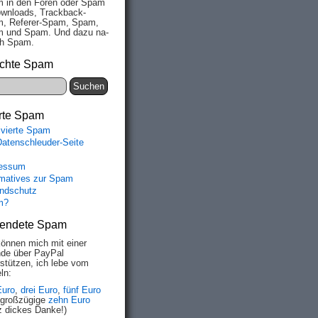
 in den Fo­ren oder Spam
wn­loads, Track­back-
, Re­fe­rer-Spam, Spam,
 und Spam. Und da­zu na­
ich Spam.
chte Spam
rte Spam
ivierte Spam
Datenschleuder-Seite
essum
rmatives zur Spam
ndschutz
m?
endete Spam
können mich mit einer
de über PayPal
rstützen, ich lebe vom
ln:
Euro
,
drei Euro
,
fünf Euro
 großzügige
zehn Euro
z dickes Danke!)