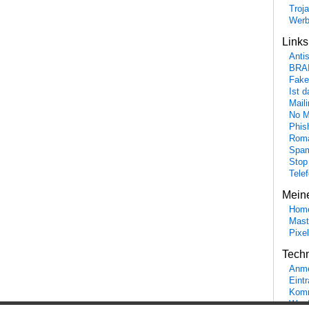
Troj
Wer
Link
Anti
BRA
Fake
Ist 
Maili
No M
Phis
Roma
Spa
Stop
Tele
Mein
Hom
Mast
Pixe
Tech
Anme
Eint
Komm
Word