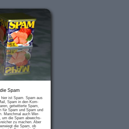
 die Spam
s hier ist Spam. Spam aus
Mail, Spam in den Kom­
aren, ge­twit­ter­te Spam,
 für Spam und Spam und
. Manch­mal auch Wer­
, um die Spam ab­wechs­
­reich­er zu mach­en. Aber
ber­wiegt die Spam, ob