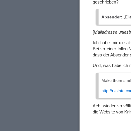
geschrieben?
Absender:
„Eli
[
Mailadresse unles
Ich habe mir die al
Bei so einer tollen
dass der Absender ge
Und, was habe ich 
Make them smile
http://rxstate.c
Ach, wieder so völl
die Website von Kri