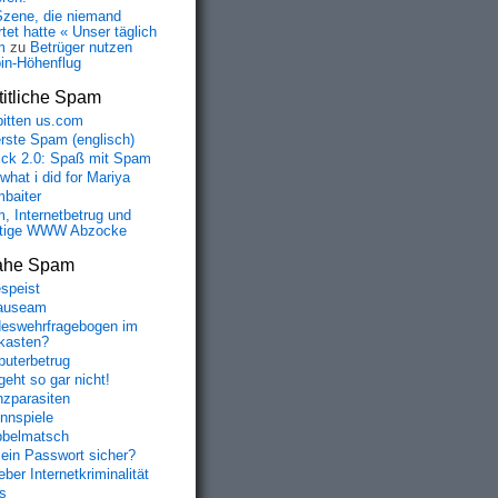
Szene, die niemand
tet hatte « Unser täglich
m
zu
Betrüger nutzen
oin-Höhenflug
itliche Spam
bitten us.com
erste Spam (englisch)
fick 2.0: Spaß mit Spam
 what i did for Mariya
baiter
, Internetbetrug und
tige WWW Abzocke
ahe Spam
speist
auseam
eswehrfragebogen im
fkasten?
uterbetrug
geht so gar nicht!
nzparasiten
nnspiele
belmatsch
mein Passwort sicher?
ber Internetkriminalität
s