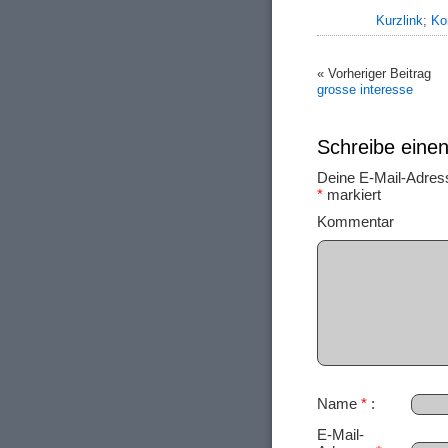
Kurzlink
;
Ko
« Vorheriger Beitrag
grosse interesse
Schreibe ein
Deine E-Mail-Adresse
*
markiert
Ko
Name
*
E-Mail-