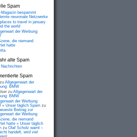
elle Spam
-Magazin bespammt
lernte neuronale Netzwerke
places to travel in january
nd the world
egenwart der Werbung:
W
Szene, die niemand
tet hatte
etta
ahr alte Spam
 Nachrichten
entierte Spam
zu
Allgegenwart der
bung: BMW
User
zu
Allgegenwart der
bung: BMW
egenwart der Werbung:
« Unser täglich Spam
zu
neueste Beitrag zur
egenwart der Werbung
Szene, die niemand
tet hatte « Unser täglich
m
zu
Olaf Scholz warnt –
icht handelt, wird viel
eren!