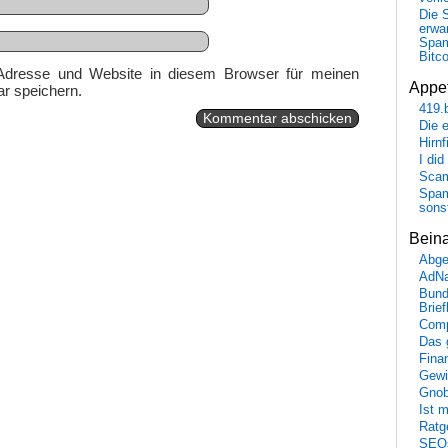
Die 
erwar
Spa
Bitc
Adresse und Website in diesem Browser für meinen
Appet
r speichern.
419.
Die 
Hirn
I did
Scam
Spam
sons
Bein
Abge
AdN
Bund
Brie
Comp
Das 
Fina
Gewi
Gnob
Ist 
Ratge
SEO