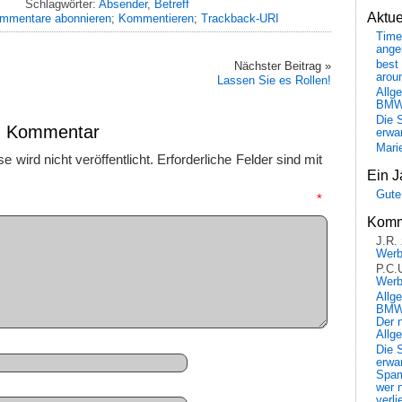
Schlagwörter:
Absender
,
Betreff
Aktu
mmentare abonnieren
;
Kommentieren
;
Trackback-URI
Time
ange
best 
Nächster Beitrag »
arou
Lassen Sie es Rollen!
Allg
BM
Die 
en Kommentar
erwar
Mari
 wird nicht veröffentlicht.
Erforderliche Felder sind mit
Ein J
Gute
mmentar
*
Komm
J.R.
Wer
P.C.
Wer
Allg
BMW 
Der 
Allg
Die 
erwar
Spa
wer n
verli