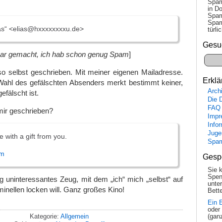
Spam
in Do
Spam
Spam
as“ <elias@hxxxxxxxxu.de>
tür­l
Gesu
bar gemacht, ich hab schon genug Spam
]
so selbst geschrieben. Mit meiner eigenen Mailadresse.
Erklä
 Wahl des gefälschten Absenders merkt bestimmt keiner,
Arch
fälscht ist.
Die 
FAQ
mir geschrieben?
Impr
Info
Juge
 with a gift from you.
Spa
om
Gesp
Sie 
Spen
ig uninteressantes Zeug, mit dem „ich“ mich „selbst“ auf
unte
minellen locken will. Ganz großes Kino!
Bette
Ein 
oder
Kategorie:
Allgemein
(gan